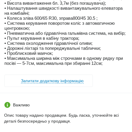
• Висота вивантаження бл. 3,7м (без погашувача);
• Налаштування швидкості вивантажувального елеватора
на комбайні;
• Колеса зліва 600/65 R30, зправа800/45 30.5 ;
• Система керування поворотом коліс з автоматичною
центровкою;
• Пневматична або гідравлічна гальмівна система, на вибір;
• Пульт керування в кабіну трактора;
• Система охолодження гідравлічної оливи;
• Дорожні ліхтарі та попереджувальні таблички;
• Проблисковий маячок;
• Максимальна ширина між строчками в одному рядку при
посіві — 5-7см, максимальна при збиранні 12см;
Запитати додаткову інформацію
Важливо
Опис товару надано продавцем. Будь ласка, уточнюйте всі
деталі безпосередньо у продавця.