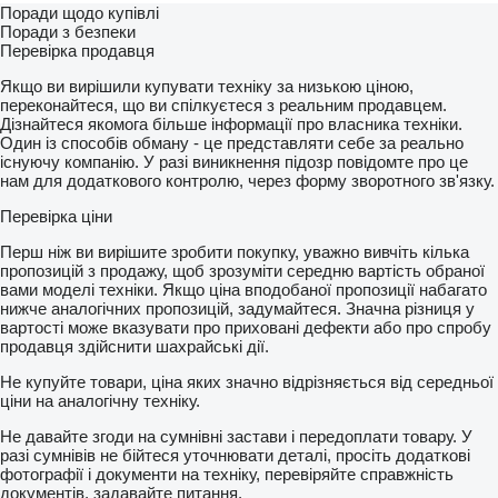
Поради щодо купівлі
Поради з безпеки
Перевірка продавця
Якщо ви вирішили купувати техніку за низькою ціною,
переконайтеся, що ви спілкуєтеся з реальним продавцем.
Дізнайтеся якомога більше інформації про власника техніки.
Один із способів обману - це представляти себе за реально
існуючу компанію. У разі виникнення підозр повідомте про це
нам для додаткового контролю, через форму зворотного зв'язку.
Перевірка ціни
Перш ніж ви вирішите зробити покупку, уважно вивчіть кілька
пропозицій з продажу, щоб зрозуміти середню вартість обраної
вами моделі техніки. Якщо ціна вподобаної пропозиції набагато
нижче аналогічних пропозицій, задумайтеся. Значна різниця у
вартості може вказувати про приховані дефекти або про спробу
продавця здійснити шахрайські дії.
Не купуйте товари, ціна яких значно відрізняється від середньої
ціни на аналогічну техніку.
Не давайте згоди на сумнівні застави і передоплати товару. У
разі сумнівів не бійтеся уточнювати деталі, просіть додаткові
фотографії і документи на техніку, перевіряйте справжність
документів, задавайте питання.