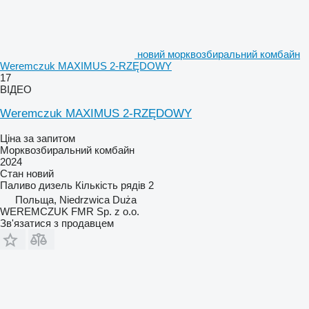
новий морквозбиральний комбайн
Weremczuk MAXIMUS 2-RZĘDOWY
17
ВІДЕО
Weremczuk MAXIMUS 2-RZĘDOWY
Ціна за запитом
Морквозбиральний комбайн
2024
Стан
новий
Паливо
дизель
Кількість рядів
2
Польща, Niedrzwica Duża
WEREMCZUK FMR Sp. z o.o.
Зв'язатися з продавцем