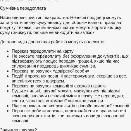
Сумнівна передоплата
Найпоширеніший тип шахрайства. Нечесні продавці можуть
запитувати певну суму авансу для «броні» вашого права на
покупку техніки. Таким чином шахраї можуть зібрати велику
суму і зникнути, більше не виходити на зв'язок.
До різновидів даного шахрайства можуть належати:
Переказ передоплати на карту
Не вносьте передоплату без оформлення документів, що
підтверджують процес передачі грошей, якщо під час
спілкування продавець викликає сумніви.
Переказ на рахунок «довіреної особи»
Подібні прохання повинні насторожувати, скоріше за все,
ви спілкуєтеся з шахраєм.
Переказ на рахунок компанії зі схожою назвою
Будьте пильні, шахраї можуть маскуватися під відомі
компанії, вносячи незначні зміни в назву. Не переводьте
кошти, якщо назва компанії викликає сумніви.
Підстановка власних реквізитів в інвойс реальної компанії
Перш ніж робити переказ, переконайтеся в правильності
зазначених реквізитів, і чи належать вони до зазначеної
компанії.
Знайшли шахрая?