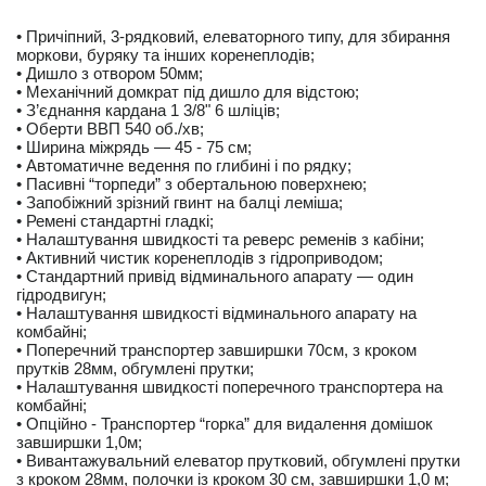
• Причіпний, 3-рядковий, елеваторного типу, для збирання
моркови, буряку та інших коренеплодів;
• Дишло з отвором 50мм;
• Механічний домкрат під дишло для відстою;
• З’єднання кардана 1 3/8" 6 шліців;
• Оберти ВВП 540 об./хв;
• Ширина міжрядь — 45 - 75 см;
• Автоматичне ведення по глибині і по рядку;
• Пасивні “торпеди” з обертальною поверхнею;
• Запобіжний зрізний гвинт на балці леміша;
• Ремені стандартні гладкі;
• Налаштування швидкості та реверс ременів з кабіни;
• Активний чистик коренеплодів з гідроприводом;
• Стандартний привід відминального апарату — один
гідродвигун;
• Налаштування швидкості відминального апарату на
комбайні;
• Поперечний транспортер завширшки 70см, з кроком
прутків 28мм, обгумлені прутки;
• Налаштування швидкості поперечного транспортера на
комбайні;
• Опційно - Транспортер “горка” для видалення домішок
завширшки 1,0м;
• Вивантажувальний елеватор прутковий, обгумлені прутки
з кроком 28мм, полочки із кроком 30 см, завширшки 1,0 м;