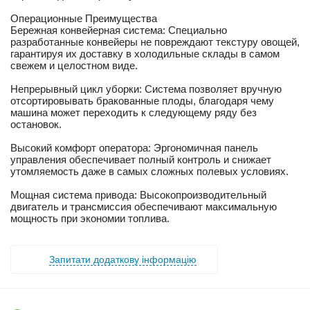
Операционные Преимущества
Бережная конвейерная система: Специально
разработанные конвейеры не повреждают текстуру овощей,
гарантируя их доставку в холодильные склады в самом
свежем и целостном виде.
Непрерывный цикл уборки: Система позволяет вручную
отсортировывать бракованные плоды, благодаря чему
машина может переходить к следующему ряду без
остановок.
Высокий комфорт оператора: Эргономичная панель
управления обеспечивает полный контроль и снижает
утомляемость даже в самых сложных полевых условиях.
Мощная система привода: Высокопроизводительный
двигатель и трансмиссия обеспечивают максимальную
мощность при экономии топлива.
Запитати додаткову інформацію