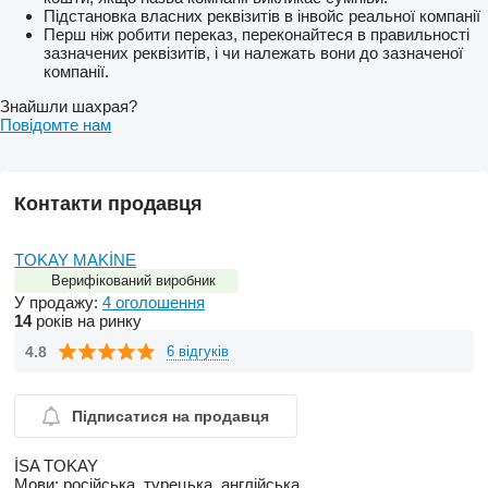
Підстановка власних реквізитів в інвойс реальної компанії
Перш ніж робити переказ, переконайтеся в правильності
зазначених реквізитів, і чи належать вони до зазначеної
компанії.
Знайшли шахрая?
Повідомте нам
Контакти продавця
TOKAY MAKİNE
Верифікований виробник
У продажу:
4 оголошення
14
років на ринку
4.8
6 відгуків
Підписатися на продавця
İSA TOKAY
Мови:
російська, турецька, англійська