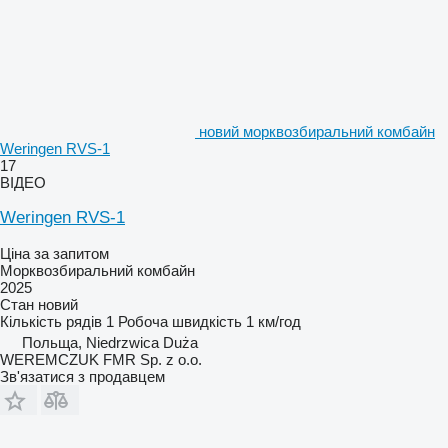
новий морквозбиральний комбайн
Weringen RVS-1
17
ВІДЕО
Weringen RVS-1
Ціна за запитом
Морквозбиральний комбайн
2025
Стан
новий
Кількість рядів
1
Робоча швидкість
1 км/год
Польща, Niedrzwica Duża
WEREMCZUK FMR Sp. z o.o.
Зв'язатися з продавцем