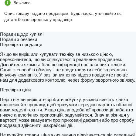
Важливо
Опис товару надано продавцем. Будь ласка, уточнюйте всі
деталі безпосередньо у продавця.
Поради щодо купівлі
Поради з безпеки
Перевірка продавця
Якщо ви вирішили купувати техніку за низькою ціною,
переконайтеся, що ви спілкуєтеся з реальним продавцем.
Дізнайтеся якомога більше інформації про власника техніки.
Один із способів обману - це представляти себе за реально
існуючу компанію. У разі виникнення підозр повідомте про це
нам для додаткового контролю, через форму зворотного зв'язку.
Перевірка ціни
Перш ніж ви вирішите зробити покупку, уважно вивчіть кілька
пропозицій з продажу, щоб зрозуміти середню вартість обраної
вами моделі техніки. Якщо ціна вподобаної пропозиції набагато
нижче аналогічних пропозицій, задумайтеся. Значна різниця у
вартості може вказувати про приховані дефекти або про спробу
продавця здійснити шахрайські дії.
Не купуйте товари, ціна яких значно відрізняється від середньої