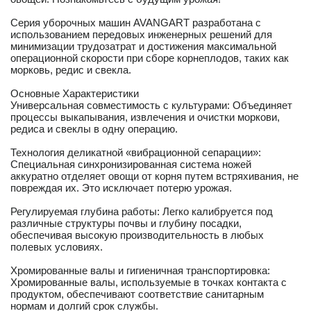
Серия уборочных машин AVANGART разработана с
использованием передовых инженерных решений для
минимизации трудозатрат и достижения максимальной
операционной скорости при сборе корнеплодов, таких как
морковь, редис и свекла.
Основные Характеристики
Универсальная совместимость с культурами: Объединяет
процессы выкапывания, извлечения и очистки моркови,
редиса и свеклы в одну операцию.
Технология деликатной «вибрационной сепарации»:
Специальная синхронизированная система ножей
аккуратно отделяет овощи от корня путем встряхивания, не
повреждая их. Это исключает потерю урожая.
Регулируемая глубина работы: Легко калибруется под
различные структуры почвы и глубину посадки,
обеспечивая высокую производительность в любых
полевых условиях.
Хромированные валы и гигиеничная транспортировка:
Хромированные валы, используемые в точках контакта с
продуктом, обеспечивают соответствие санитарным
нормам и долгий срок службы.