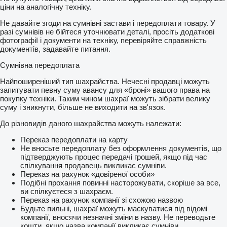
ціни на аналогічну техніку.
Не давайте згоди на сумнівні застави і передоплати товару. У
разі сумнівів не бійтеся уточнювати деталі, просіть додаткові
фотографії і документи на техніку, перевіряйте справжність
документів, задавайте питання.
Сумнівна передоплата
Найпоширеніший тип шахрайства. Нечесні продавці можуть
запитувати певну суму авансу для «броні» вашого права на
покупку техніки. Таким чином шахраї можуть зібрати велику
суму і зникнути, більше не виходити на зв'язок.
До різновидів даного шахрайства можуть належати:
Переказ передоплати на карту
Не вносьте передоплату без оформлення документів, що
підтверджують процес передачі грошей, якщо під час
спілкування продавець викликає сумніви.
Переказ на рахунок «довіреної особи»
Подібні прохання повинні насторожувати, скоріше за все,
ви спілкуєтеся з шахраєм.
Переказ на рахунок компанії зі схожою назвою
Будьте пильні, шахраї можуть маскуватися під відомі
компанії, вносячи незначні зміни в назву. Не переводьте
кошти, якщо назва компанії викликає сумніви.