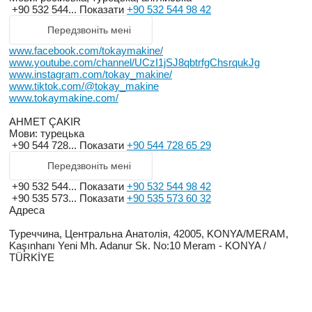
+90 532 544...
Показати
+90 532 544 98 42
Передзвоніть мені
www.facebook.com/tokaymakine/
www.youtube.com/channel/UCzI1jSJ8qbtrfgChsrqukJg
www.instagram.com/tokay_makine/
www.tiktok.com/@tokay_makine
www.tokaymakine.com/
AHMET ÇAKIR
Мови:
турецька
+90 544 728...
Показати
+90 544 728 65 29
Передзвоніть мені
+90 532 544...
Показати
+90 532 544 98 42
+90 535 573...
Показати
+90 535 573 60 32
Адреса
Туреччина, Центральна Анатолія, 42005, KONYA/MERAM,
Kaşınhanı Yeni Mh. Adanur Sk. No:10 Meram - KONYA /
TÜRKİYE