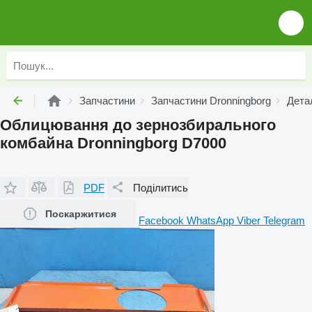
Запчастини
Запчастини Dronningborg
Детал
Облицювання до зернозбирального
комбайна Dronningborg D7000
PDF
Поділитись
Поскаржитися
Facebook
WhatsApp
Viber
Telegram