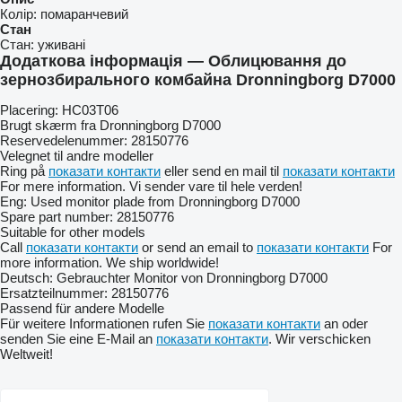
Колір:
помаранчевий
Стан
Стан:
уживані
Додаткова інформація — Облицювання до
зернозбирального комбайна Dronningborg D7000
Placering: HC03T06
Brugt skærm fra Dronningborg D7000
Reservedelenummer: 28150776
Velegnet til andre modeller
Ring på
показати контакти
eller send en mail til
показати контакти
For mere information. Vi sender vare til hele verden!
Eng: Used monitor plade from Dronningborg D7000
Spare part number: 28150776
Suitable for other models
Call
показати контакти
or send an email to
показати контакти
For
more information. We ship worldwide!
Deutsch: Gebrauchter Monitor von Dronningborg D7000
Ersatzteilnummer: 28150776
Passend für andere Modelle
Für weitere Informationen rufen Sie
показати контакти
an oder
senden Sie eine E-Mail an
показати контакти
. Wir verschicken
Weltweit!