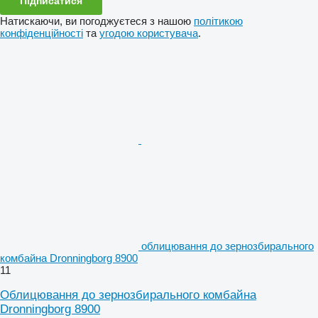
Підписатися
Натискаючи, ви погоджуєтеся з нашою
політикою
конфіденційності
та
угодою користувача
.
облицювання до зернозбирального
комбайна Dronningborg 8900
11
Облицювання до зернозбирального комбайна
Dronningborg 8900