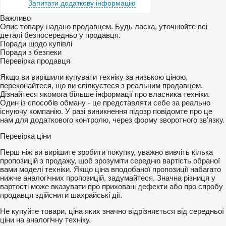
Запитати додаткову інформацію
Важливо
Опис товару надано продавцем. Будь ласка, уточнюйте всі
деталі безпосередньо у продавця.
Поради щодо купівлі
Поради з безпеки
Перевірка продавця
Якщо ви вирішили купувати техніку за низькою ціною,
переконайтеся, що ви спілкуєтеся з реальним продавцем.
Дізнайтеся якомога більше інформації про власника техніки.
Один із способів обману - це представляти себе за реально
існуючу компанію. У разі виникнення підозр повідомте про це
нам для додаткового контролю, через форму зворотного зв'язку.
Перевірка ціни
Перш ніж ви вирішите зробити покупку, уважно вивчіть кілька
пропозицій з продажу, щоб зрозуміти середню вартість обраної
вами моделі техніки. Якщо ціна вподобаної пропозиції набагато
нижче аналогічних пропозицій, задумайтеся. Значна різниця у
вартості може вказувати про приховані дефекти або про спробу
продавця здійснити шахрайські дії.
Не купуйте товари, ціна яких значно відрізняється від середньої
ціни на аналогічну техніку.