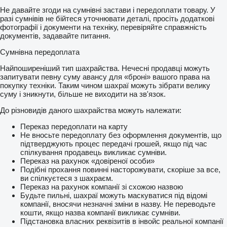
Не давайте згоди на сумнівні застави і передоплати товару. У
разі сумнівів не бійтеся уточнювати деталі, просіть додаткові
фотографії і документи на техніку, перевіряйте справжність
документів, задавайте питання.
Сумнівна передоплата
Найпоширеніший тип шахрайства. Нечесні продавці можуть
запитувати певну суму авансу для «броні» вашого права на
покупку техніки. Таким чином шахраї можуть зібрати велику
суму і зникнути, більше не виходити на зв'язок.
До різновидів даного шахрайства можуть належати:
Переказ передоплати на карту
Не вносьте передоплату без оформлення документів, що
підтверджують процес передачі грошей, якщо під час
спілкування продавець викликає сумніви.
Переказ на рахунок «довіреної особи»
Подібні прохання повинні насторожувати, скоріше за все,
ви спілкуєтеся з шахраєм.
Переказ на рахунок компанії зі схожою назвою
Будьте пильні, шахраї можуть маскуватися під відомі
компанії, вносячи незначні зміни в назву. Не переводьте
кошти, якщо назва компанії викликає сумніви.
Підстановка власних реквізитів в інвойс реальної компанії