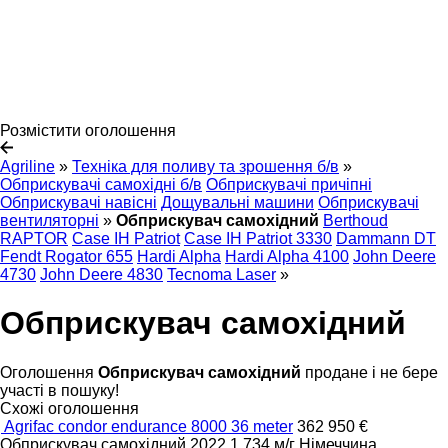
Розмістити оголошення
Agriline
»
Техніка для поливу та зрошення б/в
»
Обприскувачі самохідні б/в
Обприскувачі причіпні
Обприскувачі навісні
Дощувальні машини
Обприскувачі
вентиляторні
»
Обприскувач самохідний
Berthoud
RAPTOR
Case IH Patriot
Case IH Patriot 3330
Dammann DT
Fendt Rogator 655
Hardi Alpha
Hardi Alpha 4100
John Deere
4730
John Deere 4830
Tecnoma Laser
»
Обприскувач самохідний
Оголошення
Обприскувач самохідний
продане і не бере
участі в пошуку!
Схожі оголошення
Agrifac condor endurance 8000 36 meter
362 950 €
Обприскувач самохідний
2022
1 734 м/г
Німеччина,