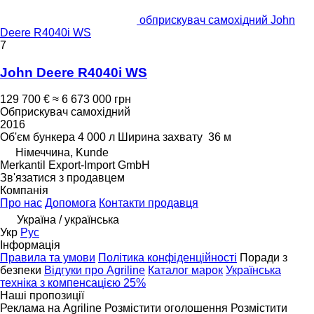
обприскувач самохідний John
Deere R4040i WS
7
John Deere R4040i WS
129 700 €
≈ 6 673 000 грн
Обприскувач самохідний
2016
Об'єм бункера
4 000 л
Ширина захвату
36 м
Німеччина, Kunde
Merkantil Export-Import GmbH
Зв'язатися з продавцем
Компанія
Про нас
Допомога
Контакти продавця
Україна / українська
Укр
Рус
Інформація
Правила та умови
Політика конфіденційності
Поради з
безпеки
Відгуки про Agriline
Каталог марок
Українська
техніка з компенсацією 25%
Наші пропозиції
Реклама на Agriline
Розмістити оголошення
Розмістити