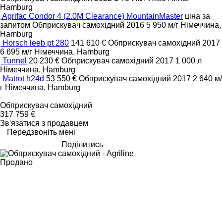
Hamburg
Agrifac Condor 4 (2.0M Clearance) MountainMaster
ціна за
запитом
Обприскувач самохідний
2016
5 950 м/г
Німеччина,
Hamburg
Horsch leeb pt 280
141 610 €
Обприскувач самохідний
2017
6 695 м/г
Німеччина, Hamburg
Tunnel
20 230 €
Обприскувач самохідний
2017
1 000 л
Німеччина, Hamburg
Matrot h24d
53 550 €
Обприскувач самохідний
2017
2 640 м/
г
Німеччина, Hamburg
Обприскувач самохідний
317 759 €
Зв'язатися з продавцем
Передзвоніть мені
Поділитись
Продано