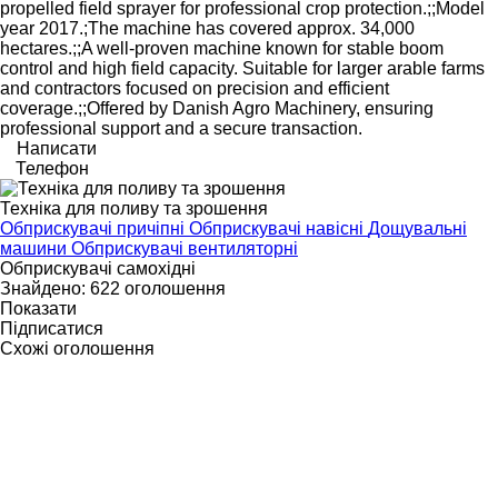
propelled field sprayer for professional crop protection.;;Model
year 2017.;The machine has covered approx. 34,000
hectares.;;A well-proven machine known for stable boom
control and high field capacity. Suitable for larger arable farms
and contractors focused on precision and efficient
coverage.;;Offered by Danish Agro Machinery, ensuring
professional support and a secure transaction.
Написати
Телефон
Техніка для поливу та зрошення
Обприскувачі причіпні
Обприскувачі навісні
Дощувальні
машини
Обприскувачі вентиляторні
Обприскувачі самохідні
Знайдено:
622 оголошення
Показати
Підписатися
Схожі оголошення