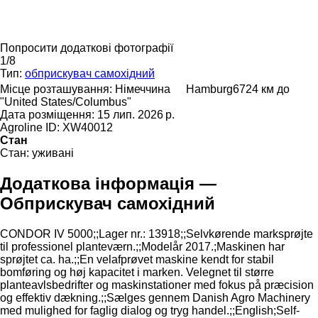
Попросити додаткові фотографії
1/8
Тип:
обприскувач самохідний
Місце розташування:
Німеччина
Hamburg
6724 км до
"United States/Columbus"
Дата розміщення:
15 лип. 2026 р.
Agroline ID:
XW40012
Стан
Стан:
уживані
Додаткова інформація —
Обприскувач самохідний
CONDOR ​​​​​​​​​‌‌​​​​‌​​​​​​​​​‌‌‌​‌​‌​​​​​​​​​‌‌‌​‌​​​​​​​​​​​‌‌​‌‌‌‌​​​​​​​​​‌‌​‌‌​​​​​​​​​​​‌‌​‌​​‌​​​​​​​​​‌‌​‌‌‌​​​​​​​​​​‌‌​​‌​‌IV 5000;;Lager nr.: 13918;;Selvkørende marksprøjte
til professionel planteværn.;;Modelår 2017.;Maskinen har
sprøjtet ca. ha.;;En velafprøvet maskine kendt for stabil
bomføring og høj kapacitet i marken. Velegnet til større
planteavlsbedrifter og maskinstationer med fokus på præcision
og effektiv dækning.;;Sælges gennem Danish Agro Machinery
med mulighed for faglig dialog og tryg handel.;;English;Self-