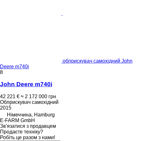
обприскувач самохідний John
Deere m740i
8
John Deere m740i
42 221 €
≈ 2 172 000 грн
Обприскувач самохідний
2015
Німеччина, Hamburg
E-FARM GmbH
Зв'язатися з продавцем
Продаєте техніку?
Робіть це разом з нами!