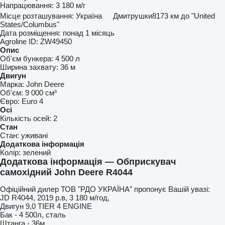
Напрацювання:
3 180 м/г
Місце розташування:
Україна
Дмитрушки
8173 км до "United
States/Columbus"
Дата розміщення:
понад 1 місяць
Agroline ID:
ZW49450
Опис
Об'єм бункера:
4 500 л
Ширина захвату:
36 м
Двигун
Марка:
John Deere
Об'єм:
9 000 см³
Євро:
Euro 4
Осі
Кількість осей:
2
Стан
Стан:
уживані
Додаткова інформація
Колір:
зелений
Додаткова інформація — Обприскувач
самохідний John Deere R4044
Офіційний дилер ТОВ "РДО УКРАЇНА" пропонує Вашій увазі:
JD R4044, 2019 р.в, 3 180 м/год,
Двигун 9,0 TIER 4 ENGINE
Бак - 4 500л, сталь
Штанга - 36м,