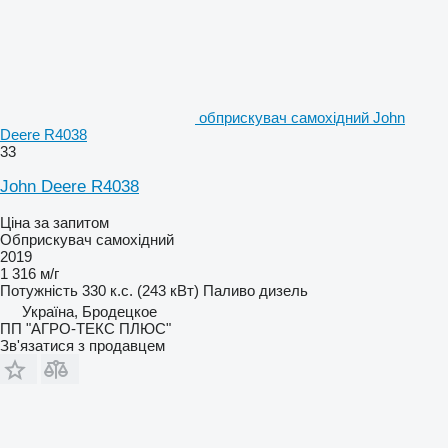
обприскувач самохідний John
Deere R4038
33
John Deere R4038
Ціна за запитом
Обприскувач самохідний
2019
1 316 м/г
Потужність
330 к.с. (243 кВт)
Паливо
дизель
Україна, Бродецкое
ПП "АГРО-ТЕКС ПЛЮС"
Зв'язатися з продавцем