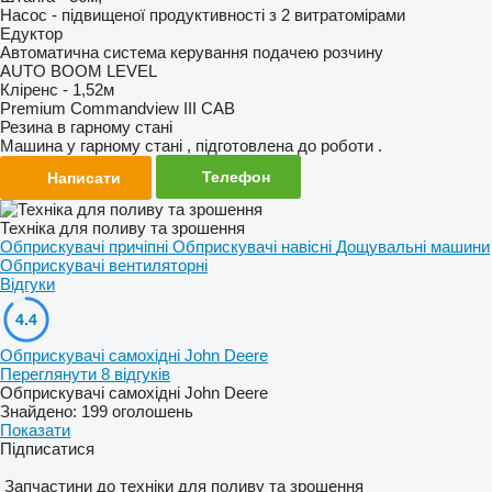
Насос - підвищеної продуктивності з 2 витратомірами
Едуктор
Автоматична система керування подачею розчину
AUTO BOOM LEVEL
Кліренс - 1,52м
Premium Commandview III CAB
Резина в гарному стані
Машина у гарному стані , підготовлена до роботи .
Телефон
Написати
Техніка для поливу та зрошення
Обприскувачі причіпні
Обприскувачі навісні
Дощувальні машини
Обприскувачі вентиляторні
Відгуки
4.4
Обприскувачі самохідні John Deere
Переглянути 8 відгуків
Обприскувачі самохідні John Deere
Знайдено:
199 оголошень
Показати
Підписатися
Запчастини до техніки для поливу та зрошення