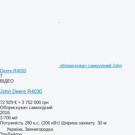
обприскувач самохідний John
Deere R4030
7
ВІДЕО
John Deere R4030
72 929 €
≈ 3 752 000 грн
Обприскувач самохідний
2016
3 700 м/г
Потужність
280 к.с. (206 кВт)
Ширина захвату
30 м
Україна, Звенигородка
ТриДаАгро