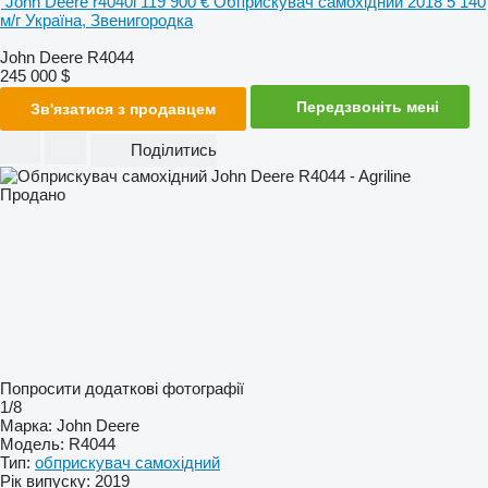
John Deere r4040i
119 900 €
Обприскувач самохідний
2018
5 140
м/г
Україна, Звенигородка
John Deere R4044
245 000 $
Передзвоніть мені
Зв'язатися з продавцем
Поділитись
Продано
Попросити додаткові фотографії
1/8
Марка:
John Deere
Модель:
R4044
Тип:
обприскувач самохідний
Рік випуску:
2019