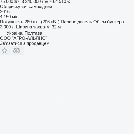
75 000 $
≈ 3 340 000 грн
≈ 64 910 €
Обприскувач самохідний
2016
4 150 м/г
Потужність
280 к.с. (206 кВт)
Паливо
дизель
Об'єм бункера
3 000 л
Ширина захвату
32 м
Україна, Полтава
ООО "АГРО-АЛЬЯНС"
Зв'язатися з продавцем