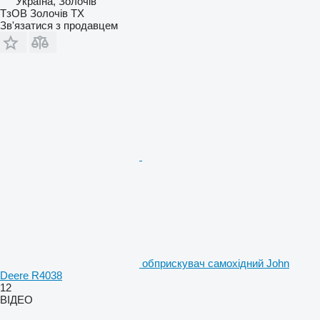
Україна, Золочів
ТзОВ Золочів ТХ
Зв'язатися з продавцем
обприскувач самохідний John
Deere R4038
12
ВІДЕО