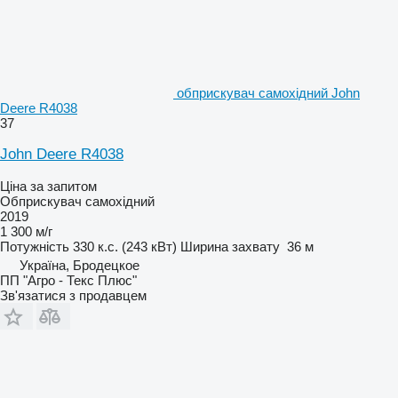
обприскувач самохідний John
Deere R4038
37
John Deere R4038
Ціна за запитом
Обприскувач самохідний
2019
1 300 м/г
Потужність
330 к.с. (243 кВт)
Ширина захвату
36 м
Україна, Бродецкое
ПП "Агро - Текс Плюс"
Зв'язатися з продавцем