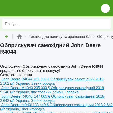
Техніка для поливу та зрошення б/в
Обприску
Обприскувач самохідний John Deere
R4044
Оголошення
Обприскувач самохідний John Deere R4044
продане і не бере участі в пошуку!
Схожі оголошення
John Deere R4044
205 590 €
Обприскувач самохідний
2019
2 102 м/г
Україна, Звенигородка
John Deere M4040
205 000 $
Обприскувач самохідний
2019
5 240 м/г
Україна, Фастовский район, Глеваха
John Deere R4040i
147 065 €
Обприскувач самохідний
2018
2 642 м/г
Україна, Звенигородка
John Deere r4040i
138 440 €
Обприскувач самохідний
2018
2 642
м/г
Україна, Звенигородка