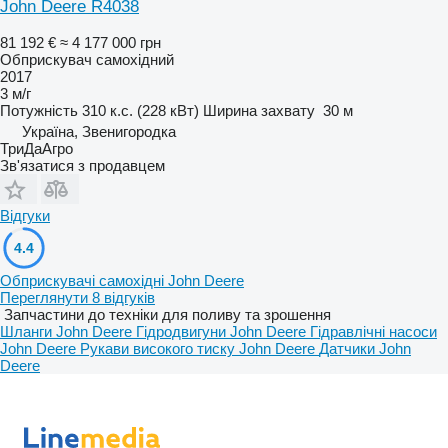
John Deere R4038
81 192 €
≈ 4 177 000 грн
Обприскувач самохідний
2017
3 м/г
Потужність
310 к.с. (228 кВт)
Ширина захвату
30 м
Україна, Звенигородка
ТриДаАгро
Зв'язатися з продавцем
Відгуки
4.4
Обприскувачі самохідні John Deere
Переглянути 8 відгуків
Запчастини до техніки для поливу та зрошення
Шланги John Deere
Гідродвигуни John Deere
Гідравлічні насоси
John Deere
Рукави високого тиску John Deere
Датчики John
Deere