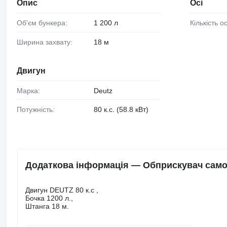
Опис
Осі
Об'єм бункера:
1 200 л
Кількість о
Ширина захвату:
18 м
Двигун
Марка:
Deutz
Потужність:
80 к.с. (58.8 кВт)
Додаткова інформація — Обприскувач само
Двигун DEUTZ 80 к.с ,
Бочка 1200 л.,
Штанга 18 м.