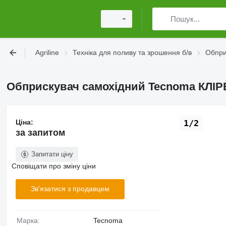
Agriline
Техніка для поливу та зрошення б/в
Обприс
Обприскувач самохідний Tecnoma КЛІР
Ціна:
1/2
за запитом
Запитати ціну
Сповіщати про зміну ціни
Зв'язатися з продавцем
Марка:
Tecnoma