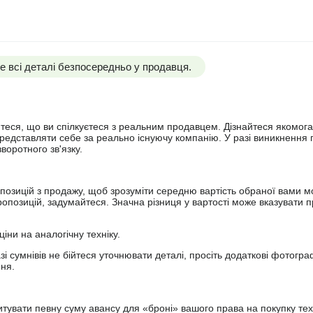
 всі деталі безпосередньо у продавця.
йтеся, що ви спілкуєтеся з реальним продавцем. Дізнайтеся якомога
представляти себе за реально існуючу компанію. У разі виникнення 
оротного зв'язку.
опозицій з продажу, щоб зрозуміти середню вартість обраної вами мо
опозицій, задумайтеся. Значна різниця у вартості може вказувати п
ціни на аналогічну техніку.
зі сумнівів не бійтеся уточнювати деталі, просіть додаткові фотогра
ння.
увати певну суму авансу для «броні» вашого права на покупку тех