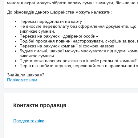
чином шахраї можуть зібрати велику суму і зникнути, більше не в
До різновидів даного шахрайства можуть належати:
Переказ передоплати на карту
Не вносьте передоплату без оформлення документів, що 
викликає сумніви.
Переказ на рахунок «довіреної особи»
Подібні прохання повинні насторожувати, скоріше за все, 
Переказ на рахунок компанії зі схожою назвою
Будьте пильні, шахраї можуть маскуватися під відомі комп
викликає сумніви.
Підстановка власних реквізитів в інвойс реальної компанії
Перш ніж робити переказ, переконайтеся в правильності за
Знайшли шахрая?
Повідомте нам
Контакти продавця
Продаж техніки