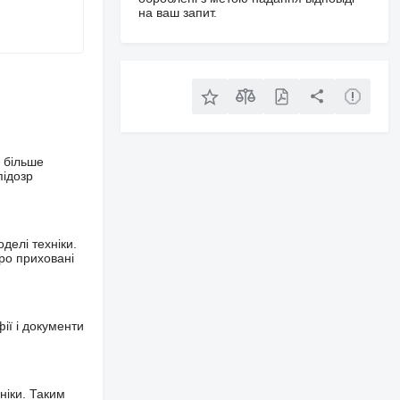
на ваш запит.
 більше
підозр
делі техніки.
ро приховані
фії і документи
ніки. Таким