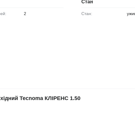
Стан
сей:
2
Стан:
ужи
хідний Tecnoma КЛІРЕНС 1.50