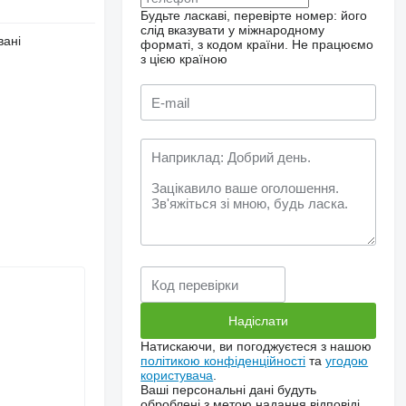
Будьте ласкаві, перевірте номер: його
слід вказувати у міжнародному
вані
форматі, з кодом країни.
Не працюємо
з цією країною
Натискаючи, ви погоджуєтеся з нашою
політикою конфіденційності
та
угодою
користувача
.
Ваші персональні дані будуть
оброблені з метою надання відповіді