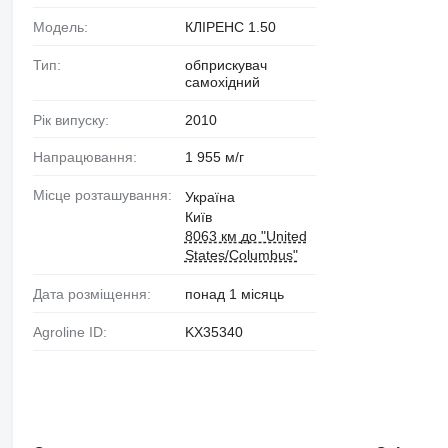
Модель:
КЛІРЕНС 1.50
Тип:
обприскувач
самохідний
Рік випуску:
2010
Напрацювання:
1 955 м/г
Місце розташування:
Україна
Київ
8063 км до "United
States/Columbus"
Дата розміщення:
понад 1 місяць
Agroline ID:
KX35340