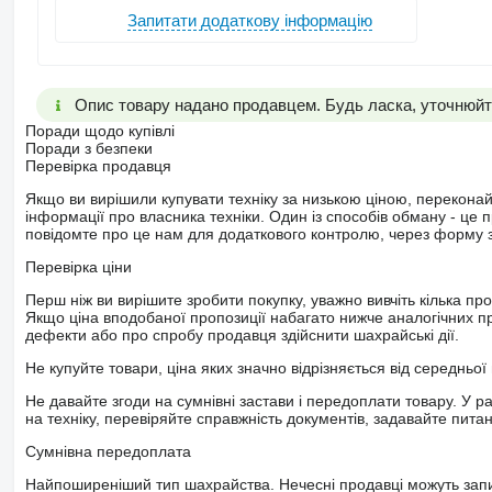
Запитати додаткову інформацію
Опис товару надано продавцем. Будь ласка, уточнюйте
Поради щодо купівлі
Поради з безпеки
Перевірка продавця
Якщо ви вирішили купувати техніку за низькою ціною, перекона
інформації про власника техніки. Один із способів обману - це 
повідомте про це нам для додаткового контролю, через форму зв
Перевірка ціни
Перш ніж ви вирішите зробити покупку, уважно вивчіть кілька пр
Якщо ціна вподобаної пропозиції набагато нижче аналогічних пр
дефекти або про спробу продавця здійснити шахрайські дії.
Не купуйте товари, ціна яких значно відрізняється від середньої 
Не давайте згоди на сумнівні застави і передоплати товару. У ра
на техніку, перевіряйте справжність документів, задавайте пита
Сумнівна передоплата
Найпоширеніший тип шахрайства. Нечесні продавці можуть запит