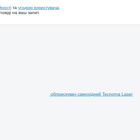
йності
та
угодою користувача
.
овіді на ваш запит.
обприскувач самохідний Tecnoma Laser