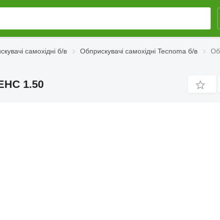
кувачі самохідні б/в
Обприскувачі самохідні Tecnoma б/в
Об
ЕНС 1.50