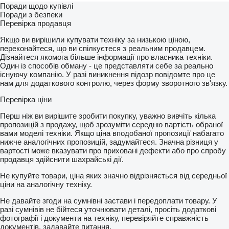
Поради щодо купівлі
Поради з безпеки
Перевірка продавця
Якщо ви вирішили купувати техніку за низькою ціною,
переконайтеся, що ви спілкуєтеся з реальним продавцем.
Дізнайтеся якомога більше інформації про власника техніки.
Один із способів обману - це представляти себе за реально
існуючу компанію. У разі виникнення підозр повідомте про це
нам для додаткового контролю, через форму зворотного зв'язку.
Перевірка ціни
Перш ніж ви вирішите зробити покупку, уважно вивчіть кілька
пропозицій з продажу, щоб зрозуміти середню вартість обраної
вами моделі техніки. Якщо ціна вподобаної пропозиції набагато
нижче аналогічних пропозицій, задумайтеся. Значна різниця у
вартості може вказувати про приховані дефекти або про спробу
продавця здійснити шахрайські дії.
Не купуйте товари, ціна яких значно відрізняється від середньої
ціни на аналогічну техніку.
Не давайте згоди на сумнівні застави і передоплати товару. У
разі сумнівів не бійтеся уточнювати деталі, просіть додаткові
фотографії і документи на техніку, перевіряйте справжність
документів, задавайте питання.