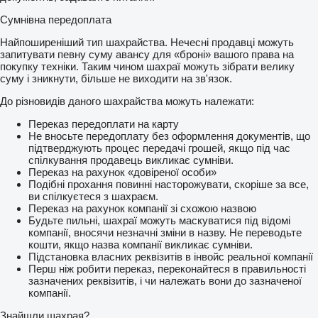
Сумнівна передоплата
Найпоширеніший тип шахрайства. Нечесні продавці можуть
запитувати певну суму авансу для «броні» вашого права на
покупку техніки. Таким чином шахраї можуть зібрати велику
суму і зникнути, більше не виходити на зв'язок.
До різновидів даного шахрайства можуть належати:
Переказ передоплати на карту
Не вносьте передоплату без оформлення документів, що
підтверджують процес передачі грошей, якщо під час
спілкування продавець викликає сумніви.
Переказ на рахунок «довіреної особи»
Подібні прохання повинні насторожувати, скоріше за все,
ви спілкуєтеся з шахраєм.
Переказ на рахунок компанії зі схожою назвою
Будьте пильні, шахраї можуть маскуватися під відомі
компанії, вносячи незначні зміни в назву. Не переводьте
кошти, якщо назва компанії викликає сумніви.
Підстановка власних реквізитів в інвойс реальної компанії
Перш ніж робити переказ, переконайтеся в правильності
зазначених реквізитів, і чи належать вони до зазначеної
компанії.
Знайшли шахрая?