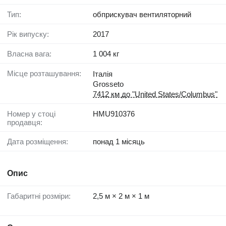
Тип:
обприскувач вентиляторний
Рік випуску:
2017
Власна вага:
1 004 кг
Місце розташування:
Італія
Grosseto
7412 км до "United States/Columbus"
Номер у стоці
HMU910376
продавця:
Дата розміщення:
понад 1 місяць
Опис
Габаритні розміри:
2,5 м × 2 м × 1 м