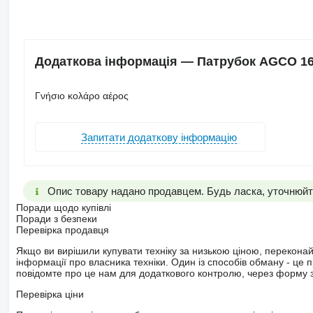
Додаткова інформація — Патрубок AGCO 169
Γνήσιο κολάρο αέρος
Запитати додаткову інформацію
Опис товару надано продавцем. Будь ласка, уточнюйте
Поради щодо купівлі
Поради з безпеки
Перевірка продавця
Якщо ви вирішили купувати техніку за низькою ціною, перекона
інформації про власника техніки. Один із способів обману - це 
повідомте про це нам для додаткового контролю, через форму зв
Перевірка ціни