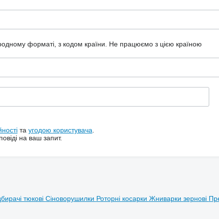
ародному форматі, з кодом країни.
Не працюємо з цією країною
йності
та
угодою користувача
.
овіді на ваш запит.
дбирачі тюкові
Сіноворушилки
Роторні косарки
Жниварки зернові
Пр