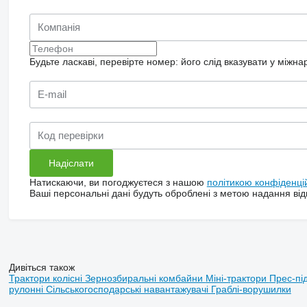
Будьте ласкаві, перевірте номер: його слід вказувати у міжн
Натискаючи, ви погоджуєтеся з нашою
політикою конфіденці
Ваші персональні дані будуть оброблені з метою надання відп
Дивіться також
Трактори колісні
Зернозбиральні комбайни
Міні-трактори
Прес-пі
рулонні
Сільськогосподарські навантажувачі
Граблі-ворушилки