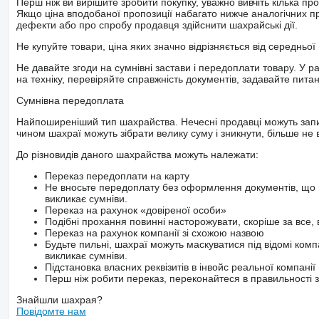
Перш ніж ви вирішите зробити покупку, уважно вивчіть кілька пр
Якщо ціна вподобаної пропозиції набагато нижче аналогічних пр
дефекти або про спробу продавця здійснити шахрайські дії.
Не купуйте товари, ціна яких значно відрізняється від середньої 
Не давайте згоди на сумнівні застави і передоплати товару. У ра
на техніку, перевіряйте справжність документів, задавайте пита
Сумнівна передоплата
Найпоширеніший тип шахрайства. Нечесні продавці можуть запит
чином шахраї можуть зібрати велику суму і зникнути, більше не в
До різновидів даного шахрайства можуть належати:
Переказ передоплати на карту
Не вносьте передоплату без оформлення документів, що 
викликає сумніви.
Переказ на рахунок «довіреної особи»
Подібні прохання повинні насторожувати, скоріше за все, 
Переказ на рахунок компанії зі схожою назвою
Будьте пильні, шахраї можуть маскуватися під відомі комп
викликає сумніви.
Підстановка власних реквізитів в інвойс реальної компанії
Перш ніж робити переказ, переконайтеся в правильності за
Знайшли шахрая?
Повідомте нам