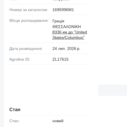
Номер за каталогом:
1695996M1
Місце розташування:
Греція
ΘΕΣΣΑΛΟΝΙΚΗ
8336 км до "United
States/Columbus"
Дата розміщення:
24 лип. 2026 р.
Agroline ID:
ZL17615
Стан
Стан:
новий