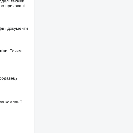
делі техніки.
ро приховані
фії і документи
ніки. Таким
продавець
ва компанії