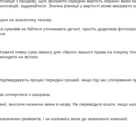
опозицій з продажу, щоб зрозуміти середню вартість обраної вами мо
опозицій, задумайтеся. Значна різниця у вартості може вказувати п
ціни на аналогічну техніку.
зі сумнівів не бійтеся уточнювати деталі, просіть додаткові фотогра
ння.
увати певну суму авансу для «броні» вашого права на покупку тех
иходити на зв'язок.
підтверджують процес передачі грошей, якщо під час спілкування 
ви спілкуєтеся з шахраєм.
анії, вносячи незначні зміни в назву. Не переводьте кошти, якщо наз
значених реквізитів, і чи належать вони до зазначеної компанії.