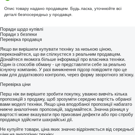
Опис товару надано продавцем. Будь ласка, уточнюйте всі
деталі безпосередньо у продавця.
Поради щодо купівлі
Поради з безпеки
Перевірка продавця
Якщо ви вирішили купувати техніку за низькою ціною,
переконайтеся, що ви спілкуєтеся з реальним продавцем.
Дізнайтеся якомога більше інформації про власника техніки.
Один із способів обману - це представляти себе за реально
існуючу компанію. У разі виникнення підозр повідомте про це
нам для додаткового контролю, через форму зворотного зв'язку.
Перевірка ціни
Перш ніж ви вирішите зробити покупку, уважно вивчіть кілька
пропозицій з продажу, щоб зрозуміти середню вартість обраної
вами моделі техніки. Якщо ціна вподобаної пропозиції набагато
нижче аналогічних пропозицій, задумайтеся. Значна різниця у
вартості може вказувати про приховані дефекти або про спробу
продавця здійснити шахрайські дії.
Не купуйте товари, ціна яких значно відрізняється від середньої
ціни на аналогічну техніку.