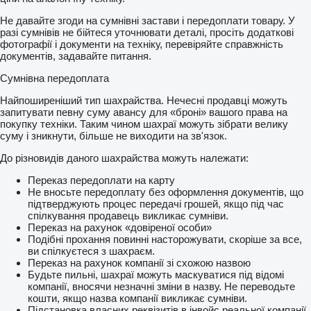
Не давайте згоди на сумнівні застави і передоплати товару. У
разі сумнівів не бійтеся уточнювати деталі, просіть додаткові
фотографії і документи на техніку, перевіряйте справжність
документів, задавайте питання.
Сумнівна передоплата
Найпоширеніший тип шахрайства. Нечесні продавці можуть
запитувати певну суму авансу для «броні» вашого права на
покупку техніки. Таким чином шахраї можуть зібрати велику
суму і зникнути, більше не виходити на зв'язок.
До різновидів даного шахрайства можуть належати:
Переказ передоплати на карту
Не вносьте передоплату без оформлення документів, що
підтверджують процес передачі грошей, якщо під час
спілкування продавець викликає сумніви.
Переказ на рахунок «довіреної особи»
Подібні прохання повинні насторожувати, скоріше за все,
ви спілкуєтеся з шахраєм.
Переказ на рахунок компанії зі схожою назвою
Будьте пильні, шахраї можуть маскуватися під відомі
компанії, вносячи незначні зміни в назву. Не переводьте
кошти, якщо назва компанії викликає сумніви.
Підстановка власних реквізитів в інвойс реальної компанії