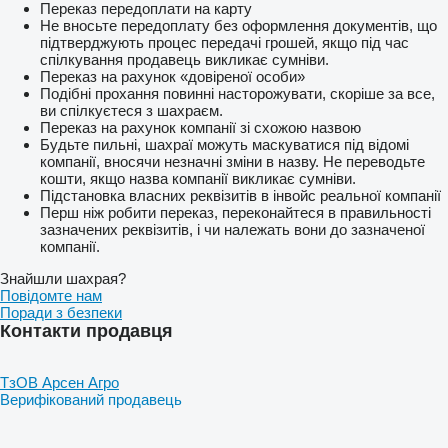
Переказ передоплати на карту
Не вносьте передоплату без оформлення документів, що
підтверджують процес передачі грошей, якщо під час
спілкування продавець викликає сумніви.
Переказ на рахунок «довіреної особи»
Подібні прохання повинні насторожувати, скоріше за все,
ви спілкуєтеся з шахраєм.
Переказ на рахунок компанії зі схожою назвою
Будьте пильні, шахраї можуть маскуватися під відомі
компанії, вносячи незначні зміни в назву. Не переводьте
кошти, якщо назва компанії викликає сумніви.
Підстановка власних реквізитів в інвойс реальної компанії
Перш ніж робити переказ, переконайтеся в правильності
зазначених реквізитів, і чи належать вони до зазначеної
компанії.
Знайшли шахрая?
Повідомте нам
Поради з безпеки
Контакти продавця
ТзОВ Арсен Агро
Верифікований продавець