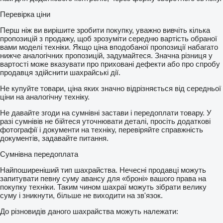
Перевірка ціни
Перш ніж ви вирішите зробити покупку, уважно вивчіть кілька
пропозицій з продажу, щоб зрозуміти середню вартість обраної
вами моделі техніки. Якщо ціна вподобаної пропозиції набагато
нижче аналогічних пропозицій, задумайтеся. Значна різниця у
вартості може вказувати про приховані дефекти або про спробу
продавця здійснити шахрайські дії.
Не купуйте товари, ціна яких значно відрізняється від середньої
ціни на аналогічну техніку.
Не давайте згоди на сумнівні застави і передоплати товару. У
разі сумнівів не бійтеся уточнювати деталі, просіть додаткові
фотографії і документи на техніку, перевіряйте справжність
документів, задавайте питання.
Сумнівна передоплата
Найпоширеніший тип шахрайства. Нечесні продавці можуть
запитувати певну суму авансу для «броні» вашого права на
покупку техніки. Таким чином шахраї можуть зібрати велику
суму і зникнути, більше не виходити на зв'язок.
До різновидів даного шахрайства можуть належати: