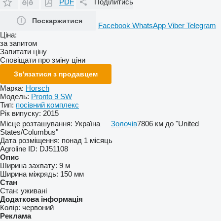
PDF
Поділитись
Поскаржитися
Facebook
WhatsApp
Viber
Telegram
Ціна:
за запитом
Запитати ціну
Сповіщати про зміну ціни
Зв'язатися з продавцем
Марка:
Horsch
Модель:
Pronto 9 SW
Тип:
посівний комплекс
Рік випуску:
2015
Місце розташування:
Україна
Золочів
7806 км до "United
States/Columbus"
Дата розміщення:
понад 1 місяць
Agroline ID:
DJ51108
Опис
Ширина захвату:
9 м
Ширина міжрядь:
150 мм
Стан
Стан:
уживані
Додаткова інформація
Колір:
червоний
Реклама