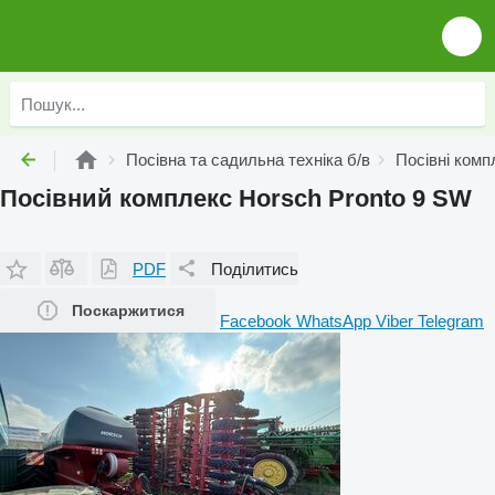
Посівна та садильна техніка б/в
Посівні комп
Посівний комплекс Horsch Pronto 9 SW
PDF
Поділитись
Поскаржитися
Facebook
WhatsApp
Viber
Telegram