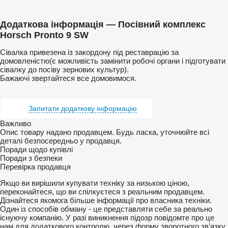
Додаткова інформація — Посівний комплекс
Horsch Pronto 9 SW
Сівалка привезена із закордону під реставрацію за
домовленістю(є можливість замінити робочі органи і підготувати
сівалку до посіву зернових культур).
Бажаючі звертайтеся все домовимося.
Запитати додаткову інформацію
Важливо
Опис товару надано продавцем. Будь ласка, уточнюйте всі
деталі безпосередньо у продавця.
Поради щодо купівлі
Поради з безпеки
Перевірка продавця
Якщо ви вирішили купувати техніку за низькою ціною,
переконайтеся, що ви спілкуєтеся з реальним продавцем.
Дізнайтеся якомога більше інформації про власника техніки.
Один із способів обману - це представляти себе за реально
існуючу компанію. У разі виникнення підозр повідомте про це
нам для додаткового контролю, через форму зворотного зв'язку.