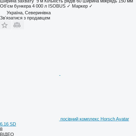
Ширина захвату
9 м
Кількість рядів
60
Ширина міжрядь
150 мм
Об'єм бункера
4 000 л
ISOBUS
✓
Маркер
✓
Україна, Северинівка
Зв'язатися з продавцем
посівний комплекс Horsch Avatar
6.16 SD
8
ВІДЕО