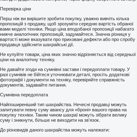
Перевірка ціни
Перш ніж ви вирішите зробити покупку, уважно вивчіть кілька
пропозицій з продажу, щоб зрозуміти середню вартість обраної
вами моделі техніки. Якщо ціна вподобаної пропозиції набагато
нижче аналогічних пропозицій, задумайтеся. Значна різниця у
вартості може вказувати про приховані дефекти або про спробу
продавця здійснити шахрайські дії.
Не купуйте товари, ціна яких значно відрізняється від середньої
ціни на аналогічну техніку.
Не давайте згоди на сумнівні застави і передоплати товару. У
разі сумнівів не бійтеся уточнювати деталі, просіть додаткові
фотографії і документи на техніку, перевіряйте справжність
документів, задавайте питання.
Сумнівна передоплата
Найпоширеніший тип шахрайства. Нечесні продавці можуть
запитувати певну суму авансу для «броні» вашого права на
покупку техніки. Таким чином шахраї можуть зібрати велику
суму і зникнути, більше не виходити на зв'язок.
До різновидів даного шахрайства можуть належати: