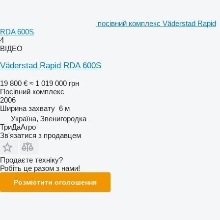
посівний комплекс Väderstad Rapid
RDA 600S
4
ВІДЕО
Väderstad Rapid RDA 600S
19 800 €
≈ 1 019 000 грн
Посівний комплекс
2006
Ширина захвату
6 м
Україна, Звенигородка
ТриДаАгро
Зв'язатися з продавцем
Продаєте техніку?
Робіть це разом з нами!
Розмістити оголошення