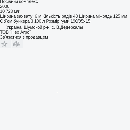
Посівний комплекс
2006
10 723 м/г
Ширина захвату
6 м
Кількість рядів
48
Ширина міжрядь
125 мм
Об'єм бункера
3 100 л
Розмір гуми
190/95x15
Україна, Шумской р-н, с. В.Дедеркалы
ТОВ "Нео Агро"
Зв'язатися з продавцем