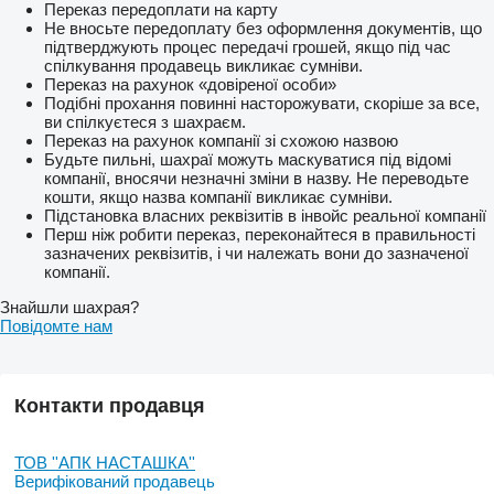
Переказ передоплати на карту
Не вносьте передоплату без оформлення документів, що
підтверджують процес передачі грошей, якщо під час
спілкування продавець викликає сумніви.
Переказ на рахунок «довіреної особи»
Подібні прохання повинні насторожувати, скоріше за все,
ви спілкуєтеся з шахраєм.
Переказ на рахунок компанії зі схожою назвою
Будьте пильні, шахраї можуть маскуватися під відомі
компанії, вносячи незначні зміни в назву. Не переводьте
кошти, якщо назва компанії викликає сумніви.
Підстановка власних реквізитів в інвойс реальної компанії
Перш ніж робити переказ, переконайтеся в правильності
зазначених реквізитів, і чи належать вони до зазначеної
компанії.
Знайшли шахрая?
Повідомте нам
Контакти продавця
ТОВ ''AПК НАСТАШКА''
Верифікований продавець