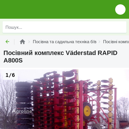
Посівна та садильна техніка б/в
Посівні комп
Посівний комплекс Väderstad RAPID
A800S
1/6