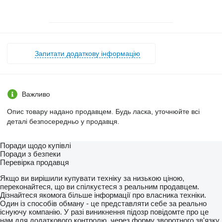
Запитати додаткову інформацію
Важливо
Опис товару надано продавцем. Будь ласка, уточнюйте всі
деталі безпосередньо у продавця.
Поради щодо купівлі
Поради з безпеки
Перевірка продавця
Якщо ви вирішили купувати техніку за низькою ціною,
переконайтеся, що ви спілкуєтеся з реальним продавцем.
Дізнайтеся якомога більше інформації про власника техніки.
Один із способів обману - це представляти себе за реально
існуючу компанію. У разі виникнення підозр повідомте про це
нам для додаткового контролю, через форму зворотного зв'язку.