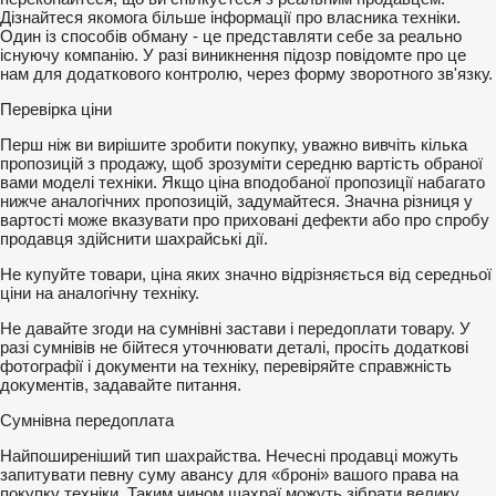
Дізнайтеся якомога більше інформації про власника техніки.
Один із способів обману - це представляти себе за реально
існуючу компанію. У разі виникнення підозр повідомте про це
нам для додаткового контролю, через форму зворотного зв'язку.
Перевірка ціни
Перш ніж ви вирішите зробити покупку, уважно вивчіть кілька
пропозицій з продажу, щоб зрозуміти середню вартість обраної
вами моделі техніки. Якщо ціна вподобаної пропозиції набагато
нижче аналогічних пропозицій, задумайтеся. Значна різниця у
вартості може вказувати про приховані дефекти або про спробу
продавця здійснити шахрайські дії.
Не купуйте товари, ціна яких значно відрізняється від середньої
ціни на аналогічну техніку.
Не давайте згоди на сумнівні застави і передоплати товару. У
разі сумнівів не бійтеся уточнювати деталі, просіть додаткові
фотографії і документи на техніку, перевіряйте справжність
документів, задавайте питання.
Сумнівна передоплата
Найпоширеніший тип шахрайства. Нечесні продавці можуть
запитувати певну суму авансу для «броні» вашого права на
покупку техніки. Таким чином шахраї можуть зібрати велику