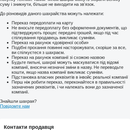
суму і зникнути, більше не виходити на зв'язок.
До різновидів даного шахрайства можуть належати:
Переказ передоплати на карту
Не вносьте передоплату без оформлення документів, що
підтверджують процес передачі грошей, якщо під час
спілкування продавець викликає сумніви.
Переказ на рахунок «довіреної особи»
Подібні прохання повинні насторожувати, скоріше за все,
ви спілкуєтеся з шахраєм.
Переказ на рахунок компанії зі схожою назвою
Будьте пильні, шахраї можуть маскуватися під відомі
компанії, вносячи незначні зміни в назву. Не переводьте
кошти, якщо назва компанії викликає сумніви.
Підстановка власних реквізитів в інвойс реальної компанії
Перш ніж робити переказ, переконайтеся в правильності
зазначених реквізитів, і чи належать вони до зазначеної
компанії.
Знайшли шахрая?
Повідомте нам
Контакти продавця