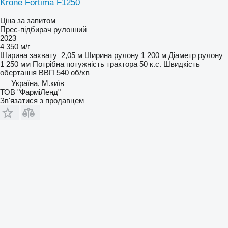
Krone Fortima F1250
Ціна за запитом
Прес-підбирач рулонний
2023
4 350 м/г
Ширина захвату
2,05 м
Ширина рулону
1 200 м
Діаметр рулону
1 250 мм
Потрібна потужність трактора
50 к.с.
Швидкість
обертання ВВП
540 об/хв
Україна, М.київ
ТОВ "ФарміЛенд"
Зв'язатися з продавцем