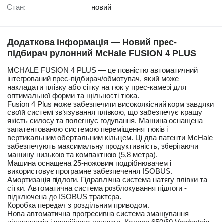
Стан:
новий
Додаткова інформація — Новий прес-
підбирач рулонний McHale FUSION 4 PLUS
MCHALE FUSION 4 PLUS — це повністю автоматичний
інтегрований прес-підбирач/обмотувач, який може
накладати плівку або сітку на тюк у прес-камері для
оптимальної форми та щільності тюка.
Fusion 4 Plus може забезпечити високоякісний корм завдяки
своїй системі зв’язування плівкою, що забезпечує кращу
якість силосу та полегшує годування. Машина оснащена
запатентованою системою переміщення тюків і
вертикальним обертальним кільцем. Ці два патенти McHale
забезпечують максимальну продуктивність, зберігаючи
машину низькою та компактною (5,8 метра).
Машина оснащена 25-ножовим подрібнювачем і
використовує програмне забезпечення ISOBUS.
Амортизація підлоги. Гідравлічна система натягу плівки та
сітки. Автоматична система розблокування підлоги -
підключена до ISOBUS трактора.
Коробка передач з роздільним приводом.
Нова автоматична прогресивна система змащування
підшипників і подвійного ланцюга. Колеса 650/50 Vredestein.