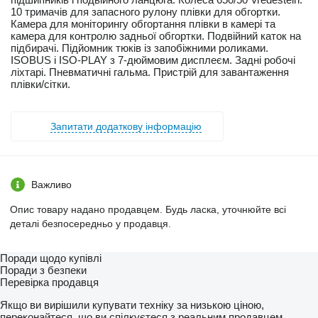
10 тримачів для запасного рулону плівки для обгортки.
Камера для моніторингу обгортання плівки в камері та
камера для контролю задньої обгортки. Подвійний каток на
підбирачі. Підйомник тюків із запобіжними роликами.
ISOBUS і ISO-PLAY з 7-дюймовим дисплеєм. Задні робочі
ліхтарі. Пневматичні гальма. Пристрій для завантаження
плівки/сітки.
Запитати додаткову інформацію
Важливо
Опис товару надано продавцем. Будь ласка, уточнюйте всі
деталі безпосередньо у продавця.
Поради щодо купівлі
Поради з безпеки
Перевірка продавця
Якщо ви вирішили купувати техніку за низькою ціною,
переконайтеся, що ви спілкуєтеся з реальним продавцем.