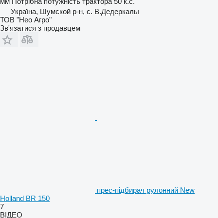
мм
Потрібна потужність трактора
50 к.с.
Україна, Шумской р-н, с. В.Дедеркалы
ТОВ "Нео Агро"
Зв'язатися з продавцем
прес-підбирач рулонний New
Holland BR 150
7
ВІДЕО