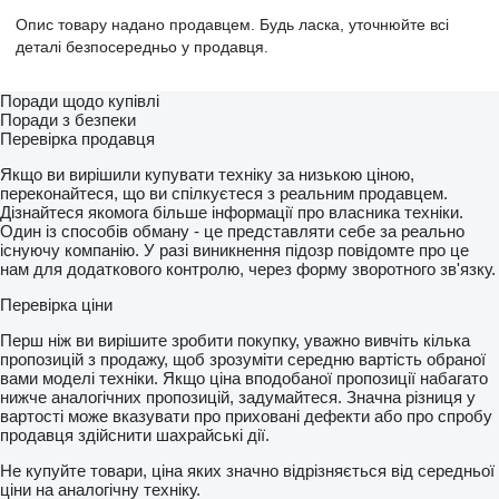
Опис товару надано продавцем. Будь ласка, уточнюйте всі
деталі безпосередньо у продавця.
Поради щодо купівлі
Поради з безпеки
Перевірка продавця
Якщо ви вирішили купувати техніку за низькою ціною,
переконайтеся, що ви спілкуєтеся з реальним продавцем.
Дізнайтеся якомога більше інформації про власника техніки.
Один із способів обману - це представляти себе за реально
існуючу компанію. У разі виникнення підозр повідомте про це
нам для додаткового контролю, через форму зворотного зв'язку.
Перевірка ціни
Перш ніж ви вирішите зробити покупку, уважно вивчіть кілька
пропозицій з продажу, щоб зрозуміти середню вартість обраної
вами моделі техніки. Якщо ціна вподобаної пропозиції набагато
нижче аналогічних пропозицій, задумайтеся. Значна різниця у
вартості може вказувати про приховані дефекти або про спробу
продавця здійснити шахрайські дії.
Не купуйте товари, ціна яких значно відрізняється від середньої
ціни на аналогічну техніку.