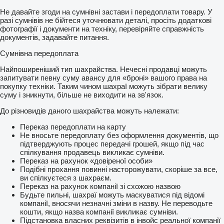
Не давайте згоди на сумнівні застави і передоплати товару. У
разі сумнівів не бійтеся уточнювати деталі, просіть додаткові
фотографії і документи на техніку, перевіряйте справжність
документів, задавайте питання.
Сумнівна передоплата
Найпоширеніший тип шахрайства. Нечесні продавці можуть
запитувати певну суму авансу для «броні» вашого права на
покупку техніки. Таким чином шахраї можуть зібрати велику
суму і зникнути, більше не виходити на зв'язок.
До різновидів даного шахрайства можуть належати:
Переказ передоплати на карту
Не вносьте передоплату без оформлення документів, що
підтверджують процес передачі грошей, якщо під час
спілкування продавець викликає сумніви.
Переказ на рахунок «довіреної особи»
Подібні прохання повинні насторожувати, скоріше за все,
ви спілкуєтеся з шахраєм.
Переказ на рахунок компанії зі схожою назвою
Будьте пильні, шахраї можуть маскуватися під відомі
компанії, вносячи незначні зміни в назву. Не переводьте
кошти, якщо назва компанії викликає сумніви.
Підстановка власних реквізитів в інвойс реальної компанії