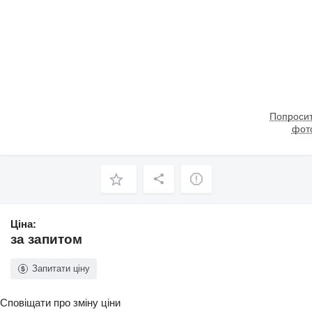
Попросит
фот
Ціна:
за запитом
Запитати ціну
Сповіщати про зміну ціни