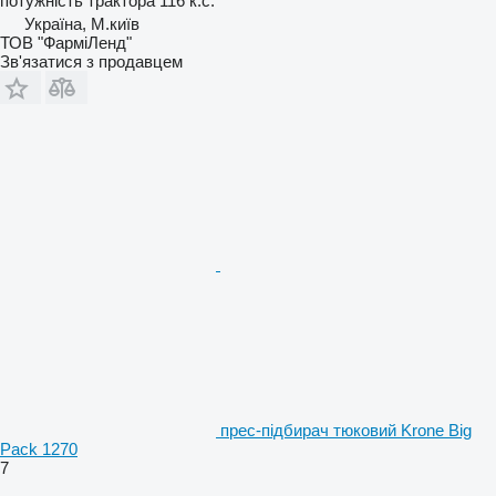
потужність трактора
116 к.с.
Україна, М.київ
ТОВ "ФарміЛенд"
Зв'язатися з продавцем
прес-підбирач тюковий Krone Big
Pack 1270
7