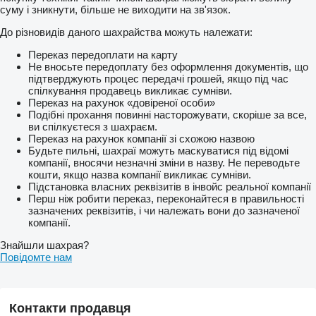
суму і зникнути, більше не виходити на зв'язок.
До різновидів даного шахрайства можуть належати:
Переказ передоплати на карту
Не вносьте передоплату без оформлення документів, що
підтверджують процес передачі грошей, якщо під час
спілкування продавець викликає сумніви.
Переказ на рахунок «довіреної особи»
Подібні прохання повинні насторожувати, скоріше за все,
ви спілкуєтеся з шахраєм.
Переказ на рахунок компанії зі схожою назвою
Будьте пильні, шахраї можуть маскуватися під відомі
компанії, вносячи незначні зміни в назву. Не переводьте
кошти, якщо назва компанії викликає сумніви.
Підстановка власних реквізитів в інвойс реальної компанії
Перш ніж робити переказ, переконайтеся в правильності
зазначених реквізитів, і чи належать вони до зазначеної
компанії.
Знайшли шахрая?
Повідомте нам
Контакти продавця