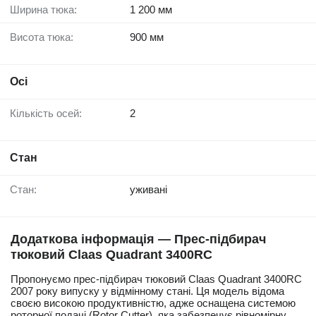
Ширина тюка:
1 200 мм
Висота тюка:
900 мм
Осі
Кількість осей:
2
Стан
Стан:
уживані
Додаткова інформація — Прес-підбирач
тюковий Claas Quadrant 3400RC
Пропонуємо прес-підбирач тюковий Claas Quadrant 3400RC
2007 року випуску у відмінному стані. Ця модель відома
своєю високою продуктивністю, адже оснащена системою
роторної подачі (Rotor Cutter), яка забезпечує рівномірну