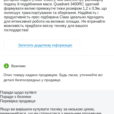
подачу й подрібнення маси. Quadrant 3400RC здатний
формувати великі прямокутні тюки розміром 1,2 x 0,9м, що
полегшує транспортування та зберігання. Надійність і
продуктивність прес-підбирача Claas ідеально підходить
для інтенсивної роботи на великих площах. Не втрачайте
можливість придбати якісну техніку для вашого
господарства!
Запитати додаткову інформацію
Важливо
Опис товару надано продавцем. Будь ласка, уточнюйте всі
деталі безпосередньо у продавця.
Поради щодо купівлі
Поради з безпеки
Перевірка продавця
Якщо ви вирішили купувати техніку за низькою ціною,
переконайтеся, що ви спілкуєтеся з реальним продавцем.