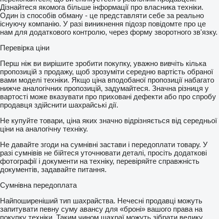
Дізнайтеся якомога більше інформації про власника техніки.
Один із способів обману - це представляти себе за реально
існуючу компанію. У разі виникнення підозр повідомте про це
нам для додаткового контролю, через форму зворотного зв'язку.
Перевірка ціни
Перш ніж ви вирішите зробити покупку, уважно вивчіть кілька
пропозицій з продажу, щоб зрозуміти середню вартість обраної
вами моделі техніки. Якщо ціна вподобаної пропозиції набагато
нижче аналогічних пропозицій, задумайтеся. Значна різниця у
вартості може вказувати про приховані дефекти або про спробу
продавця здійснити шахрайські дії.
Не купуйте товари, ціна яких значно відрізняється від середньої
ціни на аналогічну техніку.
Не давайте згоди на сумнівні застави і передоплати товару. У
разі сумнівів не бійтеся уточнювати деталі, просіть додаткові
фотографії і документи на техніку, перевіряйте справжність
документів, задавайте питання.
Сумнівна передоплата
Найпоширеніший тип шахрайства. Нечесні продавці можуть
запитувати певну суму авансу для «броні» вашого права на
покупку техніки. Таким чином шахраї можуть зібрати велику