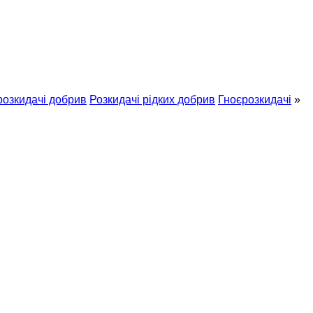
розкидачі добрив
Розкидачі рідких добрив
Гноєрозкидачі
»