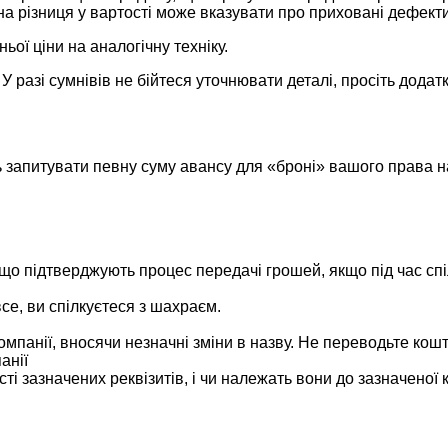
а різниця у вартості може вказувати про приховані дефекти
ьої ціни на аналогічну техніку.
У разі сумнівів не бійтеся уточнювати деталі, просіть додатк
апитувати певну суму авансу для «броні» вашого права на 
що підтверджують процес передачі грошей, якщо під час сп
се, ви спілкуєтеся з шахраєм.
омпанії, вносячи незначні зміни в назву. Не переводьте кош
анії
 зазначених реквізитів, і чи належать вони до зазначеної к