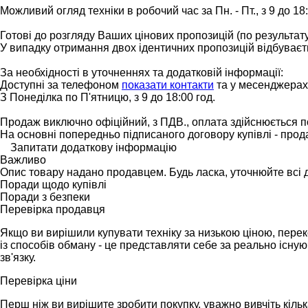
Можливий огляд техніки в робочий час за Пн. - Пт., з 9 до 1
Готові до розгляду Ваших цінових пропозицій (по результату
У випадку отримання двох ідентичних пропозицій відбуваєт
За необхідності в уточненнях та додатковій інформації:
Доступні за телефоном
показати контакти
та у месенджерах (
З Понеділка по П'ятницю, з 9 до 18:00 год.
Продаж виключно офіційний, з ПДВ., оплата здійснюється п
На основні попередньо підписаного договору купівлі - прод
Запитати додаткову інформацію
Важливо
Опис товару надано продавцем. Будь ласка, уточнюйте всі 
Поради щодо купівлі
Поради з безпеки
Перевірка продавця
Якщо ви вирішили купувати техніку за низькою ціною, перек
із способів обману - це представляти себе за реально існу
зв'язку.
Перевірка ціни
Перш ніж ви вирішите зробити покупку, уважно вивчіть кіль