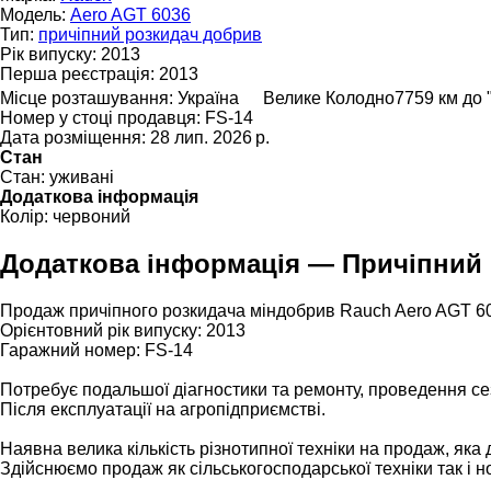
Модель:
Aero AGT 6036
Тип:
причіпний розкидач добрив
Рік випуску:
2013
Перша реєстрація:
2013
Місце розташування:
Україна
Велике Колодно
7759 км до 
Номер у стоці продавця:
FS-14
Дата розміщення:
28 лип. 2026 р.
Стан
Стан:
уживані
Додаткова інформація
Колір:
червоний
Додаткова інформація — Причіпний 
Продаж причіпного розкидача міндобрив Rauch Aero AGT 6
Орієнтовний рік випуску: 2013
Гаражний номер: FS-14
Потребує подальшої діагностики та ремонту, проведення с
Після експлуатації на агропідприємстві.
Наявна велика кількість різнотипної техніки на продаж, яка
Здійснюємо продаж як сільськогосподарської техніки так і 