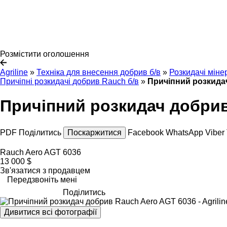
Розмістити оголошення
Agriline
»
Техніка для внесення добрив б/в
»
Розкидачі міне
Причіпні розкидачі добрив Rauch б/в
»
Причіпний розкида
Причіпний розкидач добрив
PDF
Поділитись
Поскаржитися
Facebook
WhatsApp
Viber
Rauch Aero AGT 6036
13 000 $
Зв'язатися з продавцем
Передзвоніть мені
Поділитись
Дивитися всі фотографії