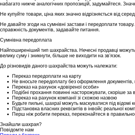
набагато нижче аналогічних пропозицій, задумайтеся. Значн
Не купуйте товари, ціна яких значно відрізняється від середн
Не давайте згоди на сумнівні застави і передоплати товару. 
справжність документів, задавайте питання.
Сумнівна передоплата
Найпоширеніший тип шахрайства. Нечесні продавці можуть з
велику суму і зникнути, більше не виходити на зв'язок.
До різновидів даного шахрайства можуть належати:
Переказ передоплати на карту
Не вносьте передоплату без оформлення документів, 
Переказ на рахунок «довіреної особи»
Подібні прохання повинні насторожувати, скоріше за в
Переказ на рахунок компанії зі схожою назвою
Будьте пильні, шахраї можуть маскуватися під відомі к
Підстановка власних реквізитів в інвойс реальної комп
Перш ніж робити переказ, переконайтеся в правильності
Знайшли шахрая?
Повідомте нам