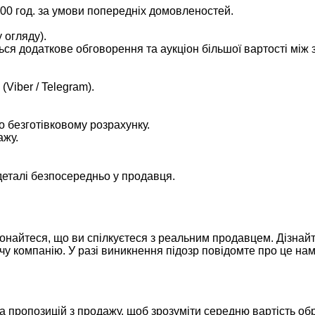
8:00 год. за умови попередніх домовленостей.
 огляду).
ься додаткове обговорення та аукціон більшої вартості між
Viber / Telegram).
о безготівковому розрахунку.
ажу.
деталі безпосередньо у продавця.
онайтеся, що ви спілкуєтеся з реальним продавцем. Дізнайт
ючу компанію. У разі виникнення підозр повідомте про це н
ка пропозицій з продажу, щоб зрозуміти середню вартість об