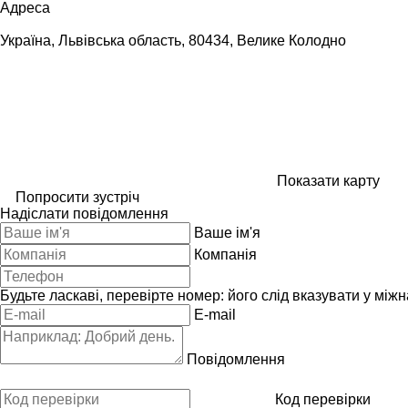
Адреса
Україна, Львівська область, 80434, Велике Колодно
Показати карту
Попросити зустріч
Надіслати повідомлення
Ваше ім'я
Компанія
Будьте ласкаві, перевірте номер: його слід вказувати у між
E-mail
Повідомлення
Код перевірки