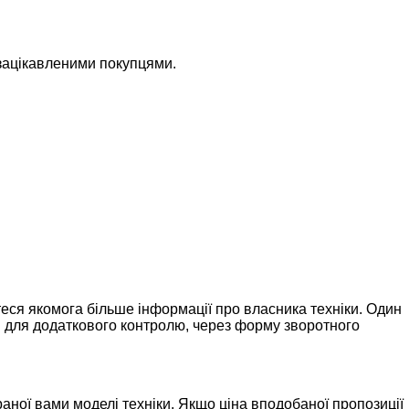
 зацікавленими покупцями.
еся якомога більше інформації про власника техніки. Один
ам для додаткового контролю, через форму зворотного
раної вами моделі техніки. Якщо ціна вподобаної пропозиції