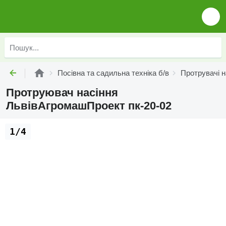
Посівна та садильна техніка б/в
Протрувачі н
Протруювач насіння
ЛьвівАгромашПроект пк-20-02
1/4