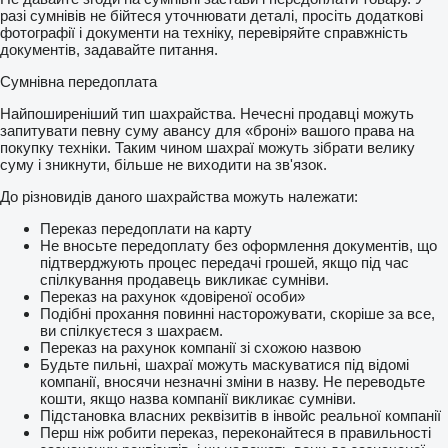
разі сумнівів не бійтеся уточнювати деталі, просіть додаткові
фотографії і документи на техніку, перевіряйте справжність
документів, задавайте питання.
Сумнівна передоплата
Найпоширеніший тип шахрайства. Нечесні продавці можуть
запитувати певну суму авансу для «броні» вашого права на
покупку техніки. Таким чином шахраї можуть зібрати велику
суму і зникнути, більше не виходити на зв'язок.
До різновидів даного шахрайства можуть належати:
Переказ передоплати на карту
Не вносьте передоплату без оформлення документів, що
підтверджують процес передачі грошей, якщо під час
спілкування продавець викликає сумніви.
Переказ на рахунок «довіреної особи»
Подібні прохання повинні насторожувати, скоріше за все,
ви спілкуєтеся з шахраєм.
Переказ на рахунок компанії зі схожою назвою
Будьте пильні, шахраї можуть маскуватися під відомі
компанії, вносячи незначні зміни в назву. Не переводьте
кошти, якщо назва компанії викликає сумніви.
Підстановка власних реквізитів в інвойс реальної компанії
Перш ніж робити переказ, переконайтеся в правильності