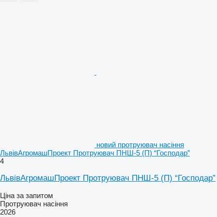
новий протруювач насіння
ЛьвівАгромашПроект Протруювач ПНШ-5 (П) “Господар”
4
ЛьвівАгромашПроект Протруювач ПНШ-5 (П) “Господар”
Ціна за запитом
Протруювач насіння
2026