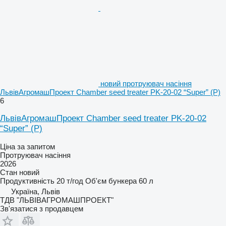
новий протруювач насіння
ЛьвівАгромашПроект Chamber seed treater PK-20-02 “Super” (P)
6
ЛьвівАгромашПроект Chamber seed treater PK-20-02
“Super” (P)
Ціна за запитом
Протруювач насіння
2026
Стан
новий
Продуктивність
20 т/год
Об'єм бункера
60 л
Україна, Львів
ТДВ "ЛЬВІВАГРОМАШПРОЕКТ"
Зв'язатися з продавцем