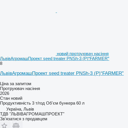
новий протруювач насіння
ЛьвівАгромашПроект seed treater PNSh-3 (P)“FARMER”
8
ЛьвівАгромашПроект seed treater PNSh-3 (P)“FARMER”
Ціна за запитом
Протруювач насіння
2026
Стан
новий
Продуктивність
3 т/год
Об'єм бункера
60 л
Україна, Львів
ТДВ "ЛЬВІВАГРОМАШПРОЕКТ"
Зв'язатися з продавцем