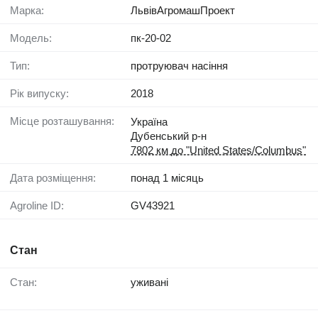
Марка:
ЛьвівАгромашПроект
Модель:
пк-20-02
Тип:
протруювач насіння
Рік випуску:
2018
Місце розташування:
Україна
Дубенський р-н
7802 км до "United States/Columbus"
Дата розміщення:
понад 1 місяць
Agroline ID:
GV43921
Стан
Стан:
уживані