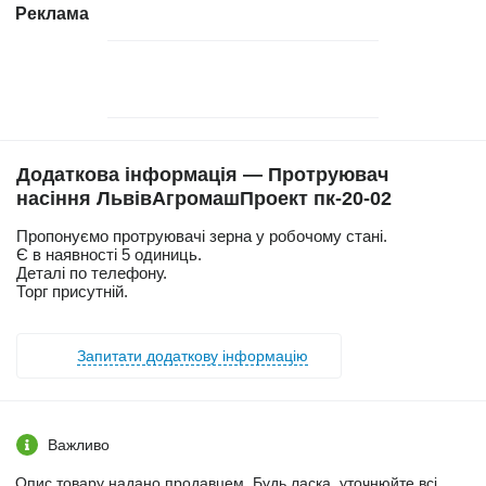
Реклама
Додаткова інформація — Протруювач
насіння ЛьвівАгромашПроект пк-20-02
Пропонуємо протруювачі зерна у робочому стані.
Є в наявності 5 одиниць.
Деталі по телефону.
Торг присутній.
Запитати додаткову інформацію
Важливо
Опис товару надано продавцем. Будь ласка, уточнюйте всі