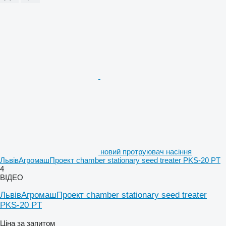
новий протруювач насіння
ЛьвівАгромашПроект chamber stationary seed treater PKS-20 PT
4
ВІДЕО
ЛьвівАгромашПроект chamber stationary seed treater
PKS-20 PT
Ціна за запитом