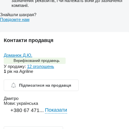
зазначених реквізитів, і чи належать вони до зазначеної
компанії.
Знайшли шахрая?
Повідомте нам
Контакти продавця
Доманюк Д.Ю.
Верифікований продавець
У продажу:
12 оголошень
1
рік на Agriline
Підписатися на продавця
Дмитро
Мови:
українська
Показати
+380 67 471...