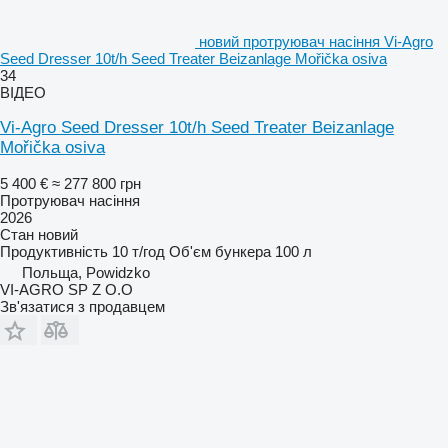
новий протруювач насіння Vi-Agro
Seed Dresser 10t/h Seed Treater Beizanlage Mořička osiva
34
ВІДЕО
Vi-Agro Seed Dresser 10t/h Seed Treater Beizanlage
Mořička osiva
5 400 €
≈ 277 800 грн
Протруювач насіння
2026
Стан
новий
Продуктивність
10 т/год
Об'єм бункера
100 л
Польща, Powidzko
VI-AGRO SP Z O.O
Зв'язатися з продавцем