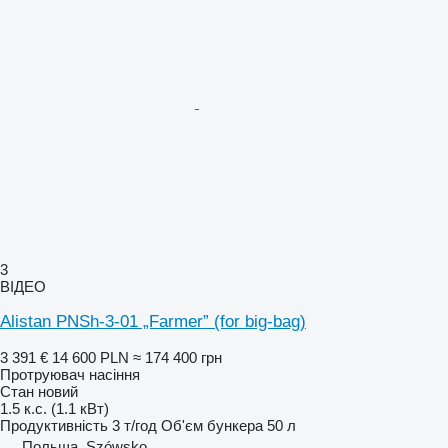
3
ВІДЕО
Alistan PNSh-3-01 „Farmer” (for big-bag)
3 391 €
14 600 PLN
≈ 174 400 грн
Протруювач насіння
Стан
новий
1.5 к.с. (1.1 кВт)
Продуктивність
3 т/год
Об'єм бункера
50 л
Польща, Szówsko