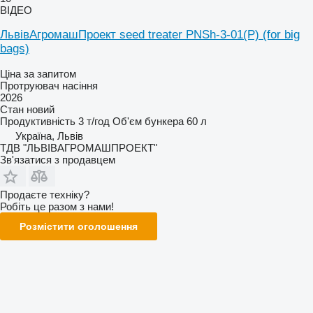
ВІДЕО
ЛьвівАгромашПроект seed treater PNSh-3-01(P) (for big
bags)
Ціна за запитом
Протруювач насіння
2026
Стан
новий
Продуктивність
3 т/год
Об'єм бункера
60 л
Україна, Львів
ТДВ "ЛЬВІВАГРОМАШПРОЕКТ"
Зв'язатися з продавцем
Продаєте техніку?
Робіть це разом з нами!
Розмістити оголошення