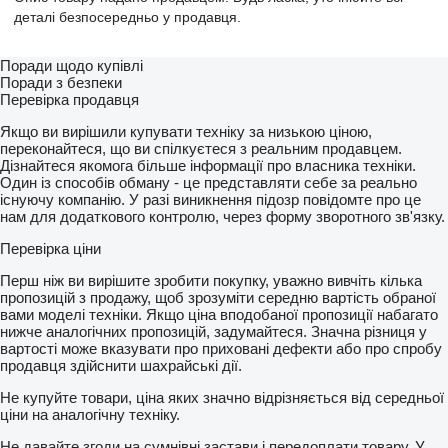
деталі безпосередньо у продавця.
Поради щодо купівлі
Поради з безпеки
Перевірка продавця
Якщо ви вирішили купувати техніку за низькою ціною,
переконайтеся, що ви спілкуєтеся з реальним продавцем.
Дізнайтеся якомога більше інформації про власника техніки.
Один із способів обману - це представляти себе за реально
існуючу компанію. У разі виникнення підозр повідомте про це
нам для додаткового контролю, через форму зворотного зв'язку.
Перевірка ціни
Перш ніж ви вирішите зробити покупку, уважно вивчіть кілька
пропозицій з продажу, щоб зрозуміти середню вартість обраної
вами моделі техніки. Якщо ціна вподобаної пропозиції набагато
нижче аналогічних пропозицій, задумайтеся. Значна різниця у
вартості може вказувати про приховані дефекти або про спробу
продавця здійснити шахрайські дії.
Не купуйте товари, ціна яких значно відрізняється від середньої
ціни на аналогічну техніку.
Не давайте згоди на сумнівні застави і передоплати товару. У