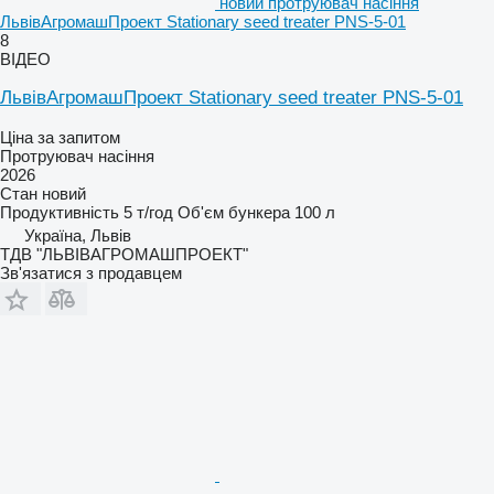
новий протруювач насіння
ЛьвівАгромашПроект Stationary seed treater PNS-5-01
8
ВІДЕО
ЛьвівАгромашПроект Stationary seed treater PNS-5-01
Ціна за запитом
Протруювач насіння
2026
Стан
новий
Продуктивність
5 т/год
Об'єм бункера
100 л
Україна, Львів
ТДВ "ЛЬВІВАГРОМАШПРОЕКТ"
Зв'язатися з продавцем