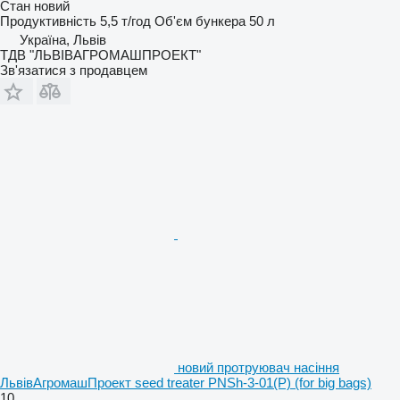
Стан
новий
Продуктивність
5,5 т/год
Об'єм бункера
50 л
Україна, Львів
ТДВ "ЛЬВІВАГРОМАШПРОЕКТ"
Зв'язатися з продавцем
новий протруювач насіння
ЛьвівАгромашПроект seed treater PNSh-3-01(P) (for big bags)
10