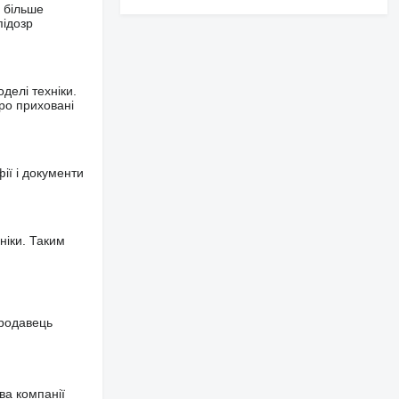
 більше
підозр
делі техніки.
ро приховані
фії і документи
ніки. Таким
продавець
ва компанії