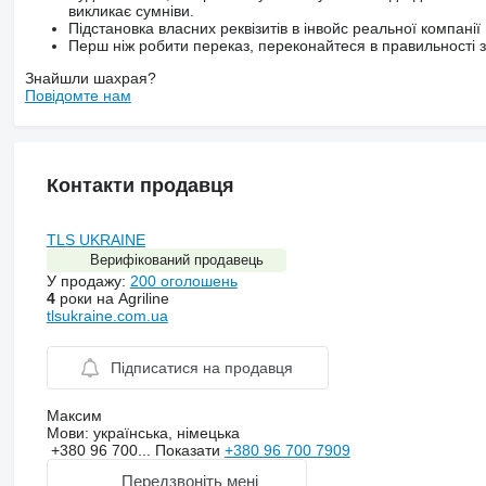
викликає сумніви.
Підстановка власних реквізитів в інвойс реальної компанії
Перш ніж робити переказ, переконайтеся в правильності за
Знайшли шахрая?
Повідомте нам
Контакти продавця
TLS UKRAINE
Верифікований продавець
У продажу:
200 оголошень
4
роки на Agriline
tlsukraine.com.ua
Підписатися на продавця
Максим
Мови:
українська, німецька
+380 96 700...
Показати
+380 96 700 7909
Передзвоніть мені