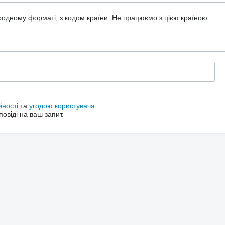
ародному форматі, з кодом країни.
Не працюємо з цією країною
йності
та
угодою користувача
.
овіді на ваш запит.