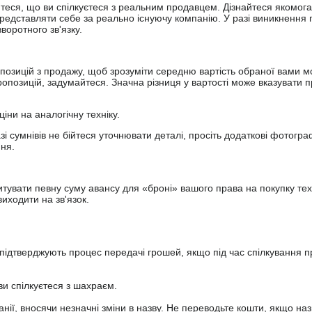
йтеся, що ви спілкуєтеся з реальним продавцем. Дізнайтеся якомога
представляти себе за реально існуючу компанію. У разі виникнення 
оротного зв'язку.
опозицій з продажу, щоб зрозуміти середню вартість обраної вами мо
опозицій, задумайтеся. Значна різниця у вартості може вказувати п
ціни на аналогічну техніку.
зі сумнівів не бійтеся уточнювати деталі, просіть додаткові фотогра
ння.
увати певну суму авансу для «броні» вашого права на покупку тех
иходити на зв'язок.
підтверджують процес передачі грошей, якщо під час спілкування 
ви спілкуєтеся з шахраєм.
анії, вносячи незначні зміни в назву. Не переводьте кошти, якщо наз