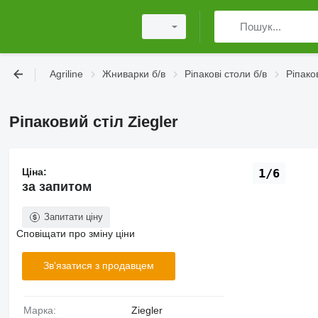
Agriline
Жниварки б/в
Ріпакові столи б/в
Ріпаков
Ріпаковий стіл Ziegler
Ціна:
1/6
за запитом
Запитати ціну
Сповіщати про зміну ціни
Зв'язатися з продавцем
Марка:
Ziegler