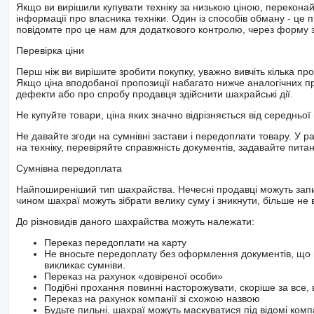
Якщо ви вирішили купувати техніку за низькою ціною, перекона
інформації про власника техніки. Один із способів обману - це 
повідомте про це нам для додаткового контролю, через форму зв
Перевірка ціни
Перш ніж ви вирішите зробити покупку, уважно вивчіть кілька пр
Якщо ціна вподобаної пропозиції набагато нижче аналогічних пр
дефекти або про спробу продавця здійснити шахрайські дії.
Не купуйте товари, ціна яких значно відрізняється від середньої 
Не давайте згоди на сумнівні застави і передоплати товару. У ра
на техніку, перевіряйте справжність документів, задавайте пита
Сумнівна передоплата
Найпоширеніший тип шахрайства. Нечесні продавці можуть запит
чином шахраї можуть зібрати велику суму і зникнути, більше не в
До різновидів даного шахрайства можуть належати:
Переказ передоплати на карту
Не вносьте передоплату без оформлення документів, що 
викликає сумніви.
Переказ на рахунок «довіреної особи»
Подібні прохання повинні насторожувати, скоріше за все, 
Переказ на рахунок компанії зі схожою назвою
Будьте пильні, шахраї можуть маскуватися під відомі комп