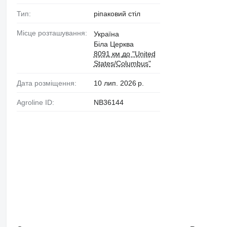
Тип:
ріпаковий стіл
Місце розташування:
Україна
Біла Церква
8091 км до "United
States/Columbus"
Дата розміщення:
10 лип. 2026 р.
Agroline ID:
NB36144