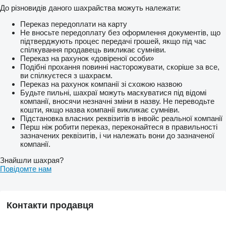
До різновидів даного шахрайства можуть належати:
Переказ передоплати на карту
Не вносьте передоплату без оформлення документів, що
підтверджують процес передачі грошей, якщо під час
спілкування продавець викликає сумніви.
Переказ на рахунок «довіреної особи»
Подібні прохання повинні насторожувати, скоріше за все,
ви спілкуєтеся з шахраєм.
Переказ на рахунок компанії зі схожою назвою
Будьте пильні, шахраї можуть маскуватися під відомі
компанії, вносячи незначні зміни в назву. Не переводьте
кошти, якщо назва компанії викликає сумніви.
Підстановка власних реквізитів в інвойс реальної компанії
Перш ніж робити переказ, переконайтеся в правильності
зазначених реквізитів, і чи належать вони до зазначеної
компанії.
Знайшли шахрая?
Повідомте нам
Контакти продавця