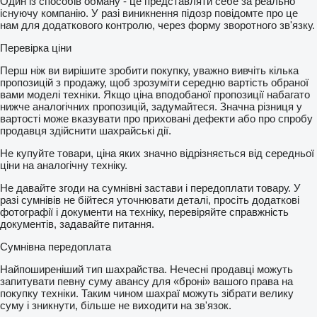
Один із способів обману - це представляти себе за реально
існуючу компанію. У разі виникнення підозр повідомте про це
нам для додаткового контролю, через форму зворотного зв'язку.
Перевірка ціни
Перш ніж ви вирішите зробити покупку, уважно вивчіть кілька
пропозицій з продажу, щоб зрозуміти середню вартість обраної
вами моделі техніки. Якщо ціна вподобаної пропозиції набагато
нижче аналогічних пропозицій, задумайтеся. Значна різниця у
вартості може вказувати про приховані дефекти або про спробу
продавця здійснити шахрайські дії.
Не купуйте товари, ціна яких значно відрізняється від середньої
ціни на аналогічну техніку.
Не давайте згоди на сумнівні застави і передоплати товару. У
разі сумнівів не бійтеся уточнювати деталі, просіть додаткові
фотографії і документи на техніку, перевіряйте справжність
документів, задавайте питання.
Сумнівна передоплата
Найпоширеніший тип шахрайства. Нечесні продавці можуть
запитувати певну суму авансу для «броні» вашого права на
покупку техніки. Таким чином шахраї можуть зібрати велику
суму і зникнути, більше не виходити на зв'язок.