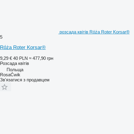
розсада квітів Róża Roter Korsar®
5
Róża Roter Korsar®
9,29 €
40 PLN
≈ 477,90 грн
Розсада квітів
Польща
RosaĆwik
Зв'язатися з продавцем