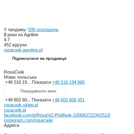
У продажу:
590 оголошень
2
роки на Agriline
4.7
452 відгуки
rosacwik.agroline.pl
Підписатися на продавця
RosaĆwik
Мови:
польська
+48 516 19...
Показати
+48 516 194 880
Передзвоніть мені
+48 602 60...
Показати
+48 602 606 451
rosacwik-sklep.pl
rosacwik.pl
facebook.com/p/Rosa%C4%86wik-100063722342512/
instagram.com/rosacwik/
Адреса