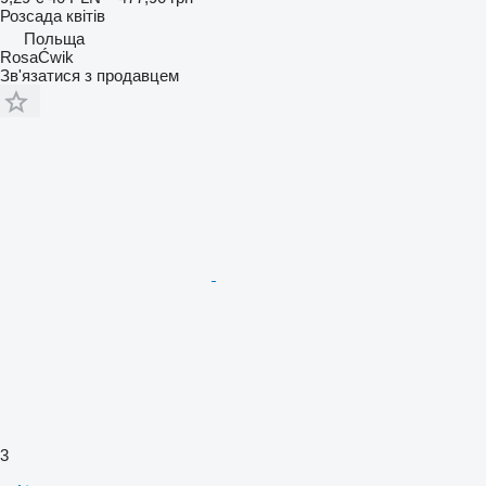
Розсада квітів
Польща
RosaĆwik
Зв'язатися з продавцем
3