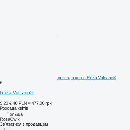
розсада квітів Róża Vulcano®
6
Róża Vulcano®
9,29 €
40 PLN
≈ 477,90 грн
Розсада квітів
Польща
RosaĆwik
Зв'язатися з продавцем