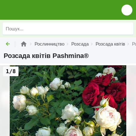
Рослинництво
Розсада
Розсада квітів
Р
Розсада квітів Pashmina®
1/8