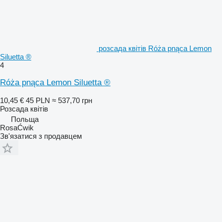
розсада квітів Róża pnąca Lemon
Siluetta ®
4
Róża pnąca Lemon Siluetta ®
10,45 €
45 PLN
≈ 537,70 грн
Розсада квітів
Польща
RosaĆwik
Зв'язатися з продавцем