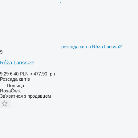
розсада квітів Róża Larissa®
9
Róża Larissa®
9,29 €
40 PLN
≈ 477,90 грн
Розсада квітів
Польща
RosaĆwik
Зв'язатися з продавцем