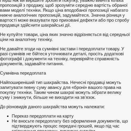
Перш ніж ви вирішите зробити покупку, уважно вивчіть кілька
пропозицій з продажу, щоб зрозуміти середню вартість обраної
вами моделі техніки. Якщо ціна вподобаної пропозиції набагато
нижче аналогічних пропозицій, задумайтеся. Значна різниця у
вартості може вказувати про приховані дефекти або про спробу
продавця здійснити шахрайські дії.
Не купуйте товари, ціна яких значно відрізняється від середньої
ціни на аналогічну техніку.
Не давайте згоди на сумнівні застави і передоплати товару. У
разі сумнівів не бійтеся уточнювати деталі, просіть додаткові
фотографії і документи на техніку, перевіряйте справжність
документів, задавайте питання.
Сумнівна передоплата
Найпоширеніший тип шахрайства. Нечесні продавці можуть
запитувати певну суму авансу для «броні» вашого права на
покупку техніки. Таким чином шахраї можуть зібрати велику
суму і зникнути, більше не виходити на зв'язок.
До різновидів даного шахрайства можуть належати:
Переказ передоплати на карту
Не вносьте передоплату без оформлення документів, що
підтверджують процес передачі грошей, якщо під час
спілкування продавець викликає сумніви.