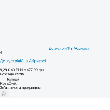
До зустрічі® в Абрикосі
4
До зустрічі® в Абрикосі
9,29 €
40 PLN
≈ 477,90 грн
Розсада квітів
Польща
RosaĆwik
Зв'язатися з продавцем