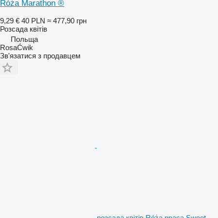
Róża Marathon ®
9,29 €
40 PLN
≈ 477,90 грн
Розсада квітів
Польща
RosaĆwik
Зв'язатися з продавцем
розсада квітів Róża pnąca Sweet