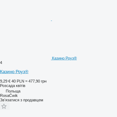
Казино Роуз®
4
Казино Роуз®
9,29 €
40 PLN
≈ 477,90 грн
Розсада квітів
Польща
RosaĆwik
Зв'язатися з продавцем