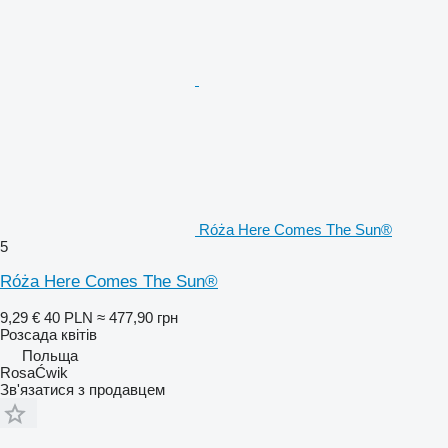
Róża Here Comes The Sun®
5
Róża Here Comes The Sun®
9,29 €
40 PLN
≈ 477,90 грн
Розсада квітів
Польща
RosaĆwik
Зв'язатися з продавцем