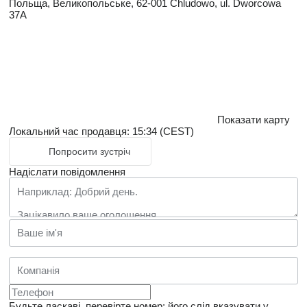
Польща, Великопольське, 62-001 Chludowo, ul. Dworcowa
37A
Показати карту
Локальний час продавця: 15:34 (CEST)
Попросити зустріч
Надіслати повідомлення
Будьте ласкаві, перевірте номер: його слід вказувати у