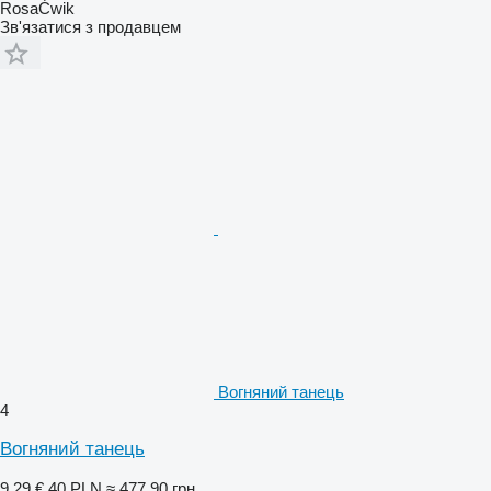
RosaĆwik
Зв'язатися з продавцем
Вогняний танець
4
Вогняний танець
9,29 €
40 PLN
≈ 477,90 грн