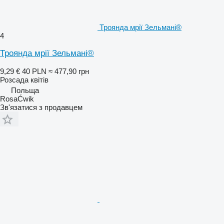
Троянда мрії Зельмані®
4
Троянда мрії Зельмані®
9,29 €
40 PLN
≈ 477,90 грн
Розсада квітів
Польща
RosaĆwik
Зв'язатися з продавцем