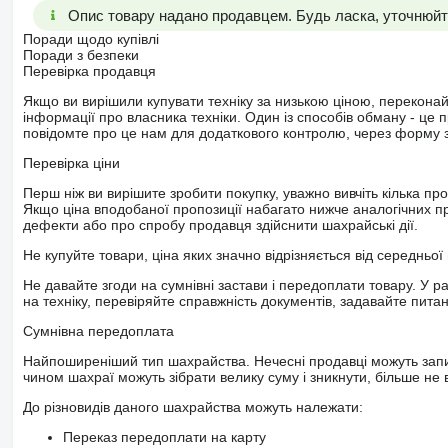
Опис товару надано продавцем. Будь ласка, уточнюйте
Поради щодо купівлі
Поради з безпеки
Перевірка продавця
Якщо ви вирішили купувати техніку за низькою ціною, перекона
інформації про власника техніки. Один із способів обману - це 
повідомте про це нам для додаткового контролю, через форму зв
Перевірка ціни
Перш ніж ви вирішите зробити покупку, уважно вивчіть кілька пр
Якщо ціна вподобаної пропозиції набагато нижче аналогічних пр
дефекти або про спробу продавця здійснити шахрайські дії.
Не купуйте товари, ціна яких значно відрізняється від середньої 
Не давайте згоди на сумнівні застави і передоплати товару. У ра
на техніку, перевіряйте справжність документів, задавайте пита
Сумнівна передоплата
Найпоширеніший тип шахрайства. Нечесні продавці можуть запит
чином шахраї можуть зібрати велику суму і зникнути, більше не в
До різновидів даного шахрайства можуть належати:
Переказ передоплати на карту