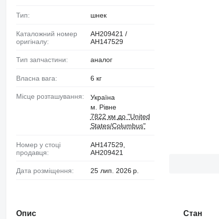
Тип:
шнек
Каталожний номер
АН209421 /
оригіналу:
АН147529
Тип запчастини:
аналог
Власна вага:
6 кг
Місце розташування:
Україна
м. Рівне
7822 км до "United
States/Columbus"
Номер у стоці
AH147529,
продавця:
AH209421
Дата розміщення:
25 лип. 2026 р.
Опис
Стан