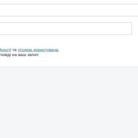
йності
та
угодою користувача
.
овіді на ваш запит.