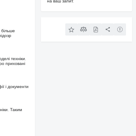
на ваш запит.
 більше
підозр
делі техніки.
ро приховані
фії і документи
ніки. Таким