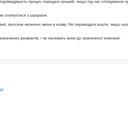
підтверджують процес передачі грошей, якщо під час спілкування 
ви спілкуєтеся з шахраєм.
анії, вносячи незначні зміни в назву. Не переводьте кошти, якщо наз
значених реквізитів, і чи належать вони до зазначеної компанії.
и)