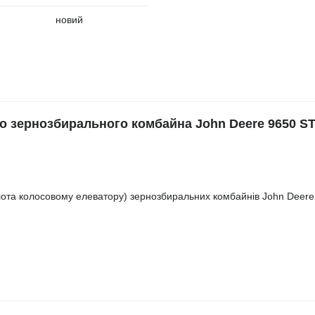
новий
о зернозбирального комбайна John Deere 9650 STS
ота колосовому елеватору) зернозбиральних комбайнів John Deere