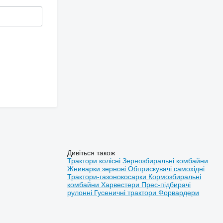
Дивіться також
Трактори колісні
Зернозбиральні комбайни
Жниварки зернові
Обприскувачі самохідні
Трактори-газонокосарки
Кормозбиральні
комбайни
Харвестери
Прес-підбирачі
рулонні
Гусеничні трактори
Форвардери