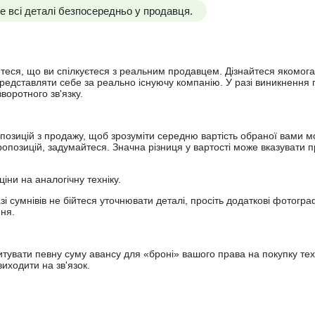
 всі деталі безпосередньо у продавця.
йтеся, що ви спілкуєтеся з реальним продавцем. Дізнайтеся якомога
представляти себе за реально існуючу компанію. У разі виникнення 
оротного зв'язку.
опозицій з продажу, щоб зрозуміти середню вартість обраної вами мо
опозицій, задумайтеся. Значна різниця у вартості може вказувати п
ціни на аналогічну техніку.
зі сумнівів не бійтеся уточнювати деталі, просіть додаткові фотогра
ння.
увати певну суму авансу для «броні» вашого права на покупку тех
иходити на зв'язок.