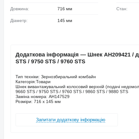
Довжина:
716 мм
Стан:
Діаметр:
145 мм
Додаткова інформація — Шнек АН209421 / д
STS / 9750 STS / 9760 STS
Тип техніки: Зернозбиральний комбайн
Категорія:Товари
Шнек вивантажувальний колосовий верхній (подачі недомол
9660 STS / 9750 STS / 9760 STS / 9860 STS / 9880 STS
Заміна номера: AH147529
Розміри: 716 х 145 мм
Запитати додаткову інформацію