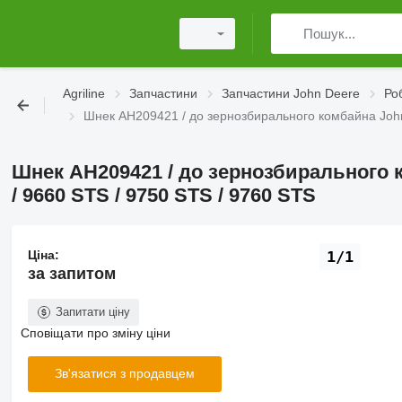
Agriline
Запчастини
Запчастини John Deere
Ро
Шнек АН209421 / до зернозбирального комбайна John
Шнек АН209421 / до зернозбирального 
/ 9660 STS / 9750 STS / 9760 STS
Ціна:
1/1
за запитом
Запитати ціну
Сповіщати про зміну ціни
Зв'язатися з продавцем