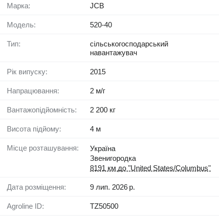
Марка:
JCB
Модель:
520-40
Тип:
сільськогосподарський
навантажувач
Рік випуску:
2015
Напрацювання:
2 м/г
Вантажопідйомність:
2 200 кг
Висота підйому:
4 м
Місце розташування:
Україна
Звенигородка
8191 км до "United States/Columbus"
Дата розміщення:
9 лип. 2026 р.
Agroline ID:
TZ50500