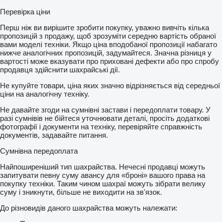
Перевірка ціни
Перш ніж ви вирішите зробити покупку, уважно вивчіть кілька
пропозицій з продажу, щоб зрозуміти середню вартість обраної
вами моделі техніки. Якщо ціна вподобаної пропозиції набагато
нижче аналогічних пропозицій, задумайтеся. Значна різниця у
вартості може вказувати про приховані дефекти або про спробу
продавця здійснити шахрайські дії.
Не купуйте товари, ціна яких значно відрізняється від середньої
ціни на аналогічну техніку.
Не давайте згоди на сумнівні застави і передоплати товару. У
разі сумнівів не бійтеся уточнювати деталі, просіть додаткові
фотографії і документи на техніку, перевіряйте справжність
документів, задавайте питання.
Сумнівна передоплата
Найпоширеніший тип шахрайства. Нечесні продавці можуть
запитувати певну суму авансу для «броні» вашого права на
покупку техніки. Таким чином шахраї можуть зібрати велику
суму і зникнути, більше не виходити на зв'язок.
До різновидів даного шахрайства можуть належати: