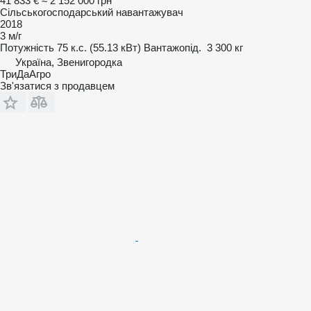
41 833 €
≈ 2 152 000 грн
Сільськогосподарський навантажувач
2018
3 м/г
Потужність
75 к.с. (55.13 кВт)
Вантажопід.
3 300 кг
Україна, Звенигородка
ТриДаАгро
Зв'язатися з продавцем