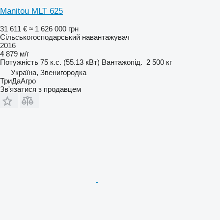
Manitou MLT 625
31 611 €
≈ 1 626 000 грн
Сільськогосподарський навантажувач
2016
4 879 м/г
Потужність
75 к.с. (55.13 кВт)
Вантажопід.
2 500 кг
Україна, Звенигородка
ТриДаАгро
Зв'язатися з продавцем