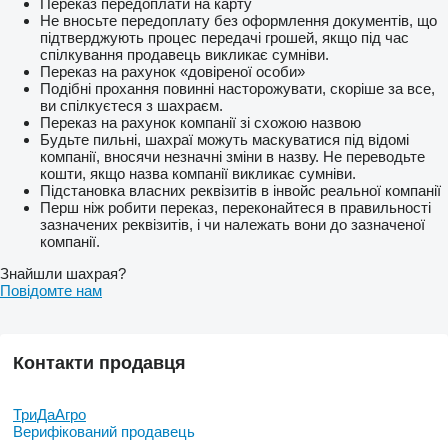
Переказ передоплати на карту
Не вносьте передоплату без оформлення документів, що
підтверджують процес передачі грошей, якщо під час
спілкування продавець викликає сумніви.
Переказ на рахунок «довіреної особи»
Подібні прохання повинні насторожувати, скоріше за все,
ви спілкуєтеся з шахраєм.
Переказ на рахунок компанії зі схожою назвою
Будьте пильні, шахраї можуть маскуватися під відомі
компанії, вносячи незначні зміни в назву. Не переводьте
кошти, якщо назва компанії викликає сумніви.
Підстановка власних реквізитів в інвойс реальної компанії
Перш ніж робити переказ, переконайтеся в правильності
зазначених реквізитів, і чи належать вони до зазначеної
компанії.
Знайшли шахрая?
Повідомте нам
Контакти продавця
ТриДаАгро
Верифікований продавець