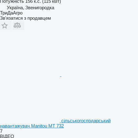
Потужність
156 к.с. (115 кВт)
Україна, Звенигородка
ТриДаАгро
Зв'язатися з продавцем
сільськогосподарський
навантажувач Manitou MT 732
7
ВІДЕО