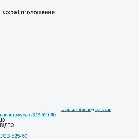
Схожі оголошення
сільськогосподарський
навантажувач JCB 525-60
10
ВІДЕО
JCB 525-60