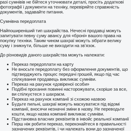
разі сумнівів не бійтеся уточнювати деталі, просіть додаткові
фотографії і документи на техніку, перевіряйте справжність
документів, задавайте питання.
Сумнівна передоплата
Найпоширеніший тип шахрайства. Нечесні продавці можуть
запитувати певну суму авансу для «броні» вашого права на
покупку техніки. Таким чином шахраї можуть зібрати велику
суму і зникнути, більше не виходити на зв'язок.
До різновидів даного шахрайства можуть належати:
Переказ передоплати на карту
Не вносьте передоплату без оформлення документів, що
підтверджують процес передачі грошей, якщо під час
спілкування продавець викликає сумніви.
Переказ на рахунок «довіреної особи»
Подібні прохання повинні насторожувати, скоріше за все,
ви спілкуєтеся з шахраєм.
Переказ на рахунок компанії зі схожою назвою
Будьте пильні, шахраї можуть маскуватися під відомі
компанії, вносячи незначні зміни в назву. Не переводьте
кошти, якщо назва компанії викликає сумніви.
Підстановка власних реквізитів в інвойс реальної компанії
Перш ніж робити переказ, переконайтеся в правильності
зазначених реквізитів, і чи належать вони до зазначеної