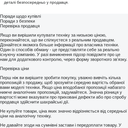
деталі безпосередньо у продавця.
Поради щодо купівлі
Поради з безпеки
Перевірка продавця
Якщо ви вирішили купувати техніку за низькою ціною,
переконайтеся, що ви спілкуєтеся з реальним продавцем.
Дізнайтеся якомога більше інформації про власника техніки.
Один із способів обману - це представляти себе за реально
існуючу компанію. У разі виникнення підозр повідомте про це
нам для додаткового контролю, через форму зворотного зв'язку.
Перевірка ціни
Перш ніж ви вирішите зробити покупку, уважно вивчіть кілька
пропозицій з продажу, щоб зрозуміти середню вартість обраної
вами моделі техніки. Якщо ціна вподобаної пропозиції набагато
нижче аналогічних пропозицій, задумайтеся. Значна різниця у
вартості може вказувати про приховані дефекти або про спробу
продавця здійснити шахрайські дії.
Не купуйте товари, ціна яких значно відрізняється від середньої
ціни на аналогічну техніку.
Не давайте згоди на сумнівні застави і передоплати товару. У