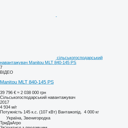
сільськогосподарський
навантажувач Manitou MLT 840-145 PS
7
ВІДЕО
Manitou MLT 840-145 PS
39 796 €
≈ 2 038 000 грн
Сільськогосподарський навантажувач
2017
4 934 м/г
Потужність
145 к.с. (107 кВт)
Вантажопід.
4 000 кг
Україна, Звенигородка
ТриДаАгро
Зв'язатися з продавцем