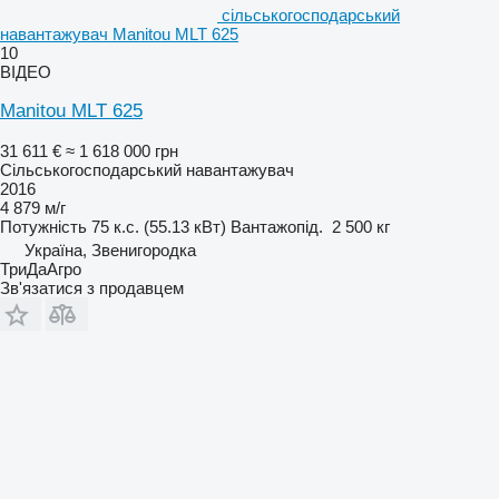
сільськогосподарський
навантажувач Manitou MLT 625
10
ВІДЕО
Manitou MLT 625
31 611 €
≈ 1 618 000 грн
Сільськогосподарський навантажувач
2016
4 879 м/г
Потужність
75 к.с. (55.13 кВт)
Вантажопід.
2 500 кг
Україна, Звенигородка
ТриДаАгро
Зв'язатися з продавцем