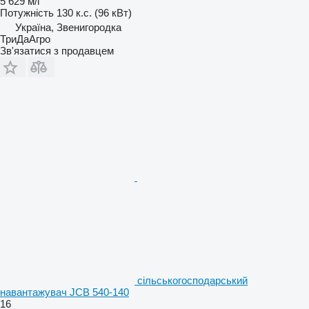
5 629 м/г
Потужність
130 к.с. (96 кВт)
Україна, Звенигородка
ТриДаАгро
Зв'язатися з продавцем
сільськогосподарський
навантажувач JCB 540-140
16