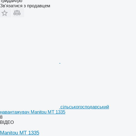
ТриДаАгро
Зв'язатися з продавцем
сільськогосподарський
навантажувач Manitou MT 1335
8
ВІДЕО
Manitou MT 1335