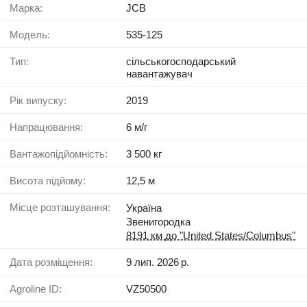
Марка:
JCB
Модель:
535-125
Тип:
сільськогосподарський
навантажувач
Рік випуску:
2019
Напрацювання:
6 м/г
Вантажопідйомність:
3 500 кг
Висота підйому:
12,5 м
Місце розташування:
Україна
Звенигородка
8191 км до "United States/Columbus"
Дата розміщення:
9 лип. 2026 р.
Agroline ID:
VZ50500