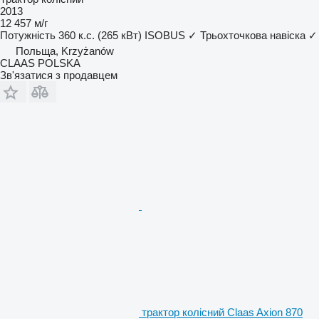
2013
12 457 м/г
Потужність
360 к.с. (265 кВт)
ISOBUS
✓
Трьохточкова навіска
✓
Польща, Krzyżanów
CLAAS POLSKA
Зв'язатися з продавцем
трактор колісний Claas Axion 870