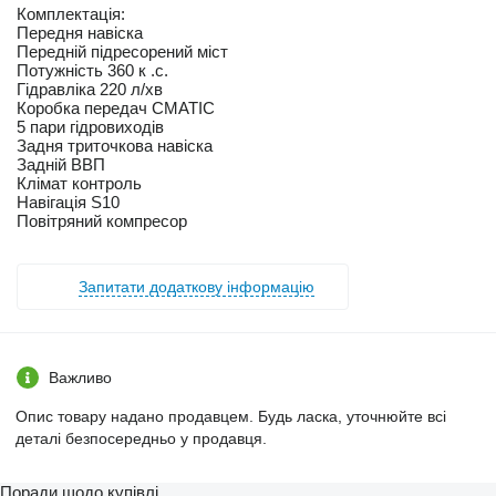
Комплектація:
Передня навіска
Передній підресорений міст
Потужність 360 к .с.
Гідравліка 220 л/хв
Коробка передач CMATIC
5 пари гідровиходів
Задня триточкова навіска
Задній ВВП
Клімат контроль
Навігація S10
Повітряний компресор
Запитати додаткову інформацію
Важливо
Опис товару надано продавцем. Будь ласка, уточнюйте всі
деталі безпосередньо у продавця.
Поради щодо купівлі