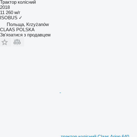
Трактор колісний
2018
11 260 м/г
ISOBUS
✓
Польща, Krzyżanów
CLAAS POLSKA
Зв'язатися з продавцем
трактор колісний Claas Arion 640