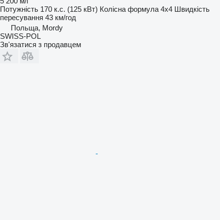
5 200 м/г
Потужність
170 к.с. (125 кВт)
Колісна формула
4x4
Швидкість
пересування
43 км/год
Польща, Mordy
SWISS-POL
Зв'язатися з продавцем