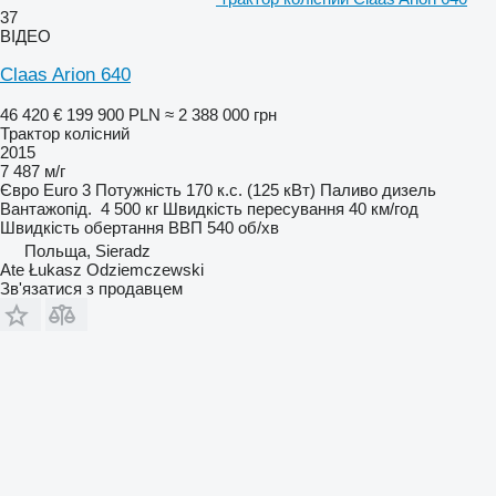
37
ВІДЕО
Claas Arion 640
46 420 €
199 900 PLN
≈ 2 388 000 грн
Трактор колісний
2015
7 487 м/г
Євро
Euro 3
Потужність
170 к.с. (125 кВт)
Паливо
дизель
Вантажопід.
4 500 кг
Швидкість пересування
40 км/год
Швидкість обертання ВВП
540 об/хв
Польща, Sieradz
Ate Łukasz Odziemczewski
Зв'язатися з продавцем