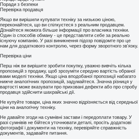
Поради з безпеки
Перевірка продавця
Якщо ви вирішили купувати техніку за низькою ціною,
переконайтеся, що ви спілкуєтеся з реальним продавцем.
Дізнайтеся якомога більше інформації про власника техніки.
Один із способів обману - це представляти себе за реально
існуючу компанію. У разі виникнення підозр повідомте про це
нам для додаткового контролю, через форму зворотного зв'язку.
Перевірка ціни
Перш ніж ви вирішите зробити покупку, уважно вивчіть кілька
пропозицій з продажу, щоб зрозуміти середню вартість обраної
вами моделі техніки. Якщо ціна вподобаної пропозиції набагато
нижче аналогічних пропозицій, задумайтеся. Значна різниця у
вартості може вказувати про приховані дефекти або про спробу
продавця здійснити шахрайські дії.
Не купуйте товари, ціна яких значно відрізняється від середньої
ціни на аналогічну техніку.
Не давайте згоди на сумнівні застави і передоплати товару. У
разі сумнівів не бійтеся уточнювати деталі, просіть додаткові
фотографії і документи на техніку, перевіряйте справжність
документів, задавайте питання.