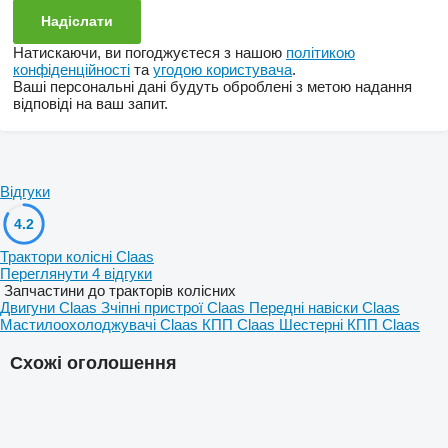
Натискаючи, ви погоджуєтеся з нашою
політикою
конфіденційності
та
угодою користувача
.
Ваші персональні дані будуть оброблені з метою надання
відповіді на ваш запит.
Відгуки
4.2
Трактори колісні Claas
Переглянути 4 відгуки
Запчастини до тракторів колісних
Двигуни Claas
Зчіпні пристрої Claas
Передні навіски Claas
Мастилоохолоджувачі Claas
КПП Claas
Шестерні КПП Claas
Схожі оголошення