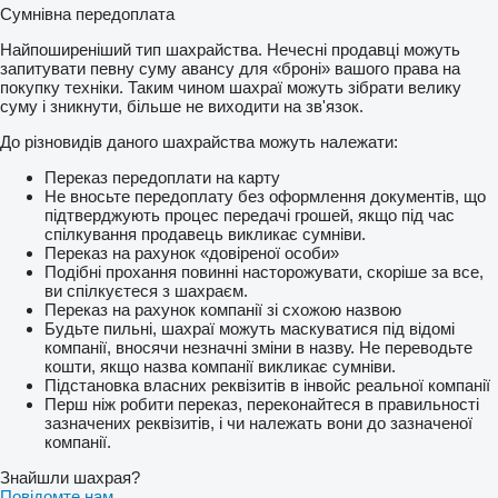
Сумнівна передоплата
Найпоширеніший тип шахрайства. Нечесні продавці можуть
запитувати певну суму авансу для «броні» вашого права на
покупку техніки. Таким чином шахраї можуть зібрати велику
суму і зникнути, більше не виходити на зв'язок.
До різновидів даного шахрайства можуть належати:
Переказ передоплати на карту
Не вносьте передоплату без оформлення документів, що
підтверджують процес передачі грошей, якщо під час
спілкування продавець викликає сумніви.
Переказ на рахунок «довіреної особи»
Подібні прохання повинні насторожувати, скоріше за все,
ви спілкуєтеся з шахраєм.
Переказ на рахунок компанії зі схожою назвою
Будьте пильні, шахраї можуть маскуватися під відомі
компанії, вносячи незначні зміни в назву. Не переводьте
кошти, якщо назва компанії викликає сумніви.
Підстановка власних реквізитів в інвойс реальної компанії
Перш ніж робити переказ, переконайтеся в правильності
зазначених реквізитів, і чи належать вони до зазначеної
компанії.
Знайшли шахрая?
Повідомте нам