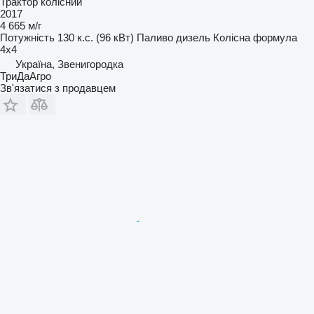
Трактор колісний
2017
4 665 м/г
Потужність
130 к.с. (96 кВт)
Паливо
дизель
Колісна формула
4x4
Україна, Звенигородка
ТриДаАгро
Зв'язатися з продавцем