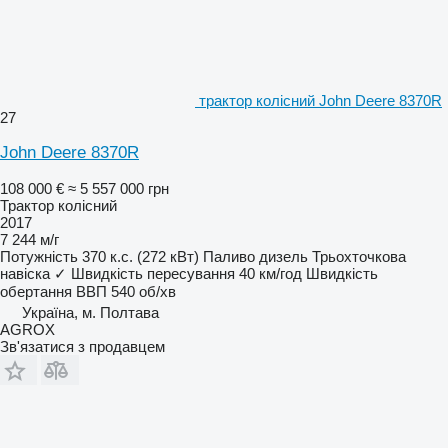
трактор колісний John Deere 8370R
27
John Deere 8370R
108 000 €
≈ 5 557 000 грн
Трактор колісний
2017
7 244 м/г
Потужність
370 к.с. (272 кВт)
Паливо
дизель
Трьохточкова
навіска
✓
Швидкість пересування
40 км/год
Швидкість
обертання ВВП
540 об/хв
Україна, м. Полтава
AGROX
Зв'язатися з продавцем