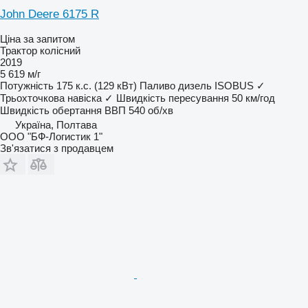
John Deere 6175 R
Ціна за запитом
Трактор колісний
2019
5 619 м/г
Потужність
175 к.с. (129 кВт)
Паливо
дизель
ISOBUS
✓
Трьохточкова навіска
✓
Швидкість пересування
50 км/год
Швидкість обертання ВВП
540 об/хв
Україна, Полтава
ООО "БФ-Логистик 1"
Зв'язатися з продавцем