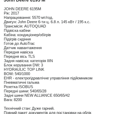
John Deere 6195 M
JOHN DEERE 6195М
Рік: 2017
Напрацювання: 5570 мт/год.
Двигун: John Deere 6-ти ц. 6.8 л. 145 кВт / 195 к.с.
Трансмісія: AUTOQUAD
Підвіска кабіни
Кабіна: кондиціонер/обігрів
Підігрів сидіння
Готов до AutoTrac
Датчик навантаження
Передня навіска
Передня вісь TLS
Задня навіска: категорія IIIN
Блок керування DW: 3
HYDRAULIC TOP LINK
ВОМ: 540/1000
EHR - електрогідравлічне управління підйомником
Пневматичні гальма
Розетка ISOBUS
Передні шини: 540/65/28
Задні шини NEW ALLIANCE 650/65/42
Вага: 8200
Технічний стан: Дуже гарний.
Повний пакет документів для постановки на облік