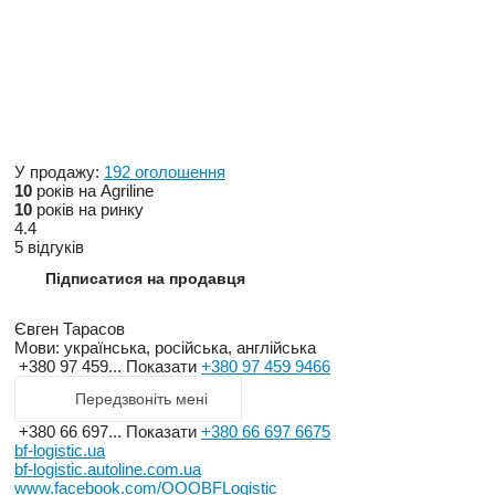
У продажу:
192 оголошення
10
років на Agriline
10
років на ринку
4.4
5 відгуків
Підписатися на продавця
Євген Тарасов
Мови:
українська, російська, англійська
+380 97 459...
Показати
+380 97 459 9466
Передзвоніть мені
+380 66 697...
Показати
+380 66 697 6675
bf-logistic.ua
bf-logistic.autoline.com.ua
www.facebook.com/OOOBFLogistic