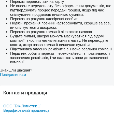
Переказ передоплати на карту
Не вносьте передоплату без оформлення документів, що
підтверджують процес передачі грошей, якщо під час
спілкування продавець викликає сумніви.
Переказ на рахунок «довіреної особи»
Подібні прохання повинні насторожувати, скоріше за все,
ви спілкуєтеся з шахраєм.
Переказ на рахунок компанії зі схожою назвою
Будьте пильні, шахраї можуть маскуватися під відомі
компанії, вносячи незначні зміни в назву. Не переводьте
кошти, якщо назва компанії викликає сумніви.
Підстановка власних реквізитів в інвойс реальної компанії
Перш ніж робити переказ, переконайтеся в правильності
зазначених реквізитів, і чи належать вони до зазначеної
компанії.
Знайшли шахрая?
Повідомте нам
Контакти продавця
ООО "БФ-Логистик 1"
Верифікований продавець