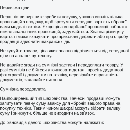
Перевірка ціни
Перш ніж ви вирішите зробити покупку, уважно вивчіть кілька
пропозицій з продажу, щоб зрозуміти середню вартість обраної
вами моделі техніки. Якщо ціна вподобаної пропозиції набагато
нижче аналогічних пропозицій, задумайтеся. Значна різниця у
вартості може вказувати про приховані дефекти або про спробу
продавця здійснити шахрайські дії.
Не купуйте товари, ціна яких значно відрізняється від середньої
ціни на аналогічну техніку.
Не давайте згоди на сумнівні застави і передоплати товару. У
разі сумнівів не бійтеся уточнювати деталі, просіть додаткові
фотографії і документи на техніку, перевіряйте справжність
документів, задавайте питання.
Сумнівна передоплата
Найпоширеніший тип шахрайства. Нечесні продавці можуть
запитувати певну суму авансу для «броні» вашого права на
покупку техніки. Таким чином шахраї можуть зібрати велику
суму і зникнути, більше не виходити на зв'язок.
До різновидів даного шахрайства можуть належати: