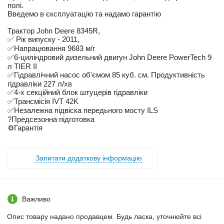
полі.
Введемо в єксплуатацію та надамо гарантію
Трактор John Deere 8345R,
✅ Рік випуску - 2011,
✅Напрацювання 9683 м/г
✅6-циліндровий дизельний двигун John Deere PowerTech 9
л TIER II
✅Гідравлічний насос об'ємом 85 куб. см. Продуктивність
гідравліки 227 л/хв
✅4-х секційний блок штуцерів гідравліки
✅Трансмісія IVT 42K
✅Незалежна підвіска передьного мосту ILS
?️Предсезонна підготовка
⚙️Гарантія
Запитати додаткову інформацію
Важливо
Опис товару надано продавцем. Будь ласка, уточнюйте всі