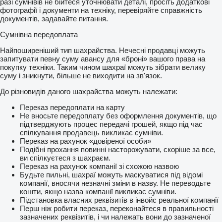
разі сумнівів не бійтеся уточнювати деталі, просіть додаткові
фотографії і документи на техніку, перевіряйте справжність
документів, задавайте питання.
Сумнівна передоплата
Найпоширеніший тип шахрайства. Нечесні продавці можуть
запитувати певну суму авансу для «броні» вашого права на
покупку техніки. Таким чином шахраї можуть зібрати велику
суму і зникнути, більше не виходити на зв'язок.
До різновидів даного шахрайства можуть належати:
Переказ передоплати на карту
Не вносьте передоплату без оформлення документів, що
підтверджують процес передачі грошей, якщо під час
спілкування продавець викликає сумніви.
Переказ на рахунок «довіреної особи»
Подібні прохання повинні насторожувати, скоріше за все,
ви спілкуєтеся з шахраєм.
Переказ на рахунок компанії зі схожою назвою
Будьте пильні, шахраї можуть маскуватися під відомі
компанії, вносячи незначні зміни в назву. Не переводьте
кошти, якщо назва компанії викликає сумніви.
Підстановка власних реквізитів в інвойс реальної компанії
Перш ніж робити переказ, переконайтеся в правильності
зазначених реквізитів, і чи належать вони до зазначеної