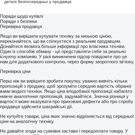
деталі безпосередньо у продавця.
Поради щодо купівлі
Поради з безпеки
Перевірка продавця
Якщо ви вирішили купувати техніку за низькою ціною,
переконайтеся, що ви спілкуєтеся з реальним продавцем.
Дізнайтеся якомога більше інформації про власника техніки.
Один із способів обману - це представляти себе за реально
існуючу компанію. У разі виникнення підозр повідомте про це
нам для додаткового контролю, через форму зворотного зв'язку.
Перевірка ціни
Перш ніж ви вирішите зробити покупку, уважно вивчіть кілька
пропозицій з продажу, щоб зрозуміти середню вартість обраної
вами моделі техніки. Якщо ціна вподобаної пропозиції набагато
нижче аналогічних пропозицій, задумайтеся. Значна різниця у
вартості може вказувати про приховані дефекти або про спробу
продавця здійснити шахрайські дії.
Не купуйте товари, ціна яких значно відрізняється від середньої
ціни на аналогічну техніку.
Не давайте згоди на сумнівні застави і передоплати товару. У