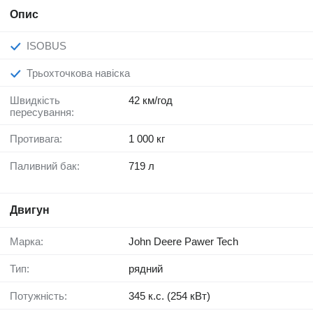
Опис
ISOBUS
Трьохточкова навіска
Швидкість
42 км/год
пересування:
Противага:
1 000 кг
Паливний бак:
719 л
Двигун
Марка:
John Deere Pawer Tech
Тип:
рядний
Потужність:
345 к.с. (254 кВт)