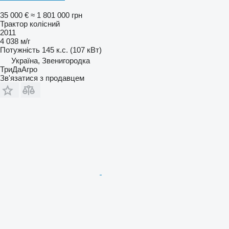
35 000 €
≈ 1 801 000 грн
Трактор колісний
2011
4 038 м/г
Потужність
145 к.с. (107 кВт)
Україна, Звенигородка
ТриДаАгро
Зв'язатися з продавцем