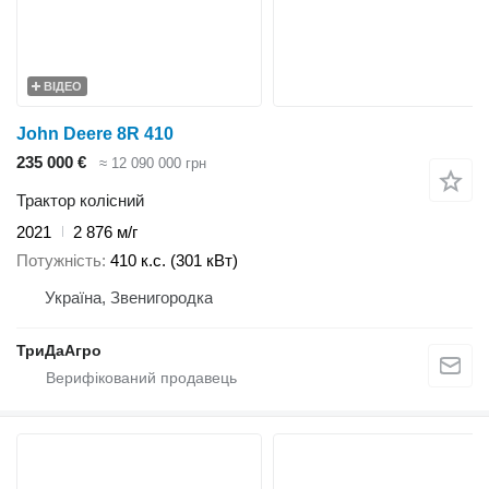
ВІДЕО
John Deere 8R 410
235 000 €
≈ 12 090 000 грн
Трактор колісний
2021
2 876 м/г
Потужність
410 к.с. (301 кВт)
Україна, Звенигородка
ТриДаАгро