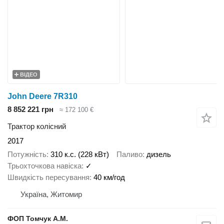
ВІДЕО
John Deere 7R310
8 852 221 грн
≈ 172 100 €
Трактор колісний
2017
Потужність
310 к.с. (228 кВт)
Паливо
дизель
Трьохточкова навіска
✓
Швидкість пересування
40 км/год
Україна, Житомир
ФОП Томчук А.М.