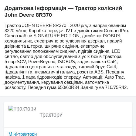
Додаткова інформація — Трактор колісний
John Deere 8R370
Трактор JOHN DEERE 8R370 , 2020 р/в, з напрацюванням
3220 м/год. Коробка передач IVT з джойстиком ComandPro.
Салон кабіни SIGNATURE EDITION, джойстик ISOBUS,
холодильник, електричне регулювання дзеркал, правий
двірник та шторка, шкіряне сидіння, електричне
регулювання положенням сидіння, підігрів сидіння, LED
світло, світло для обслуговування з усіх боків трактора.
5 пар SCV, PoverBeyond, ISOBUS, задня навіска Cat4,
гідравлічна центральна тяга ззаду, тяговий брус Cat4,
гідравлічні та пневматичні гальма, розетка ABS. Передня
навіска, 1 пара гідровиходів спереду. Активації: Auto Trac,
документування, керування секціями, автоматика
розвороту. Передня гума 650/60R34 Задня гума 710/75R42.
Трактори
Міні-трактори