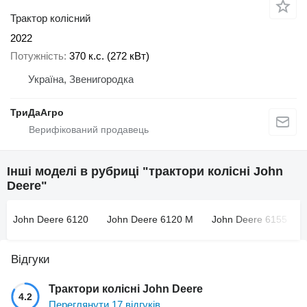
Трактор колісний
2022
Потужність
370 к.с. (272 кВт)
Україна, Звенигородка
ТриДаАгро
Інші моделі в рубриці "трактори колісні John
Deere"
John Deere 6120
John Deere 6120 M
John Deere 6155
Відгуки
Трактори колісні John Deere
4.2
Переглянути 17 відгуків