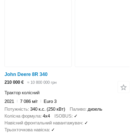
John Deere 8R 340
210 000 €
≈ 10 800 000 грн
Трактор колісний
2021
7 086 м/г
Euro 3
Потужність
340 к.с. (250 кВт)
Паливо
дизель
Колісна формула
4x4
ISOBUS
✓
Навісний фронтальний навантажувач
✓
Трьохточкова навіска
✓