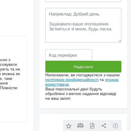
сно з
осовувати
сують та не
м можна як
Натискаючи, ви погоджуєтеся з нашою
а, таке
політикою конфіденційності
та
угодою
ання
користувача
.
 Повністю
Ваші персональні дані будуть
оброблені з метою надання відповіді
на ваш запит.