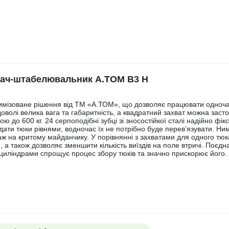
рач-штабелювальник A.TOM B3 H
птимізоване рішення від ТМ «А.ТОМ», що дозволяє працювати одноча
оволі велика вага та габаритність, а квадратний захват можна заст
 до 600 кг. 24 серпоподібні зубці зі зносостійкої сталі надійно фік
ати тюки рівнями, водночас їх не потрібно буде перев’язувати. Ни
аж на критому майданчику. У порівнянні з захватами для одного тюк
 а також дозволяє зменшити кількість виїздів на поле втричі. Поєдн
оциліндрами спрощує процес збору тюків та значно прискорює його.