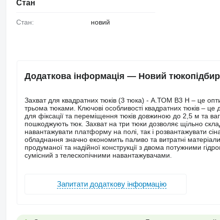
Стан
Стан:
новий
Додаткова інформація — Новий тюкопідби
Захват для квадратних тюків (3 тюка) - А.ТОМ B3 H – це о
трьома тюками. Ключові особливості квадратних тюків – це д
для фіксації та переміщення тюків довжиною до 2,5 м та вагою
пошкоджують тюк. Захват на три тюки дозволяє щільно склад
навантажувати платформу на полі, так і розвантажувати сін
обладнання значно економить паливо та витратні матеріали,
продуманої та надійної конструкції з двома потужними гідр
сумісний з телескопічними навантажувачами.
Запитати додаткову інформацію