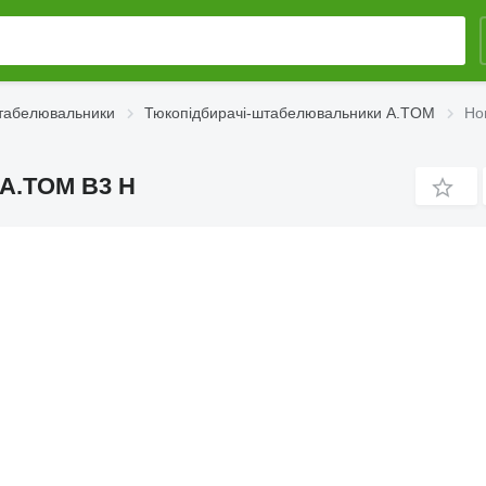
штабелювальники
Тюкопідбирачі-штабелювальники A.TOM
Но
A.TOM B3 H