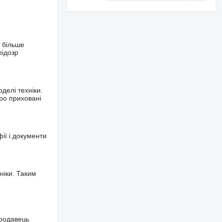
 більше
підозр
делі техніки.
ро приховані
фії і документи
ніки. Таким
продавець