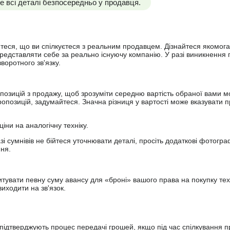
 всі деталі безпосередньо у продавця.
йтеся, що ви спілкуєтеся з реальним продавцем. Дізнайтеся якомога
представляти себе за реально існуючу компанію. У разі виникнення 
оротного зв'язку.
опозицій з продажу, щоб зрозуміти середню вартість обраної вами мо
опозицій, задумайтеся. Значна різниця у вартості може вказувати п
ціни на аналогічну техніку.
зі сумнівів не бійтеся уточнювати деталі, просіть додаткові фотогра
ння.
увати певну суму авансу для «броні» вашого права на покупку тех
иходити на зв'язок.
підтверджують процес передачі грошей, якщо під час спілкування 