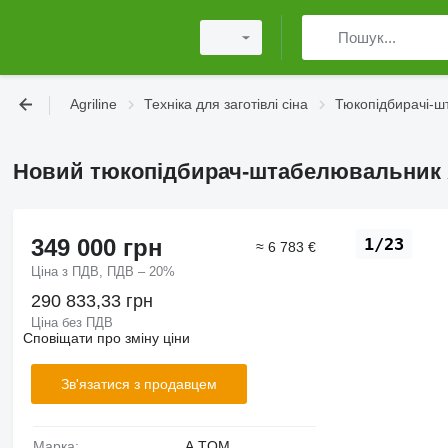
Agriline
Техніка для заготівлі сіна
Тюкопідбирачі-
Новий тюкопідбирач-штабелювальник 
349 000 грн
1/23
≈ 6 783 €
Ціна з ПДВ, ПДВ – 20%
290 833,33 грн
Ціна без ПДВ
Сповіщати про зміну ціни
Зв'язатися з продавцем
Марка:
A.TOM