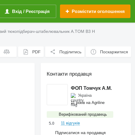
Вхід / Реєстрація
Розмістити оголошення
вий тюкопідбирач-штабелювальник A.TOM B3 H
PDF
Поділитись
Поскаржитися
Контакти продавця
ФОП Томчук А.М.
Україна
11 років на Agriline
Верифікований продавець
11 відгуків
5.0
Підписатися на продавця