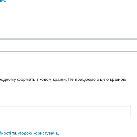
View
ародному форматі, з кодом країни.
Не працюємо з цією країною
йності
та
угодою користувача
.