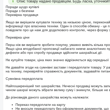
Опис товару надано продавцем. Будь ласка, уточнюйте
Поради щодо купівлі
Поради з безпеки
Перевірка продавця
Якщо ви вирішили купувати техніку за низькою ціною, перекона
інформації про власника техніки. Один із способів обману - це 
повідомте про це нам для додаткового контролю, через форму зв
Перевірка ціни
Перш ніж ви вирішите зробити покупку, уважно вивчіть кілька пр
Якщо ціна вподобаної пропозиції набагато нижче аналогічних пр
дефекти або про спробу продавця здійснити шахрайські дії.
Не купуйте товари, ціна яких значно відрізняється від середньої 
Не давайте згоди на сумнівні застави і передоплати товару. У ра
на техніку, перевіряйте справжність документів, задавайте пита
Сумнівна передоплата
Найпоширеніший тип шахрайства. Нечесні продавці можуть запит
чином шахраї можуть зібрати велику суму і зникнути, більше не в
До різновидів даного шахрайства можуть належати:
Переказ передоплати на карту
Не вносьте передоплату без оформлення документів, що 