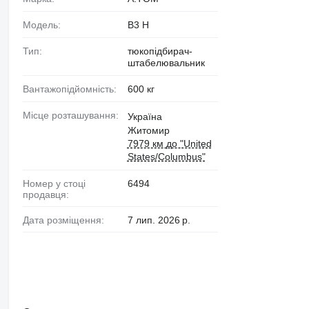
Модель:
B3 H
Тип:
тюкопідбирач-
штабелювальник
Вантажопідйомність:
600 кг
Місце розташування:
Україна
Житомир
7979 км до "United
States/Columbus"
Номер у стоці
6494
продавця:
Дата розміщення:
7 лип. 2026 р.