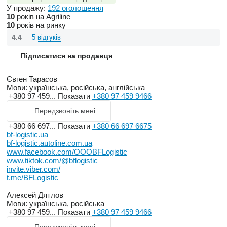
У продажу:
192 оголошення
10
років на Agriline
10
років на ринку
4.4
5 відгуків
Підписатися на продавця
Євген Тарасов
Мови:
українська, російська, англійська
+380 97 459...
Показати
+380 97 459 9466
Передзвоніть мені
+380 66 697...
Показати
+380 66 697 6675
bf-logistic.ua
bf-logistic.autoline.com.ua
www.facebook.com/OOOBFLogistic
www.tiktok.com/@bflogistic
invite.viber.com/
t.me/BFLogistic
Алексей Дятлов
Мови:
українська, російська
+380 97 459...
Показати
+380 97 459 9466