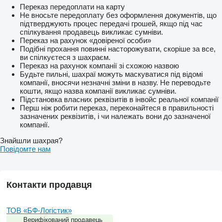
Переказ передоплати на карту
Не вносьте передоплату без оформлення документів, що
підтверджують процес передачі грошей, якщо під час
спілкування продавець викликає сумніви.
Переказ на рахунок «довіреної особи»
Подібні прохання повинні насторожувати, скоріше за все,
ви спілкуєтеся з шахраєм.
Переказ на рахунок компанії зі схожою назвою
Будьте пильні, шахраї можуть маскуватися під відомі
компанії, вносячи незначні зміни в назву. Не переводьте
кошти, якщо назва компанії викликає сумніви.
Підстановка власних реквізитів в інвойс реальної компанії
Перш ніж робити переказ, переконайтеся в правильності
зазначених реквізитів, і чи належать вони до зазначеної
компанії.
Знайшли шахрая?
Повідомте нам
Контакти продавця
ТОВ «БФ-Логістик»
Верифікований продавець