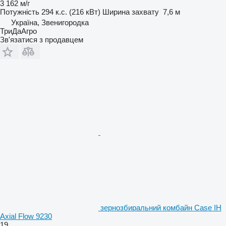
3 162 м/г
Потужність
294 к.с. (216 кВт)
Ширина захвату
7,6 м
Україна, Звенигородка
ТриДаАгро
Зв'язатися з продавцем
зернозбиральний комбайн Case IH
Axial Flow 9230
19