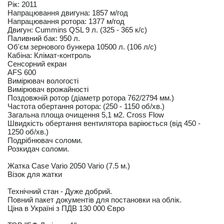
Рік: 2011
Напрацювання двигуна: 1857 м/год
Напрацювання ротора: 1377 м/год
Двигун: Cummins QSL 9 л. (325 - 365 к/с)
Паливний бак: 950 л.
Об'єм зернового бункера 10500 л. (106 л/с)
Кабіна: Клімат-контроль
Сенсорний екран
AFS 600
Вимірювач вологості
Вимірювач врожайності
Поздовжній ротор (діаметр ротора 762/2794 мм.)
Частота обертання ротора: (250 - 1150 об/хв.)
Загальна площа очищення 5,1 м2. Cross Flow
Швидкість обертання вентилятора варіюється (від 450 -
1250 об/хв.)
Подрібнювач соломи.
Розкидач соломи.
Жатка Case Vario 2050 Vario (7.5 м.)
Візок для жатки
Технічний стан - Дуже добрий.
Повний пакет документів для постановки на облік.
Ціна в Україні з ПДВ 130 000 Євро