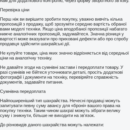
нам для додаткового контролю, через форму зворотного зв'язку.
Перевірка ціни
Перш ніж ви вирішите зробити покупку, уважно вивчіть кілька
пропозицій з продажу, щоб зрозуміти середню вартість обраної
вами моделі техніки. Якщо ціна вподобаної пропозиції набагато
нижче аналогічних пропозицій, задумайтеся. Значна різниця у
вартості може вказувати про приховані дефекти або про спробу
продавця здійснити шахрайські дії.
Не купуйте товари, ціна яких значно відрізняється від середньої
ціни на аналогічну техніку.
Не давайте згоди на сумнівні застави і передоплати товару. У
разі сумнівів не бійтеся уточнювати деталі, просіть додаткові
фотографії і документи на техніку, перевіряйте справжність
документів, задавайте питання.
Сумнівна передоплата
Найпоширеніший тип шахрайства. Нечесні продавці можуть
запитувати певну суму авансу для «броні» вашого права на
покупку техніки. Таким чином шахраї можуть зібрати велику
суму і зникнути, більше не виходити на зв'язок.
До різновидів даного шахрайства можуть належати: