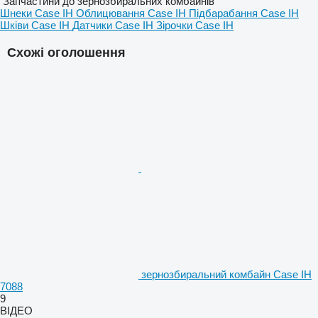
Запчастини до зернозбиральних комбайнів
Шнеки Case IH
Облицювання Case IH
Підбарабання Case IH
Шківи Case IH
Датчики Case IH
Зірочки Case IH
Схожі оголошення
зернозбиральний комбайн Case IH
7088
9
ВІДЕО