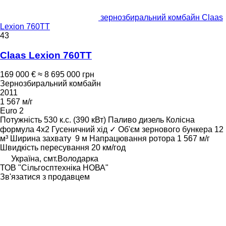
зернозбиральний комбайн Claas
Lexion 760TT
43
Claas Lexion 760TT
169 000 €
≈ 8 695 000 грн
Зернозбиральний комбайн
2011
1 567 м/г
Euro 2
Потужність
530 к.с. (390 кВт)
Паливо
дизель
Колісна
формула
4x2
Гусеничний хід
✓
Об'єм зернового бункера
12
м³
Ширина захвату
9 м
Напрацювання ротора
1 567 м/г
Швидкість пересування
20 км/год
Україна, смт.Володарка
ТОВ "Сiльгосптехнiка НОВА"
Зв'язатися з продавцем