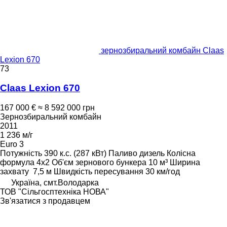
зернозбиральний комбайн Claas
Lexion 670
73
Claas Lexion 670
167 000 €
≈ 8 592 000 грн
Зернозбиральний комбайн
2011
1 236 м/г
Euro 3
Потужність
390 к.с. (287 кВт)
Паливо
дизель
Колісна
формула
4x2
Об'єм зернового бункера
10 м³
Ширина
захвату
7,5 м
Швидкість пересування
30 км/год
Україна, смт.Володарка
ТОВ "Сiльгосптехнiка НОВА"
Зв'язатися з продавцем