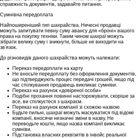
справжність документів, задавайте питання.
Сумнівна передоплата
Найпоширеніший тип шахрайства. Нечесні продавці
можуть запитувати певну суму авансу для «броні» вашого
права на покупку техніки. Таким чином шахраї можуть
зібрати велику суму і зникнути, більше не виходити на
зв'язок.
До різновидів даного шахрайства можуть належати:
Переказ передоплати на карту
Не вносьте передоплату без оформлення документів,
що підтверджують процес передачі грошей, якщо під
час спілкування продавець викликає сумніви.
Переказ на рахунок «довіреної особи»
Подібні прохання повинні насторожувати, скоріше за
все, ви спілкуєтеся з шахраєм.
Переказ на рахунок компанії зі схожою назвою
Будьте пильні, шахраї можуть маскуватися під відомі
компанії, вносячи незначні зміни в назву. Не
переводьте кошти, якщо назва компанії викликає
сумніви.
Підстановка власних реквізитів в інвойс реальної