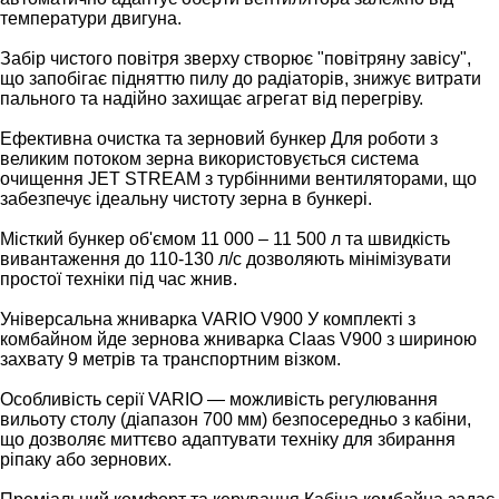
температури двигуна.
Забір чистого повітря зверху створює "повітряну завісу",
що запобігає підняттю пилу до радіаторів, знижує витрати
пального та надійно захищає агрегат від перегріву.
Ефективна очистка та зерновий бункер Для роботи з
великим потоком зерна використовується система
очищення JET STREAM з турбінними вентиляторами, що
забезпечує ідеальну чистоту зерна в бункері.
Місткий бункер об'ємом 11 000 – 11 500 л та швидкість
вивантаження до 110-130 л/с дозволяють мінімізувати
простої техніки під час жнив.
Універсальна жниварка VARIO V900 У комплекті з
комбайном йде зернова жниварка Claas V900 з шириною
захвату 9 метрів та транспортним візком.
Особливість серії VARIO — можливість регулювання
вильоту столу (діапазон 700 мм) безпосередньо з кабіни,
що дозволяє миттєво адаптувати техніку для збирання
ріпаку або зернових.