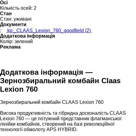
Осі
Кількість осей:
2
Стан
Стан:
уживані
Документи
:
kp._CLAAS_Lexion_760_goodfield (2)
Додаткова інформація
Колір:
зелений
Реклама
Додаткова інформація —
Зернозбиральний комбайн Claas
Lexion 760
Зернозбиральний комбайн CLAAS Lexion 760
Висока продуктивність та гібридна досконалість CLAAS
Lexion 760 — це потужний представник флагманської
лінійки комбайнів, створений на базі революційної
технології обмолоту APS HYBRID.