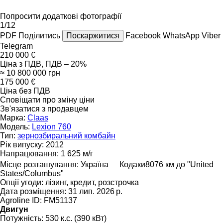
Попросити додаткові фотографії
1/12
PDF
Поділитись
Поскаржитися
Facebook
WhatsApp
Viber
Telegram
210 000 €
Ціна з ПДВ, ПДВ – 20%
≈ 10 800 000 грн
175 000 €
Ціна без ПДВ
Сповіщати про зміну ціни
Зв'язатися з продавцем
Марка:
Claas
Модель:
Lexion 760
Тип:
зернозбиральний комбайн
Рік випуску:
2012
Напрацювання:
1 625 м/г
Місце розташування:
Україна
Кодаки
8076 км до "United
States/Columbus"
Опції угоди:
лізинг, кредит, розстрочка
Дата розміщення:
31 лип. 2026 р.
Agroline ID:
FM51137
Двигун
Потужність:
530 к.с. (390 кВт)