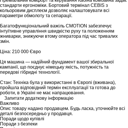
Преміальний комфорт та керування Кабіна комбайна задає
стандарти ергономіки. Бортовий термінал CEBIS з
кольоровим дисплеєм дозволяє налаштовувати всі
параметри обмолоту та сепарації.
Багатофункціональний важіль CMOTION забезпечує
інтуїтивне управління швидкістю руху та положенням
жниварки, знижуючи втому оператора під час тривалих
змін.
Ціна: 210 000 Євро
Ця машина — надійний фундамент вашої збиральної
кампанії, що поєднує німецьку якість, потужність та
передові гібридні технології.
Стан: Техніка була у використанні в Європі (вживана),
пройшла відповідний термін експлуатації та готова до
роботи, в Україні не має напрацювання.
Запитати додаткову інформацію
Важливо
Опис товару надано продавцем. Будь ласка, уточнюйте всі
деталі безпосередньо у продавця.
Поради щодо купівлі
Поради з безпеки