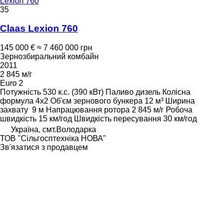
Lexion 760
35
Claas Lexion 760
145 000 €
≈ 7 460 000 грн
Зернозбиральний комбайн
2011
2 845 м/г
Euro 2
Потужність
530 к.с. (390 кВт)
Паливо
дизель
Колісна
формула
4x2
Об'єм зернового бункера
12 м³
Ширина
захвату
9 м
Напрацювання ротора
2 845 м/г
Робоча
швидкість
15 км/год
Швидкість пересування
30 км/год
Україна, смт.Володарка
ТОВ "Сiльгосптехнiка НОВА"
Зв'язатися з продавцем