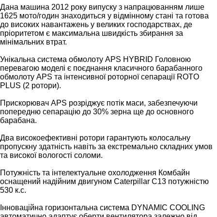
Дана машина 2012 року випуску з напрацюванням лише
1625 мото/годин знаходиться у відмінному стані та готова
до високих навантажень у великих господарствах, де
пріоритетом є максимальна швидкість збирання за
мінімальних втрат.
Унікальна система обмолоту APS HYBRID Головною
перевагою моделі є поєднання класичного барабанного
обмолоту APS та інтенсивної роторної сепарації ROTO
PLUS (2 ротори).
Прискорювач APS розріджує потік маси, забезпечуючи
попередню сепарацію до 30% зерна ще до основного
барабана.
Два високоефективні ротори гарантують колосальну
пропускну здатність навіть за екстремально складних умов
та високої вологості соломи.
Потужність та інтелектуальне охолодження Комбайн
оснащений надійним двигуном Caterpillar C13 потужністю
530 к.с.
Інноваційна горизонтальна система DYNAMIC COOLING
автоматично адаптує оберти вентилятора залежно від