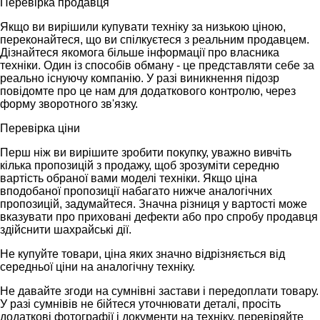
Перевірка продавця
Якщо ви вирішили купувати техніку за низькою ціною,
переконайтеся, що ви спілкуєтеся з реальним продавцем.
Дізнайтеся якомога більше інформації про власника
техніки. Один із способів обману - це представляти себе за
реально існуючу компанію. У разі виникнення підозр
повідомте про це нам для додаткового контролю, через
форму зворотного зв'язку.
Перевірка ціни
Перш ніж ви вирішите зробити покупку, уважно вивчіть
кілька пропозицій з продажу, щоб зрозуміти середню
вартість обраної вами моделі техніки. Якщо ціна
вподобаної пропозиції набагато нижче аналогічних
пропозицій, задумайтеся. Значна різниця у вартості може
вказувати про приховані дефекти або про спробу продавця
здійснити шахрайські дії.
Не купуйте товари, ціна яких значно відрізняється від
середньої ціни на аналогічну техніку.
Не давайте згоди на сумнівні застави і передоплати товару.
У разі сумнівів не бійтеся уточнювати деталі, просіть
додаткові фотографії і документи на техніку, перевіряйте