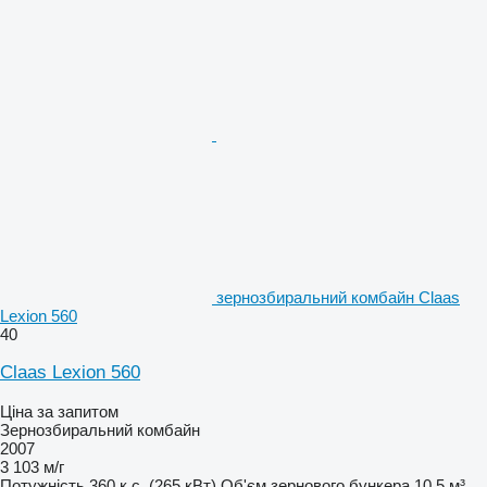
зернозбиральний комбайн Claas
Lexion 560
40
Claas Lexion 560
Ціна за запитом
Зернозбиральний комбайн
2007
3 103 м/г
Потужність
360 к.с. (265 кВт)
Об'єм зернового бункера
10,5 м³