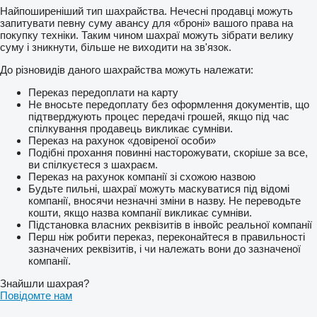
Найпоширеніший тип шахрайства. Нечесні продавці можуть
запитувати певну суму авансу для «броні» вашого права на
покупку техніки. Таким чином шахраї можуть зібрати велику
суму і зникнути, більше не виходити на зв'язок.
До різновидів даного шахрайства можуть належати:
Переказ передоплати на карту
Не вносьте передоплату без оформлення документів, що
підтверджують процес передачі грошей, якщо під час
спілкування продавець викликає сумніви.
Переказ на рахунок «довіреної особи»
Подібні прохання повинні насторожувати, скоріше за все,
ви спілкуєтеся з шахраєм.
Переказ на рахунок компанії зі схожою назвою
Будьте пильні, шахраї можуть маскуватися під відомі
компанії, вносячи незначні зміни в назву. Не переводьте
кошти, якщо назва компанії викликає сумніви.
Підстановка власних реквізитів в інвойс реальної компанії
Перш ніж робити переказ, переконайтеся в правильності
зазначених реквізитів, і чи належать вони до зазначеної
компанії.
Знайшли шахрая?
Повідомте нам