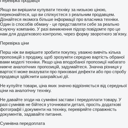
Перевірка продавця
Якщо ви вирішили купувати техніку за низькою ціною,
переконайтеся, що ви спілкуєтеся з реальним продавцем.
Дізнайтеся якомога більше інформації про власника техніки.
Один із способів обману - це представляти себе за реально
існуючу компанію. У разі виникнення підозр повідомте про це
нам для додаткового контролю, через форму зворотного зв'язку.
Перевірка ціни
Перш ніж ви вирішите зробити покупку, уважно вивчіть кілька
пропозицій з продажу, щоб зрозуміти середню вартість обраної
вами моделі техніки. Якщо ціна вподобаної пропозиції набагато
нижче аналогічних пропозицій, задумайтеся. Значна різниця у
вартості може вказувати про приховані дефекти або про спробу
продавця здійснити шахрайські дії.
Не купуйте товари, ціна яких значно відрізняється від середньої
ціни на аналогічну техніку.
Не давайте згоди на сумнівні застави і передоплати товару. У
разі сумнівів не бійтеся уточнювати деталі, просіть додаткові
фотографії і документи на техніку, перевіряйте справжність
документів, задавайте питання.
Сумнівна передоплата