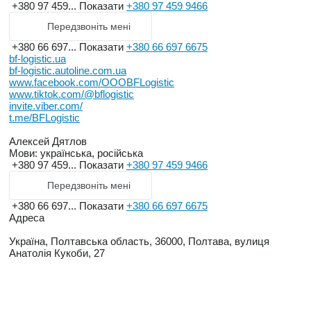
+380 97 459...
Показати
+380 97 459 9466
Передзвоніть мені
+380 66 697...
Показати
+380 66 697 6675
bf-logistic.ua
bf-logistic.autoline.com.ua
www.facebook.com/OOOBFLogistic
www.tiktok.com/@bflogistic
invite.viber.com/
t.me/BFLogistic
Алексей Дятлов
Мови:
українська, російська
+380 97 459...
Показати
+380 97 459 9466
Передзвоніть мені
+380 66 697...
Показати
+380 66 697 6675
Адреса
Україна, Полтавська область, 36000, Полтава, вулиця
Анатолія Кукоби, 27