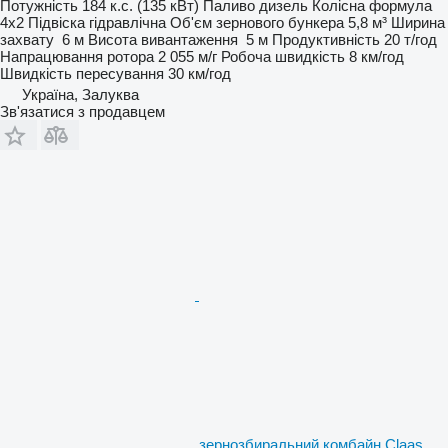
Потужність
184 к.с. (135 кВт)
Паливо
дизель
Колісна формула
4x2
Підвіска
гідравлічна
Об'єм зернового бункера
5,8 м³
Ширина
захвату
6 м
Висота вивантаження
5 м
Продуктивність
20 т/год
Напрацювання ротора
2 055 м/г
Робоча швидкість
8 км/год
Швидкість пересування
30 км/год
Україна, Залуква
Зв'язатися з продавцем
зернозбиральний комбайн Claas