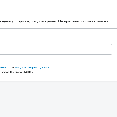
ародному форматі, з кодом країни.
Не працюємо з цією країною
йності
та
угодою користувача
.
овіді на ваш запит.