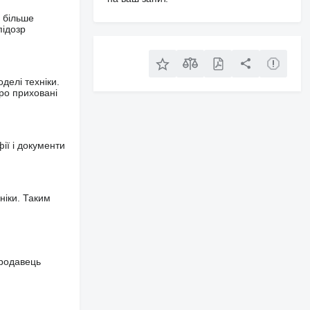
 більше
підозр
делі техніки.
ро приховані
фії і документи
ніки. Таким
продавець