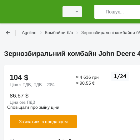
Agriline
Комбайни б/в
Зернозбиральні комбайни б/
Зернозбиральний комбайн John Deere 
104 $
1/24
≈ 4 636 грн
≈ 90,55 €
Ціна з ПДВ, ПДВ – 20%
86,67 $
Ціна без ПДВ
Сповіщати про зміну ціни
Зв'язатися з продавцем