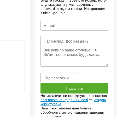
Будьте ласкаві, перевірте номер: його
слід вказувати у міжнародному
форматі, з кодом країни.
Не працюємо
з цією країною
Натискаючи, ви погоджуєтеся з нашою
політикою конфіденційності
та
угодою
користувача
.
Ваші персональні дані будуть
оброблені з метою надання відповіді
на ваш запит.