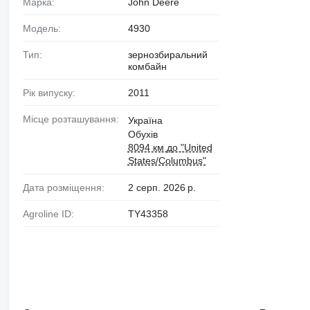
Марка:
John Deere
Модель:
4930
Тип:
зернозбиральний
комбайн
Рік випуску:
2011
Місце розташування:
Україна
Обухів
8094 км до "United
States/Columbus"
Дата розміщення:
2 серп. 2026 р.
Agroline ID:
TY43358