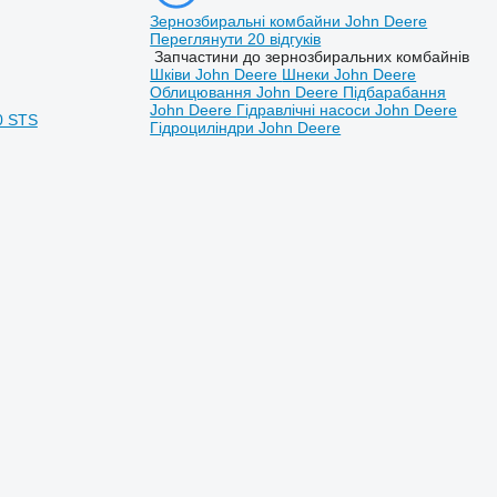
Зернозбиральні комбайни John Deere
Переглянути 20 відгуків
Запчастини до зернозбиральних комбайнів
Шківи John Deere
Шнеки John Deere
Облицювання John Deere
Підбарабання
John Deere
Гідравлічні насоси John Deere
0 STS
Гідроциліндри John Deere