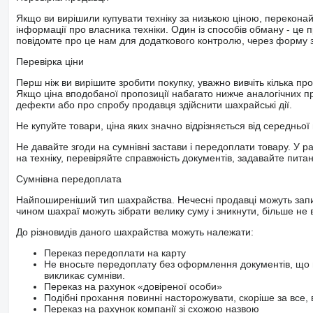
Якщо ви вирішили купувати техніку за низькою ціною, перекона
інформації про власника техніки. Один із способів обману - це 
повідомте про це нам для додаткового контролю, через форму зв
Перевірка ціни
Перш ніж ви вирішите зробити покупку, уважно вивчіть кілька пр
Якщо ціна вподобаної пропозиції набагато нижче аналогічних пр
дефекти або про спробу продавця здійснити шахрайські дії.
Не купуйте товари, ціна яких значно відрізняється від середньої 
Не давайте згоди на сумнівні застави і передоплати товару. У ра
на техніку, перевіряйте справжність документів, задавайте пита
Сумнівна передоплата
Найпоширеніший тип шахрайства. Нечесні продавці можуть запит
чином шахраї можуть зібрати велику суму і зникнути, більше не в
До різновидів даного шахрайства можуть належати:
Переказ передоплати на карту
Не вносьте передоплату без оформлення документів, що 
викликає сумніви.
Переказ на рахунок «довіреної особи»
Подібні прохання повинні насторожувати, скоріше за все, 
Переказ на рахунок компанії зі схожою назвою