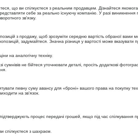
йтеся, що ви спілкуєтеся з реальним продавцем. Дізнайтеся якомога
представляти себе за реально існуючу компанію. У разі виникнення 
оротного зв'язку.
опозицій з продажу, щоб зрозуміти середню вартість обраної вами мо
опозицій, задумайтеся. Значна різниця у вартості може вказувати п
ціни на аналогічну техніку.
зі сумнівів не бійтеся уточнювати деталі, просіть додаткові фотогра
ння.
увати певну суму авансу для «броні» вашого права на покупку тех
иходити на зв'язок.
підтверджують процес передачі грошей, якщо під час спілкування 
ви спілкуєтеся з шахраєм.