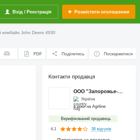
Вхід / Реєстрація
Розмістити оголошення
 комбайн John Deere 4930
PDF
Поділитись
Поскаржитися
Контакти продавця
ООО "Запорожье-Агротехника"
Україна
4 роки на Agriline
Верифікований продавець
38 відгуків
4.1
Підписатися на продавця