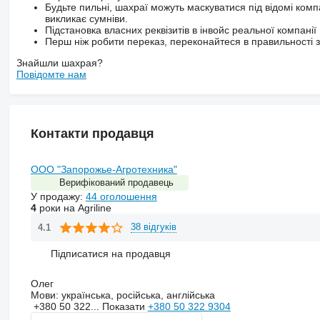
Будьте пильні, шахраї можуть маскуватися під відомі комп
викликає сумніви.
Підстановка власних реквізитів в інвойс реальної компанії
Перш ніж робити переказ, переконайтеся в правильності за
Знайшли шахрая?
Повідомте нам
Контакти продавця
ООО "Запорожье-Агротехника"
Верифікований продавець
У продажу:
44 оголошення
4
роки на Agriline
38 відгуків
4.1
Підписатися на продавця
Олег
Мови:
українська, російська, англійська
+380 50 322...
Показати
+380 50 322 9304