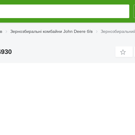
в
Зернозбиральні комбайни John Deere б/в
Зернозбиральний
4930