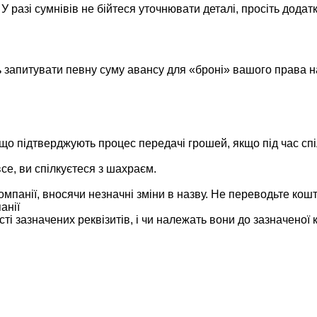
У разі сумнівів не бійтеся уточнювати деталі, просіть додатк
апитувати певну суму авансу для «броні» вашого права на 
що підтверджують процес передачі грошей, якщо під час сп
се, ви спілкуєтеся з шахраєм.
омпанії, вносячи незначні зміни в назву. Не переводьте кош
анії
 зазначених реквізитів, і чи належать вони до зазначеної к