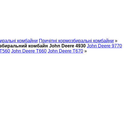
иральні комбайни
Причіпні кормозбиральні комбайни
»
збиральний комбайн John Deere 4930
John Deere 9770
 T560
John Deere T660
John Deere T670
»