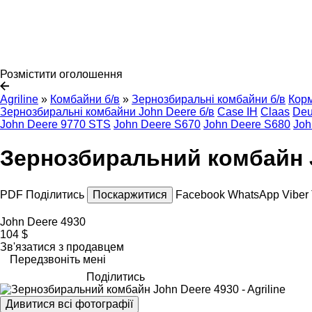
Розмістити оголошення
Agriline
»
Комбайни б/в
»
Зернозбиральні комбайни б/в
Кор
Зернозбиральні комбайни John Deere б/в
Case IH
Claas
Deu
John Deere 9770 STS
John Deere S670
John Deere S680
Joh
Зернозбиральний комбайн 
PDF
Поділитись
Поскаржитися
Facebook
WhatsApp
Viber
John Deere 4930
104 $
Зв'язатися з продавцем
Передзвоніть мені
Поділитись
Дивитися всі фотографії