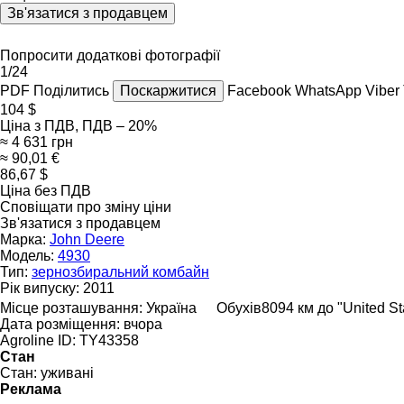
Зв'язатися з продавцем
Попросити додаткові фотографії
1/24
PDF
Поділитись
Поскаржитися
Facebook
WhatsApp
Viber
104 $
Ціна з ПДВ, ПДВ – 20%
≈ 4 631 грн
≈ 90,01 €
86,67 $
Ціна без ПДВ
Сповіщати про зміну ціни
Зв'язатися з продавцем
Марка:
John Deere
Модель:
4930
Тип:
зернозбиральний комбайн
Рік випуску:
2011
Місце розташування:
Україна
Обухів
8094 км до "United S
Дата розміщення:
вчора
Agroline ID:
TY43358
Стан
Стан:
уживані
Реклама