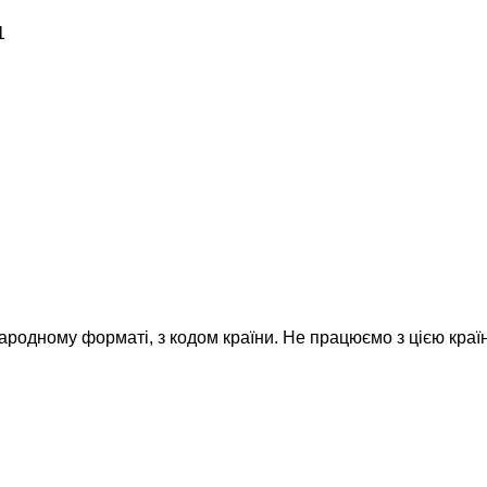
1
народному форматі, з кодом країни.
Не працюємо з цією краї