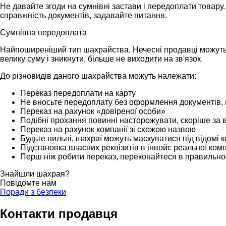
Не давайте згоди на сумнівні застави і передоплати товару. 
справжність документів, задавайте питання.
Сумнівна передоплата
Найпоширеніший тип шахрайства. Нечесні продавці можуть з
велику суму і зникнути, більше не виходити на зв'язок.
До різновидів даного шахрайства можуть належати:
Переказ передоплати на карту
Не вносьте передоплату без оформлення документів, 
Переказ на рахунок «довіреної особи»
Подібні прохання повинні насторожувати, скоріше за в
Переказ на рахунок компанії зі схожою назвою
Будьте пильні, шахраї можуть маскуватися під відомі к
Підстановка власних реквізитів в інвойс реальної комп
Перш ніж робити переказ, переконайтеся в правильності
Знайшли шахрая?
Повідомте нам
Поради з безпеки
Контакти продавця