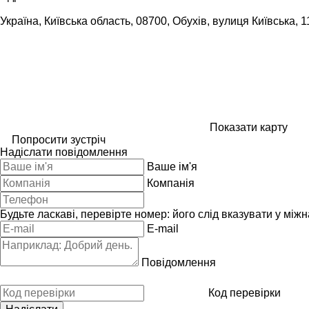
Україна, Київська область, 08700, Обухів, вулиця Київська, 1
Показати карту
Попросити зустріч
Надіслати повідомлення
Ваше ім'я
Компанія
Будьте ласкаві, перевірте номер: його слід вказувати у між
E-mail
Повідомлення
Код перевірки