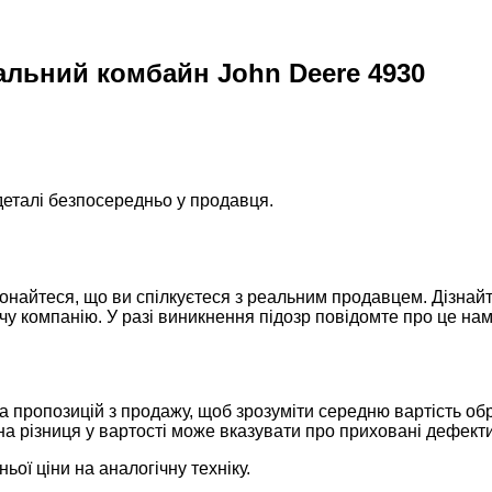
льний комбайн John Deere 4930
деталі безпосередньо у продавця.
онайтеся, що ви спілкуєтеся з реальним продавцем. Дізнайт
ючу компанію. У разі виникнення підозр повідомте про це н
ка пропозицій з продажу, щоб зрозуміти середню вартість об
а різниця у вартості може вказувати про приховані дефекти
ьої ціни на аналогічну техніку.