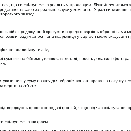
йтеся, що ви спілкуєтеся з реальним продавцем. Дізнайтеся якомога
представляти себе за реально існуючу компанію. У разі виникнення 
оротного зв'язку.
опозицій з продажу, щоб зрозуміти середню вартість обраної вами мо
опозицій, задумайтеся. Значна різниця у вартості може вказувати п
ціни на аналогічну техніку.
зі сумнівів не бійтеся уточнювати деталі, просіть додаткові фотогра
ння.
увати певну суму авансу для «броні» вашого права на покупку тех
иходити на зв'язок.
підтверджують процес передачі грошей, якщо під час спілкування 
ви спілкуєтеся з шахраєм.
анії, вносячи незначні зміни в назву. Не переводьте кошти, якщо наз