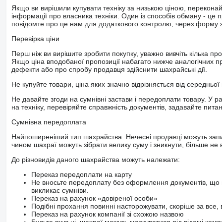
Якщо ви вирішили купувати техніку за низькою ціною, перекона
інформації про власника техніки. Один із способів обману - це 
повідомте про це нам для додаткового контролю, через форму зв
Перевірка ціни
Перш ніж ви вирішите зробити покупку, уважно вивчіть кілька пр
Якщо ціна вподобаної пропозиції набагато нижче аналогічних пр
дефекти або про спробу продавця здійснити шахрайські дії.
Не купуйте товари, ціна яких значно відрізняється від середньої 
Не давайте згоди на сумнівні застави і передоплати товару. У ра
на техніку, перевіряйте справжність документів, задавайте пита
Сумнівна передоплата
Найпоширеніший тип шахрайства. Нечесні продавці можуть запит
чином шахраї можуть зібрати велику суму і зникнути, більше не в
До різновидів даного шахрайства можуть належати:
Переказ передоплати на карту
Не вносьте передоплату без оформлення документів, що 
викликає сумніви.
Переказ на рахунок «довіреної особи»
Подібні прохання повинні насторожувати, скоріше за все, 
Переказ на рахунок компанії зі схожою назвою
Будьте пильні, шахраї можуть маскуватися під відомі комп