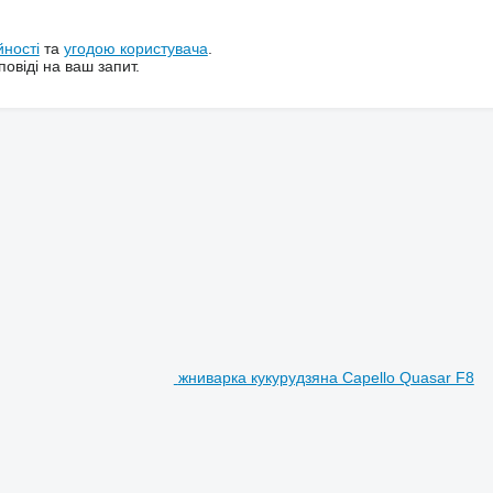
йності
та
угодою користувача
.
овіді на ваш запит.
жниварка кукурудзяна Capello Quasar F8