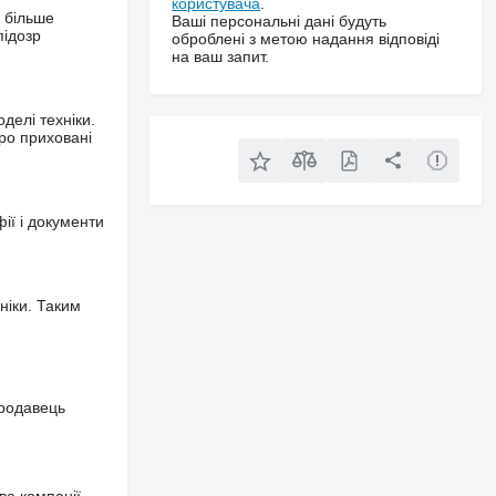
користувача
.
 більше
Ваші персональні дані будуть
підозр
оброблені з метою надання відповіді
на ваш запит.
делі техніки.
ро приховані
фії і документи
ніки. Таким
продавець
ва компанії