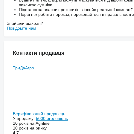
викликає сумніви.
Підстановка власних реквізитів в інвойс реальної компанії
Перш ніж робити переказ, переконайтеся в правильності за
Знайшли шахрая?
Повідомте нам
Контакти продавця
ТриДаАгро
Верифікований продавець
У продажу:
5000 оголошень
10
років на Agriline
10
років на ринку
4.7