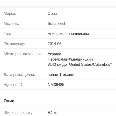
Марка:
Claas
Модель:
Sunspeed
Тип:
жниварка соняшникова
Рік випуску:
2014-06
Місце розташування:
Україна
Переяслав-Хмельницкий
8140 км до "United States/Columbus"
Дата розміщення:
понад 1 місяць
Agroline ID:
NM36485
Опис
Ширина захвату:
9,1 м