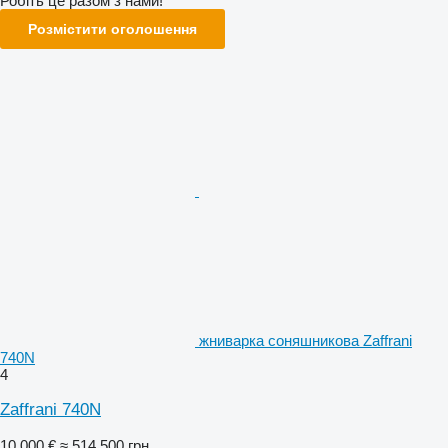
Робіть це разом з нами!
Розмістити оголошення
жниварка соняшникова Zaffrani
740N
4
Zaffrani 740N
10 000 €
≈ 514 500 грн