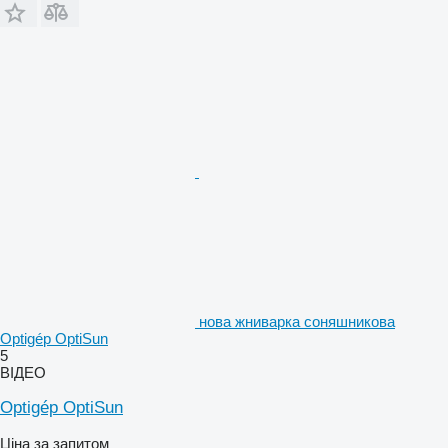
нова жниварка соняшникова
Optigép OptiSun
5
ВІДЕО
Optigép OptiSun
Ціна за запитом