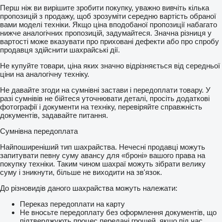
Перш ніж ви вирішите зробити покупку, уважно вивчіть кілька
пропозицій з продажу, щоб зрозуміти середню вартість обраної
вами моделі техніки. Якщо ціна вподобаної пропозиції набагато
нижче аналогічних пропозицій, задумайтеся. Значна різниця у
вартості може вказувати про приховані дефекти або про спробу
продавця здійснити шахрайські дії.
Не купуйте товари, ціна яких значно відрізняється від середньої
ціни на аналогічну техніку.
Не давайте згоди на сумнівні застави і передоплати товару. У
разі сумнівів не бійтеся уточнювати деталі, просіть додаткові
фотографії і документи на техніку, перевіряйте справжність
документів, задавайте питання.
Сумнівна передоплата
Найпоширеніший тип шахрайства. Нечесні продавці можуть
запитувати певну суму авансу для «броні» вашого права на
покупку техніки. Таким чином шахраї можуть зібрати велику
суму і зникнути, більше не виходити на зв'язок.
До різновидів даного шахрайства можуть належати:
Переказ передоплати на карту
Не вносьте передоплату без оформлення документів, що
підтверджують процес передачі грошей, якщо під час