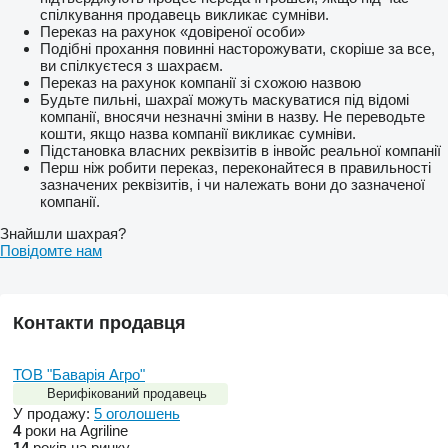
спілкування продавець викликає сумніви.
Переказ на рахунок «довіреної особи»
Подібні прохання повинні насторожувати, скоріше за все,
ви спілкуєтеся з шахраєм.
Переказ на рахунок компанії зі схожою назвою
Будьте пильні, шахраї можуть маскуватися під відомі
компанії, вносячи незначні зміни в назву. Не переводьте
кошти, якщо назва компанії викликає сумніви.
Підстановка власних реквізитів в інвойс реальної компанії
Перш ніж робити переказ, переконайтеся в правильності
зазначених реквізитів, і чи належать вони до зазначеної
компанії.
Знайшли шахрая?
Повідомте нам
Контакти продавця
ТОВ "Баварія Агро"
Верифікований продавець
У продажу:
5 оголошень
4
роки на Agriline
14
років на ринку