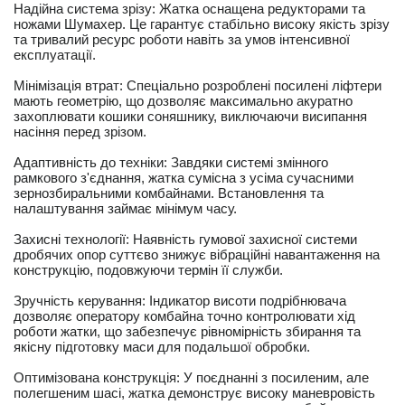
Надійна система зрізу: Жатка оснащена редукторами та
ножами Шумахер. Це гарантує стабільно високу якість зрізу
та тривалий ресурс роботи навіть за умов інтенсивної
експлуатації.
Мінімізація втрат: Спеціально розроблені посилені ліфтери
мають геометрію, що дозволяє максимально акуратно
захоплювати кошики соняшнику, виключаючи висипання
насіння перед зрізом.
Адаптивність до техніки: Завдяки системі змінного
рамкового з'єднання, жатка сумісна з усіма сучасними
зернозбиральними комбайнами. Встановлення та
налаштування займає мінімум часу.
Захисні технології: Наявність гумової захисної системи
дробячих опор суттєво знижує вібраційні навантаження на
конструкцію, подовжуючи термін її служби.
Зручність керування: Індикатор висоти подрібнювача
дозволяє оператору комбайна точно контролювати хід
роботи жатки, що забезпечує рівномірність збирання та
якісну підготовку маси для подальшої обробки.
Оптимізована конструкція: У поєднанні з посиленим, але
полегшеним шасі, жатка демонструє високу маневровість