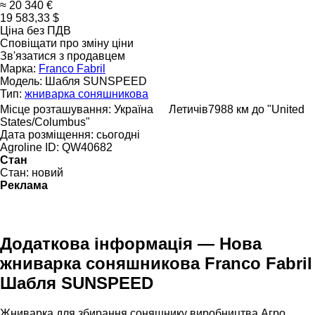
≈ 20 340 €
19 583,33 $
Ціна без ПДВ
Сповіщати про зміну ціни
Зв'язатися з продавцем
Марка:
Franco Fabril
Модель:
Шабля SUNSPEED
Тип:
жниварка соняшникова
Місце розташування:
Україна
Летичів
7988 км до "United
States/Columbus"
Дата розміщення:
сьогодні
Agroline ID:
QW40682
Стан
Стан:
новий
Реклама
Додаткова інформація — Нова
жниварка соняшникова Franco Fabril
Шабля SUNSPEED
Жниварка для збирання соняшнику виробництва Агро