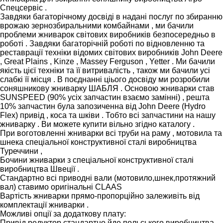
Спецсервіс .
Завдяки багаторічному досвіді в надані послуг по збиранню
врожаю зернозбиральними комбайнами , ми бачили
проблеми жниварок світових виробників безпосередньо в
роботі . Завдяки багаторічній роботі по відновленню та
реставрації техніки відомих світових виробників John Deere
, Great Plains , Kinze , Massey Ferguson , Yetter . Ми бачили
якість цієї техніки та її витривалість , також ми бачили усі
слабкі її місця . В поєднанні ціього досвіду ми розробили
соняшникову жниварку ШАБЛЯ . Основою жниварки став
SUNSPEED (90% усіх запчастин взаємо замінні) , решта
10% запчастин була запозиченна від John Deere (Hydro
Flex) привід , коса та шківи . Тобто всі запчастини на нашу
жниварку . Ви можете купити вільно згідно каталогу .
При воготовленні жниварки всі труби на раму , мотовила та
шнека спеціальної конструктивної сталі виробництва
Туреччини ,
Бочини жниварки з спеціальної конструктивної сталі
виробництва Швеції .
Стандартно всі приводні вали (мотовило,шнек,протяжний
вал) ставимо оригінальні CLAAS
Вартість жниварки прямо-пропорційно залеживіть від
комплектації жниварки .
Можливі опції за додаткову плату:
Привід редуктор стандартно йде польського виробництва ,