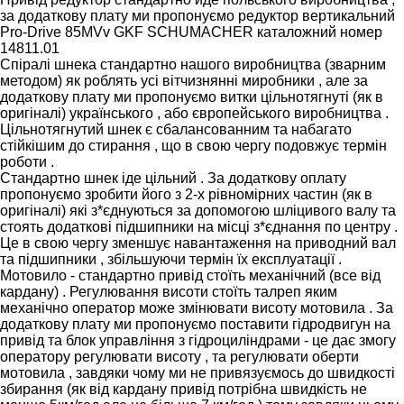
за додаткову плату ми пропонуємо редуктор вертикальний
Pro-Drive 85MVv GKF SCHUMACHER каталожний номер
14811.01
Спіралі шнека стандартно нашого виробництва (зварним
методом) як роблять усі вітчизнянні миробники , але за
додаткову плату ми пропонуємо витки цільнотягнуті (як в
оригіналі) українського , або європейського виробництва .
Цільнотягнутий шнек є сбалансованним та набагато
стійкішим до стирання , що в свою чергу подовжує термін
роботи .
Стандартно шнек іде цільний . За додаткову оплату
пропонуємо зробити його з 2-х рівномірних частин (як в
оригіналі) які з*єднуються за допомогою шліцивого валу та
стоять додаткові підшипники на місці з*єднання по центру .
Це в свою чергу зменшує навантаження на приводний вал
та підшипники , збільшуючи термін їх експлуатації .
Мотовило - стандартно привід стоїть механічний (все від
кардану) . Регулювання висоти стоїть талреп яким
механічно оператор може змінювати висоту мотовила . За
додаткову плату ми пропонуємо поставити гідродвигун на
привід та блок управління з гідроциліндрами - це дає змогу
оператору регулювати висоту , та регулювати оберти
мотовила , завдяки чому ми не привязуємось до швидкості
збирання (як від кардану привід потрібна швидкість не