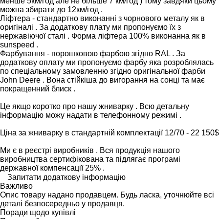
менше 5км/год але не більше 7 км/год ) тому завдяки цьому
можна збирати до 12км/год .
Ліфтера - стандартно виконанні з чорнового металу як в
оригіналі . За додаткову плату ми пропонуємо їх з
нержавіючої сталі . Форма ліфтера 100% виконанна як в
sunspeed .
Фарбування - порошковою фарбою згідно RAL . За
додаткову оплату ми пропонуємо фарбу яка розроблялась
по спеціальному замовленню згідно оригінальної фарби
John Deere . Вона стійкіша до вигорання на сонці та має
покращенний блиск .
Це якщо коротко про нашу жниварку . Всю детальну
інформацію можу надати в телефонному режимі .
Ціна за жниварку в стандартній комплектації 12/70 - 22 150$
Ми є в реєстрі виробників . Вся продукція нашого
виробництва сертифікована та підлягає програмі
державної компенсації 25% .
Запитати додаткову інформацію
Важливо
Опис товару надано продавцем. Будь ласка, уточнюйте всі
деталі безпосередньо у продавця.
Поради щодо купівлі