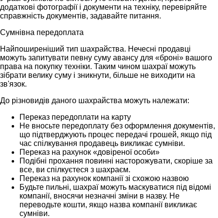
додаткові фотографії і документи на техніку, перевіряйте
справжність документів, задавайте питання.
Сумнівна передоплата
Найпоширеніший тип шахрайства. Нечесні продавці
можуть запитувати певну суму авансу для «броні» вашого
права на покупку техніки. Таким чином шахраї можуть
зібрати велику суму і зникнути, більше не виходити на
зв'язок.
До різновидів даного шахрайства можуть належати:
Переказ передоплати на карту
Не вносьте передоплату без оформлення документів,
що підтверджують процес передачі грошей, якщо під
час спілкування продавець викликає сумніви.
Переказ на рахунок «довіреної особи»
Подібні прохання повинні насторожувати, скоріше за
все, ви спілкуєтеся з шахраєм.
Переказ на рахунок компанії зі схожою назвою
Будьте пильні, шахраї можуть маскуватися під відомі
компанії, вносячи незначні зміни в назву. Не
переводьте кошти, якщо назва компанії викликає
сумніви.