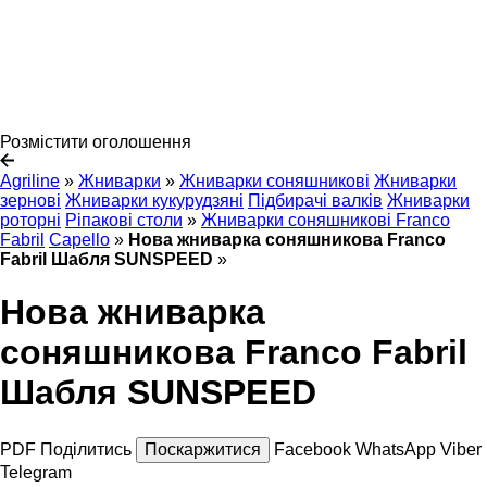
Розмістити оголошення
Agriline
»
Жниварки
»
Жниварки соняшникові
Жниварки
зернові
Жниварки кукурудзяні
Підбирачі валків
Жниварки
роторні
Ріпакові столи
»
Жниварки соняшникові Franco
Fabril
Capello
»
Нова жниварка соняшникова Franco
Fabril Шабля SUNSPEED
»
Нова жниварка
соняшникова Franco Fabril
Шабля SUNSPEED
PDF
Поділитись
Поскаржитися
Facebook
WhatsApp
Viber
Telegram