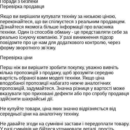
Поради з безпеки
Перевірка продавця
Якщо ви вирішили купувати техніку за низькою ціною,
переконайтеся, що ви спілкуєтеся з реальним продавцем.
Дізнайтеся якомога більше інформації про власника
техніки. Один із способів обману - це представляти себе за
реально існуючу компанію. У разі виникнення підозр
повідомте про це нам для додаткового контролю, через
форму зворотного зв'язку.
Перевірка ціни
Перш ніж ви вирішите зробити покупку, уважно вивчіть
кілька пропозицій з продажу, щоб зрозуміти середню
вартість обраної вами моделі техніки. Якщо ціна
вподобаної пропозиції набагато нижче аналогічних
пропозицій, задумайтеся. Значна різниця у вартості може
вказувати про приховані дефекти або про спробу продавця
здійснити шахрайські дії.
Не купуйте товари, ціна яких значно відрізняється від
середньої ціни на аналогічну техніку.
Не давайте згоди на сумнівні застави і передоплати товару.
У разі сумнівів не бійтеся уточнювати деталі, просіть