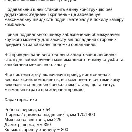
Подавальний шнек становить єдину конструкцію без
додаткових з'єднань і кріплень - це забезпечує
максимальну швидкість подачі матеріалу в похилу камеру
комбайна.
Привід подавального шнеку забезпечений обмежувачем
крутного моменту для захисту від попадання сторонніх
предметів і запобігання поломки обладнання.
Всі приводні вали виготовлені із загартованої легованої
сталі для забезпечення максимального терміну служби та
запобігання механічного зносу.
Вся система зрізу, включаючи привід, виготовлена з
високоякісних компонентів, всі компоненти системи зрізу
виконані зі спеціальної зносостійкої сталі, що гарантує
мінімальні втрати при збиранні врожаю.
Характеристики
Робоча ширина, м 7,54
Ширина / довжина роздільників, мм 170/1400
Міжосьова відстань, мм 225
Діаметр шнека, мм 390
Кількість зрізів у хвилину ~ 800