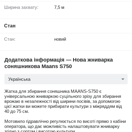
Ширина захвату:
7,5 м
Стан
Стан:
новий
Додаткова інформація — Нова жниварка
соняшникова Maans S750
Українська
Жатка для збирання соняшника МААNS-S750 є
універсальною жниваркою суцільного зрізу для збирання
врожаю в незалежності від ширини посівів, за допомогою
цієї жатки ви можете прибирати культури з міжряддям від
40 до 75 см.
Мотовило гідравлічно регулюється по висоті прямо з кабіни
оператора, що дає можливість налаштовувати жниварку
згідно з сортом і висотою культури.