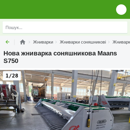
Жниварки
Жниварки соняшникові
Жниварк
Нова жниварка соняшникова Maans
S750
1/28