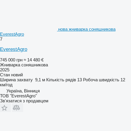
нова жниварка соняшникова
EverestAgro
7
EverestAgro
745 000 грн
≈ 14 480 €
Жниварка соняшникова
2025
Стан
новий
Ширина захвату
9,1 м
Кількість рядів
13
Робоча швидкість
12
км/год
Україна, Вінниця
ТОВ "EverestAgro"
Зв'язатися з продавцем