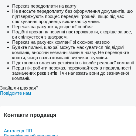
Переказ передоплати на карту
Не вносьте передоплату без оформлення документів, що
підтверджують процес передачі грошей, якщо під час
спілкування продавець викликає сумніви.
Переказ на рахунок «довіреної особи»
Подібні прохання повинні насторожувати, скоріше за все,
ви спілкуєтеся з шахраєм.
Переказ на рахунок компанії зі схожою назвою
Будьте пильні, шахраї можуть маскуватися під відомі
компанії, вносячи незначні зміни в назву. Не переводьте
кошти, якщо назва компанії викликає сумніви.
Підстановка власних реквізитів в інвойс реальної компанії
Перш ніж робити переказ, переконайтеся в правильності
зазначених реквізитів, і чи належать вони до зазначеної
компанії.
Знайшли шахрая?
Повідомте нам
Контакти продавця
Автоленд ПП
Верифікований продавець