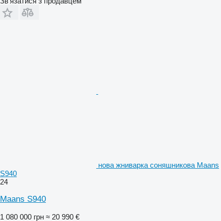
Зв'язатися з продавцем
нова жниварка соняшникова Maans
S940
24
Maans S940
1 080 000 грн
≈ 20 990 €