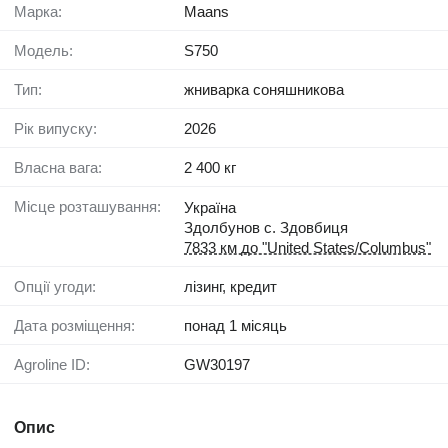
Марка:
Maans
Модель:
S750
Тип:
жниварка соняшникова
Рік випуску:
2026
Власна вага:
2 400 кг
Місце розташування:
Україна
Здолбунов с. Здовбиця
7833 км до "United States/Columbus"
Опції угоди:
лізинг, кредит
Дата розміщення:
понад 1 місяць
Agroline ID:
GW30197
Опис