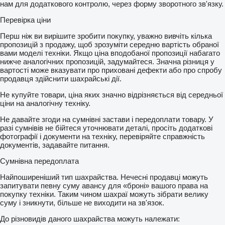
нам для додаткового контролю, через форму зворотного зв'язку.
Перевірка ціни
Перш ніж ви вирішите зробити покупку, уважно вивчіть кілька
пропозицій з продажу, щоб зрозуміти середню вартість обраної
вами моделі техніки. Якщо ціна вподобаної пропозиції набагато
нижче аналогічних пропозицій, задумайтеся. Значна різниця у
вартості може вказувати про приховані дефекти або про спробу
продавця здійснити шахрайські дії.
Не купуйте товари, ціна яких значно відрізняється від середньої
ціни на аналогічну техніку.
Не давайте згоди на сумнівні застави і передоплати товару. У
разі сумнівів не бійтеся уточнювати деталі, просіть додаткові
фотографії і документи на техніку, перевіряйте справжність
документів, задавайте питання.
Сумнівна передоплата
Найпоширеніший тип шахрайства. Нечесні продавці можуть
запитувати певну суму авансу для «броні» вашого права на
покупку техніки. Таким чином шахраї можуть зібрати велику
суму і зникнути, більше не виходити на зв'язок.
До різновидів даного шахрайства можуть належати: