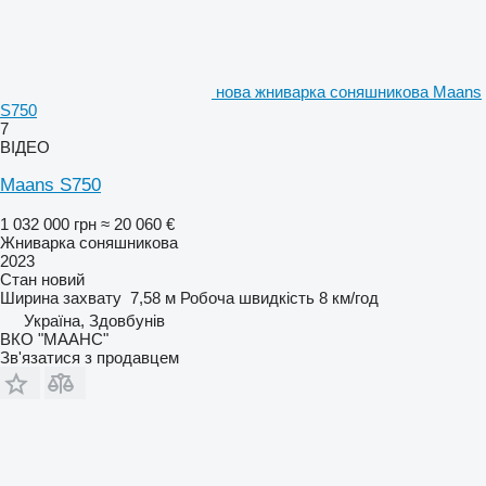
нова жниварка соняшникова Maans
S750
7
ВІДЕО
Maans S750
1 032 000 грн
≈ 20 060 €
Жниварка соняшникова
2023
Стан
новий
Ширина захвату
7,58 м
Робоча швидкість
8 км/год
Україна, Здовбунів
ВКО "МААНС"
Зв'язатися з продавцем