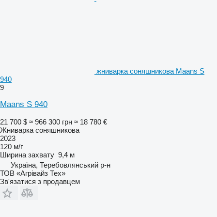
жниварка соняшникова Maans S
940
9
Maans S 940
21 700 $
≈ 966 300 грн
≈ 18 780 €
Жниварка соняшникова
2023
120 м/г
Ширина захвату
9,4 м
Україна, Теребовлянський р-н
ТОВ «Агрівайз Тех»
Зв'язатися з продавцем