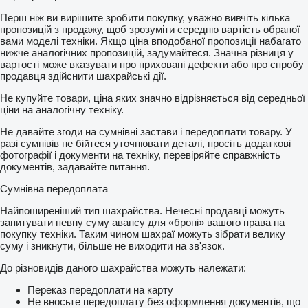
Перш ніж ви вирішите зробити покупку, уважно вивчіть кілька
пропозицій з продажу, щоб зрозуміти середню вартість обраної
вами моделі техніки. Якщо ціна вподобаної пропозиції набагато
нижче аналогічних пропозицій, задумайтеся. Значна різниця у
вартості може вказувати про приховані дефекти або про спробу
продавця здійснити шахрайські дії.
Не купуйте товари, ціна яких значно відрізняється від середньої
ціни на аналогічну техніку.
Не давайте згоди на сумнівні застави і передоплати товару. У
разі сумнівів не бійтеся уточнювати деталі, просіть додаткові
фотографії і документи на техніку, перевіряйте справжність
документів, задавайте питання.
Сумнівна передоплата
Найпоширеніший тип шахрайства. Нечесні продавці можуть
запитувати певну суму авансу для «броні» вашого права на
покупку техніки. Таким чином шахраї можуть зібрати велику
суму і зникнути, більше не виходити на зв'язок.
До різновидів даного шахрайства можуть належати:
Переказ передоплати на карту
Не вносьте передоплату без оформлення документів, що