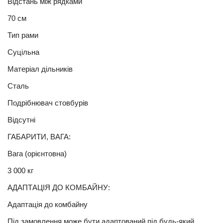
Відстань між рядками
70 см
Тип рами
Суцільна
Матеріал дільників
Сталь
Подрібнювач стовбурів
Відсутні
ГАБАРИТИ, ВАГА:
Вага (орієнтовна)
3 000 кг
АДАПТАЦІЯ ДО КОМБАЙНУ:
Адаптація до комбайну
Під замовлення може бути адаптований під будь-який