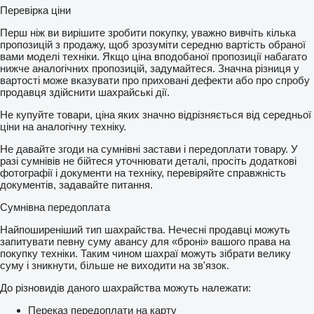
Перевірка ціни
Перш ніж ви вирішите зробити покупку, уважно вивчіть кілька
пропозицій з продажу, щоб зрозуміти середню вартість обраної
вами моделі техніки. Якщо ціна вподобаної пропозиції набагато
нижче аналогічних пропозицій, задумайтеся. Значна різниця у
вартості може вказувати про приховані дефекти або про спробу
продавця здійснити шахрайські дії.
Не купуйте товари, ціна яких значно відрізняється від середньої
ціни на аналогічну техніку.
Не давайте згоди на сумнівні застави і передоплати товару. У
разі сумнівів не бійтеся уточнювати деталі, просіть додаткові
фотографії і документи на техніку, перевіряйте справжність
документів, задавайте питання.
Сумнівна передоплата
Найпоширеніший тип шахрайства. Нечесні продавці можуть
запитувати певну суму авансу для «броні» вашого права на
покупку техніки. Таким чином шахраї можуть зібрати велику
суму і зникнути, більше не виходити на зв'язок.
До різновидів даного шахрайства можуть належати:
Переказ передоплати на карту