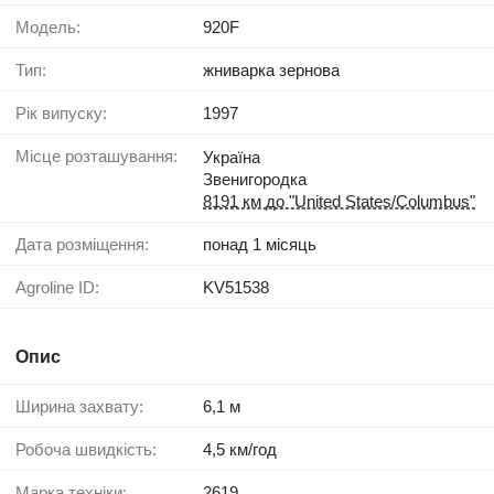
Модель:
920F
Тип:
жниварка зернова
Рік випуску:
1997
Місце розташування:
Україна
Звенигородка
8191 км до "United States/Columbus"
Дата розміщення:
понад 1 місяць
Agroline ID:
KV51538
Опис
Ширина захвату:
6,1 м
Робоча швидкість:
4,5 км/год
Марка техніки:
2619