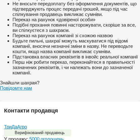
Не вносьте передоплату без оформлення документів, що
підтверджують процес передачі грошей, якщо під час
спілкування продавець викликає сумніви.
Переказ на рахунок «довіреної особи»
Подібні прохання повинні насторожувати, скоріше за все,
ви спілкуєтеся з шахраєм.
Переказ на рахунок компанії зі схожою назвою
Будьте пильні, шахраї можуть маскуватися під відомі
компанії, вносячи незначні зміни в назву. Не переводьте
кошти, якщо назва компанії викликає сумніви.
Підстановка власних реквізитів в інвойс реальної компанії
Перш ніж робити переказ, переконайтеся в правильності
зазначених реквізитів, і чи належать вони до зазначеної
компанії.
Знайшли шахрая?
Повідомте нам
Контакти продавця
ТриДаАгро
Верифікований продавець
У продажу:
5000 оголошень