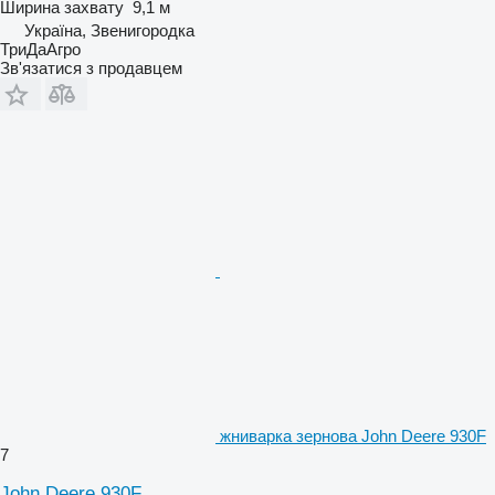
Ширина захвату
9,1 м
Україна, Звенигородка
ТриДаАгро
Зв'язатися з продавцем
жниварка зернова John Deere 930F
7
John Deere 930F