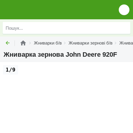
Жниварки б/в
Жниварки зернові б/в
Жнивар
Жниварка зернова John Deere 920F
1/9