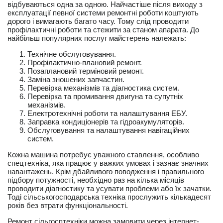
відбуваються одна за одною. Найчастіше після виходу з
експлуатації певної системи ремонтні роботи коштують
дорого і вимагають багато часу. Тому слід проводити
профілактичні роботи та стежити за станом апарата. До
найбільш популярних послуг майстерень належать:
Технічне обслуговування.
Профілактично-плановий ремонт.
Позаплановий терміновий ремонт.
Заміна зношених запчастин.
Перевірка механізмів та діагностика систем.
Перевірка та промивання двигуна та супутніх
механізмів.
Електротехнічні роботи та налаштування ЕБУ.
Заправка кондиціонерів та гідроакумуляторів.
Обслуговування та налаштування навігаційних
систем.
Кожна машина потребує уважного ставлення, особливо
спецтехніка, яка працює у важких умовах і зазнає значних
навантажень. Крім дбайливого поводження і правильного
підбору потужності, необхідно раз на кілька місяців
проводити діагностику та усувати проблеми або їх зачатки.
Тоді сільськогосподарська техніка прослужить кількадесят
років без втрати функціональності.
Ремонт сільгосптехніки можна замовити через інтернет-