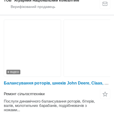
ТОВ "Аграрний Національний Консалтинг"
ВІДЕО
Балансування роторів, шнеків John Deere, Claas, Dominator, New Holland, Massey Ferguson, Case, Volvo, Fendt та інших
Ремонт сільгосптехніки
Послуги динамічного балансування роторів, бітерів,
валів, молотильних барабанів, подрібнювачів з
ножами...