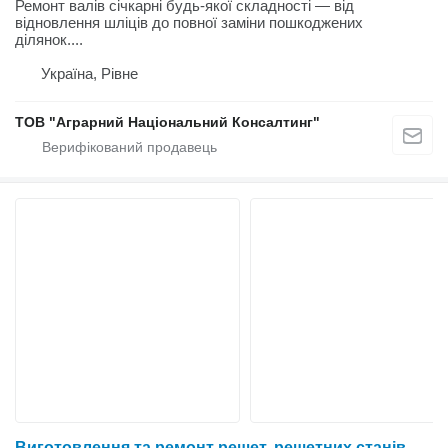
Ремонт валів січкарні будь-якої складності — від
відновлення шліців до повної заміни пошкоджених
ділянок....
Україна, Рівне
ТОВ "Аграрний Національний Консалтинг"
Виготовлення та ремонт решет, решетних станів, подовжувачів решет, клавіш соломотряса, стрясних дошок (грохотів)