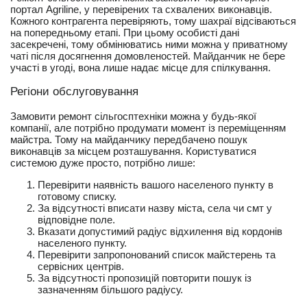
портал Agriline, у перевірених та схвалених виконавців.
Кожного контрагента перевіряють, тому шахраї відсіваються
на попередньому етапі. При цьому особисті дані
засекречені, тому обмінюватись ними можна у приватному
чаті після досягнення домовленостей. Майданчик не бере
участі в угоді, вона лише надає місце для спілкування.
Регіони обслуговування
Замовити ремонт сільгосптехніки можна у будь-якої
компанії, але потрібно продумати момент із переміщенням
майстра. Тому на майданчику передбачено пошук
виконавців за місцем розташування. Користуватися
системою дуже просто, потрібно лише:
Перевірити наявність вашого населеного пункту в
готовому списку.
За відсутності вписати назву міста, села чи смт у
відповідне поле.
Вказати допустимий радіус відхилення від кордонів
населеного пункту.
Перевірити запропонований список майстерень та
сервісних центрів.
За відсутності пропозицій повторити пошук із
зазначенням більшого радіусу.