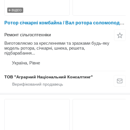
ВІДЕО
Ротор січкарні комбайна / Вал ротора соломоподрібнювача комбайна - виготовлення та ремонт
Ремонт сільгосптехніки
Виготовляємо за кресленнями та зразками будь-яку
модель ротора, січкарні, шнека, решета,
підбарабання...
Україна, Рівне
ТОВ "Аграрний Національний Консалтинг"