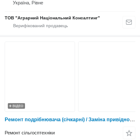
Україна, Рівне
ТОВ "Аграрний Національний Консалтинг"
ВІДЕО
Ремонт подрібнювача (січкарні) / Заміна привідного вала січкарні / Реставрація ротора
Ремонт сільгосптехніки