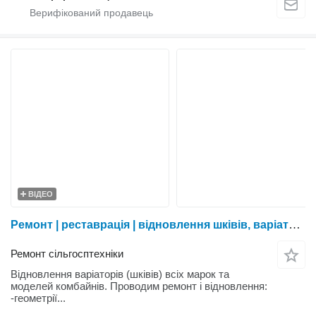
ВІДЕО
Ремонт | реставрація | відновлення шківів, варіаторів. Захист деталей нанесенням полісечовини
Ремонт сільгосптехніки
Відновлення варіаторів (шківів) всіх марок та
моделей комбайнів. Проводим ремонт і відновлення:
-геометрії...