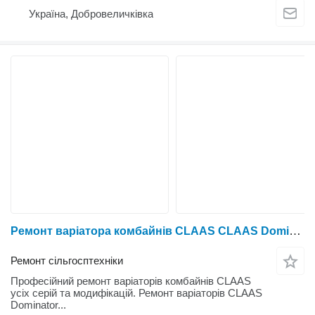
Україна, Добровеличківка
Ремонт варіатора комбайнів CLAAS CLAAS Dominator 48, 58, 68, 78, 88, 98, Mega 202, 203, 204, 208, 218, Medion 310, 320, 330, 340, Tucano 320, 430, 440, 450, 470, 580, Lexion 410, 420, 430, 440, 450, 460, 480, 510, 530, 540, 550, 560, 570, 580, 600, 650, 670, 750, 760, 770, 780, 870
Ремонт сільгосптехніки
Професійний ремонт варіаторів комбайнів CLAAS
усіх серій та модифікацій. Ремонт варіаторів CLAAS
Dominator...