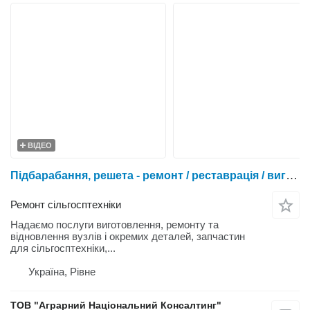
ВІДЕО
Підбарабання, решета - ремонт / реставрація / виготовлення. Ремонт деталей с/г та спецтехніки - комбайнів, жниварок, тракторів, сівалок, навантажувачів та ін
Ремонт сільгосптехніки
Надаємо послуги виготовлення, ремонту та
відновлення вузлів і окремих деталей, запчастин
для сільгосптехніки,...
Україна, Рівне
ТОВ "Аграрний Національний Консалтинг"