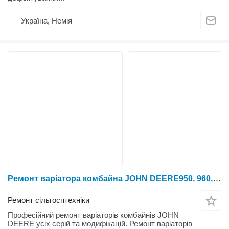
Україна, Немія
Ремонт варіатора комбайна JOHN DEERE950, 960, 965, 975, 9780, 1052, 1055, 1065, 1068, 1072, 1075, 1085, 1155, 1166, 1174, 1177, 1188, 1450, 1550, 1560, 2054, 2056, 2058, 2064, 2066, 2068, 2254, 2256, 2258, 2264, 2266, W330, W440, W540, W550, W650, T550, T560, T660, T670, S660, S670, S680, S690, S760, S770, S780, S790
Ремонт сільгосптехніки
Професійний ремонт варіаторів комбайнів JOHN
DEERE усіх серій та модифікацій. Ремонт варіаторів