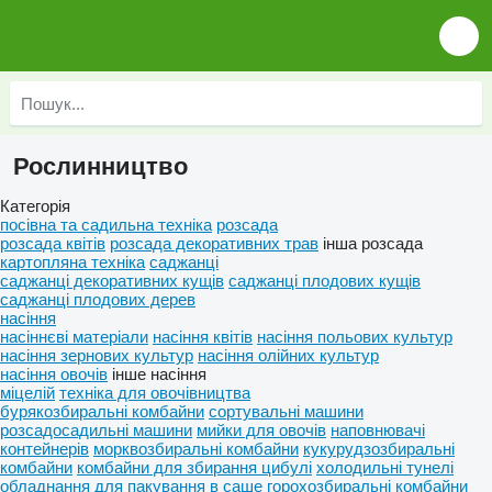
Рослинництво
Категорія
посівна та садильна техніка
розсада
розсада квітів
розсада декоративних трав
інша розсада
картопляна техніка
саджанці
саджанці декоративних кущів
саджанці плодових кущів
саджанці плодових дерев
насіння
насіннєві матеріали
насіння квітів
насіння польових культур
насіння зернових культур
насіння олійних культур
насіння овочів
інше насіння
міцелій
техніка для овочівництва
бурякозбиральні комбайни
сортувальні машини
розсадосадильні машини
мийки для овочів
наповнювачі
контейнерів
морквозбиральні комбайни
кукурудзозбиральні
комбайни
комбайни для збирання цибулі
холодильні тунелі
обладнання для пакування в саше
горохозбиральні комбайни