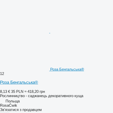
Роза Бенгальська®
12
Роза Бенгальська®
8,13 €
35 PLN
≈ 418,20 грн
Рослинництво - саджанець декоративного куща
Польща
RosaĆwik
Зв'язатися з продавцем