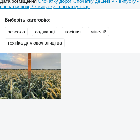
Дата розміщення
Спочатку дорогі
Спочатку дешеві
Рік випуску -
спочатку нові
Рік випуску - спочатку старі
Виберіть категорію:
розсада
саджанці
насіння
міцелій
техніка для овочівництва