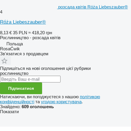
розсада квітів Róża Liebeszauber®
4
Róża Liebeszauber®
8,13 €
35 PLN
≈ 418,20 грн
Рослинництво - розсада квітів
Польща
RosaĆwik
Зв'язатися з продавцем
Підпишіться на нові оголошення цієї рубрики
рослинництво
Підписатися
Натискаючи, ви погоджуєтеся з нашою
політикою
конфіденційності
та
угодою користувача
.
Знайдено:
609 оголошень
Показати