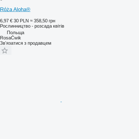
Róża Aloha®
6,97 €
30 PLN
≈ 358,50 грн
Рослинництво - розсада квітів
Польща
RosaĆwik
Зв'язатися з продавцем