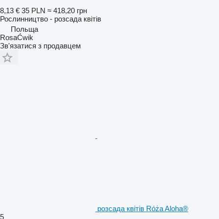
8,13 €
35 PLN
≈ 418,20 грн
Рослинництво - розсада квітів
Польща
RosaĆwik
Зв'язатися з продавцем
розсада квітів Róża Aloha®
5