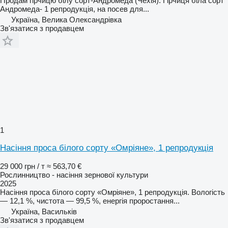
Продам гірчицю білу сорт-Андромеда (Чехія). Гірчиця біла сорт
Андромеда- 1 репродукція, на посев для...
Україна, Велика Олександрівка
Зв'язатися з продавцем
1
Насіння проса білого сорту «Омріяне», 1 репродукція
29 000 грн / т
≈ 563,70 €
Рослинництво - насіння зернової культури
2025
Насіння проса білого сорту «Омріяне», 1 репродукція. Вологість
— 12,1 %, чистота — 99,5 %, енергія проростання...
Україна, Васильків
Зв'язатися з продавцем