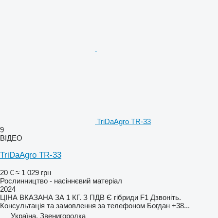
TriDaAgro TR-33
9
ВІДЕО
TriDaAgro TR-33
20 €
≈ 1 029 грн
Рослинництво - насіннєвий матеріал
2024
ЦІНА ВКАЗАНА ЗА 1 КГ. З ПДВ Є гібриди F1 Дзвоніть.
Консультація та замовлення за телефоном Богдан +38...
Україна, Звенигородка