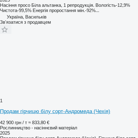
Насіння просо Біла альтанка, 1 репродукція. Вологість-12,9%
Чистота-99,5% Енергія проростання мін.-92%...
Україна, Васильків
Зв'язатися з продавцем
1
Продам гірчицю білу сорт-Андромеда (Чехія)
42 900 грн / т
≈ 833,80 €
Рослинництво - насіннєвий матеріал
2025