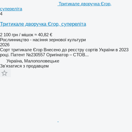
Тритикале дворучка Єгор,
супереліта
4
Тритикале дворучка Єгор, супереліта
2 100 грн / мішок
≈ 40,82 €
Рослинництво - насіння зернової культури
2026
Сорт тритикале Єгор Внесено до реєстру сортів України в 2023
році. Патент №230557 Оригінатор – СТОВ...
Україна, Малополовецьке
Зв'язатися з продавцем