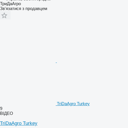
ТриДаАгро
Зв'язатися з продавцем
TriDaAgro Turkey
9
ВІДЕО
TriDaAgro Turkey