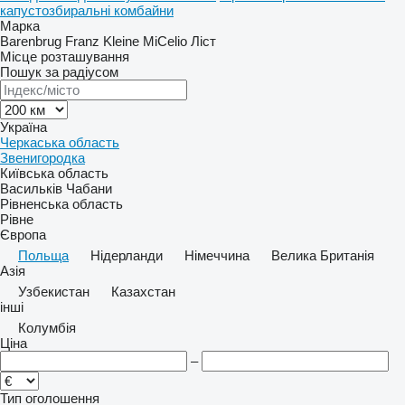
капустозбиральні комбайни
Марка
Barenbrug
Franz Kleine
MiCelio
Ліст
Місце розташування
Пошук за радіусом
Україна
Черкаська область
Звенигородка
Київська область
Васильків
Чабани
Рівненська область
Рівне
Європа
Польща
Нідерланди
Німеччина
Велика Британія
Азія
Узбекистан
Казахстан
інші
Колумбія
Ціна
–
Тип оголошення