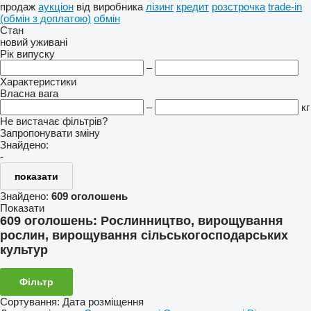
продаж
аукціон
від виробника
лізинг
кредит
розстрочка
trade-in
(обмін з доплатою)
обмін
Стан
новий
уживані
Рік випуску
–
Характеристики
Власна вага
–
кг
Не вистачає фільтрів?
Запропонувати зміну
Знайдено:
-
показати
Знайдено:
609 оголошень
Показати
609 оголошень:
Рослинництво, вирощування
рослин, вирощування сільськогосподарських
культур
Фільтр
Сортування
:
Дата розміщення