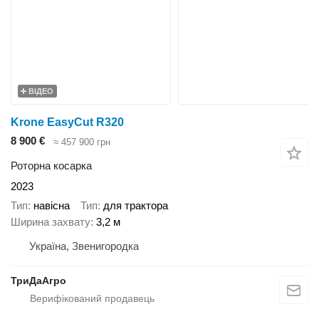
ВІДЕО
Krone EasyCut R320
8 900 €
≈ 457 900 грн
Роторна косарка
2023
Тип
навісна
Тип
для трактора
Ширина захвату
3,2 м
Україна, Звенигородка
ТриДаАгро