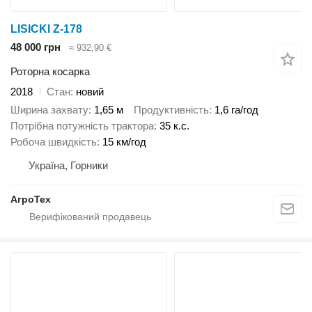
LISICKI Z-178
48 000 грн
≈ 932,90 €
Роторна косарка
2018
Стан
новий
Ширина захвату
1,65 м
Продуктивність
1,6 га/год
Потрібна потужність трактора
35 к.с.
Робоча швидкість
15 км/год
Україна, Горники
АгроТех