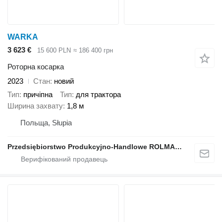
WARKA
3 623 €
15 600 PLN
≈ 186 400 грн
Роторна косарка
2023
Стан
новий
Тип
причіпна
Тип
для трактора
Ширина захвату
1,8 м
Польща, Słupia
Przedsiębiorstwo Produkcyjno-Handlowe ROLMAPOL Marcin Dziekan