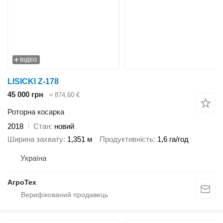
ВІДЕО
LISICKI Z-178
45 000 грн
≈ 874,60 €
Роторна косарка
2018
Стан
новий
Ширина захвату
1,351 м
Продуктивність
1,6 га/год
Україна
АгроТех