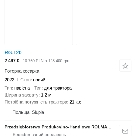
RG-120
2 497 €
10 750 PLN
≈ 128 400 грн
Роторна косарка
2022
Стан
новий
Тип
навісна
Тип
для трактора
Ширина захвату
1,2 м
Потрібна потужність трактора
21 к.с.
Польща, Słupia
Przedsiębiorstwo Produkcyjno-Handlowe ROLMAPOL Marcin Dziekan