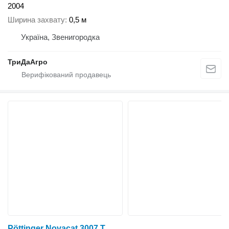
2004
Ширина захвату
0,5 м
Україна, Звенигородка
ТриДаАгро
Pöttinger Novacat 3007 T