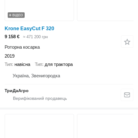
ВІДЕО
Krone EasyCut F 320
9 158 €
≈ 471 200 грн
Роторна косарка
2019
Тип
навісна
Тип
для трактора
Україна, Звенигородка
ТриДаАгро