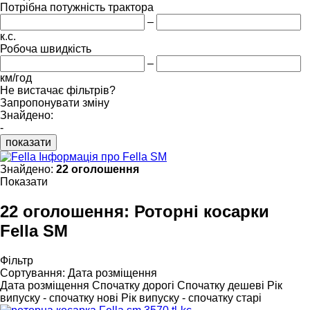
Потрібна потужність трактора
–
к.с.
Робоча швидкість
–
км/год
Не вистачає фільтрів?
Запропонувати зміну
Знайдено:
-
показати
Інформація про Fella SM
Знайдено:
22 оголошення
Показати
22 оголошення:
Роторні косарки
Fella SM
Фільтр
Сортування
:
Дата розміщення
Дата розміщення
Спочатку дорогі
Спочатку дешеві
Рік
випуску - спочатку нові
Рік випуску - спочатку старі