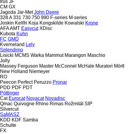
Irus
JF
CM
GX
Jagoda
Jar-Met
John Deere
328 A
331
730
750
990
F-series
M-series
Joskin
Kellfri
Koja
Kongskilde
Kowalski
Krone
AFA
AMT
Easycut
XDisc
Kubota
Kuhn
FC
GMD
Kverneland
Lely
Splendimo
Lisicki
MCMS Warka
Mammut
Marangon
Maschio
Jolly
Massey Ferguson
Master
McConnel
McHale
Muratori
Mörtl
New Holland
Niemeyer
RO
Peecon
Perfect
Peruzzo
Pronar
PDD
PDF
PDT
Pöttinger
Cat
Eurocat
Novacat
Novadisc
Qmac
Quivogne
Rhino
Rimas
Rožmitál
SIP
Silvercut
SaMASZ
KDD
KDF
Samba
Schulte
FX