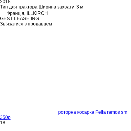
2018
Тип
для трактора
Ширина захвату
3 м
Франція, ILLKIRCH
GEST LEASE ING
Зв'язатися з продавцем
роторна косарка Fella ramos sm
350p
18