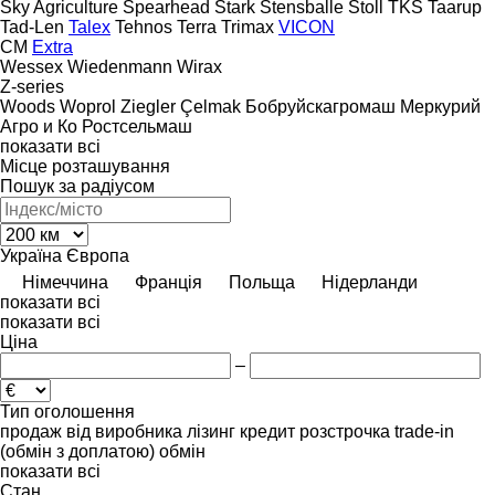
Sky Agriculture
Spearhead
Stark
Stensballe
Stoll
TKS
Taarup
Tad-Len
Talex
Tehnos
Terra
Trimax
VICON
CM
Extra
Wessex
Wiedenmann
Wirax
Z-series
Woods
Woprol
Ziegler
Çelmak
Бобруйскагромаш
Меркурий
Агро и Ко
Ростсельмаш
показати всі
Місце розташування
Пошук за радіусом
Україна
Європа
Німеччина
Франція
Польща
Нідерланди
показати всі
показати всі
Ціна
–
Тип оголошення
продаж
від виробника
лізинг
кредит
розстрочка
trade-in
(обмін з доплатою)
обмін
показати всі
Стан