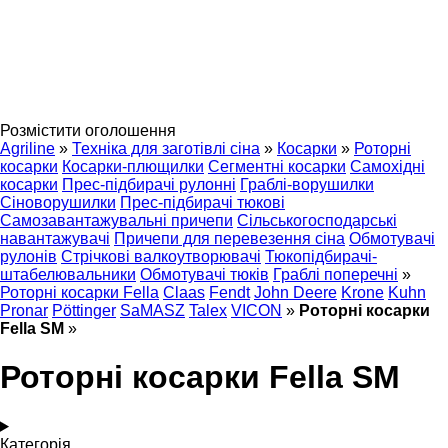
Розмістити оголошення
Agriline
»
Техніка для заготівлі сіна
»
Косарки
»
Роторні
косарки
Косарки-плющилки
Сегментні косарки
Самохідні
косарки
Прес-підбирачі рулонні
Граблі-ворушилки
Сіноворушилки
Прес-підбирачі тюкові
Самозавантажувальні причепи
Сільськогосподарські
навантажувачі
Причепи для перевезення сіна
Обмотувачі
рулонів
Стрічкові валкоутворювачі
Тюкопідбирачі-
штабелювальники
Обмотувачі тюків
Граблі поперечні
»
Роторні косарки Fella
Claas
Fendt
John Deere
Krone
Kuhn
Pronar
Pöttinger
SaMASZ
Talex
VICON
»
Роторні косарки
Fella SM
»
Роторні косарки Fella SM
Категорія