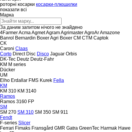
роторні косарки
косарки-плющилки
показати всі
Марка
За даним запитом нічого не знайдено
4Farmer
Acma
Agmet
Agram
Agrimaster
AgroAr
Amazone
Banrol
Bernardin
Boxer Agri
Boxer
CM
CTM
Captok
CK
Caroni
Claas
Corto
Direct Disc
Disco
Jaguar
Orbis
DK-Tec
Deutz
Deutz-Fahr
KM
M series
Dücker
UM
Elho
Erdallar
FMS Kurek
Fella
KM
KM 310
KM 3140
Ramos
Ramos 3160 FP
SM
SM 270
SM 310
SM 350
SM 911
Fendt
F-series
Slicer
Ferrari
Fimaks
Fransgård
GMR
Gatra
GreenTec
Harmak
Hawe