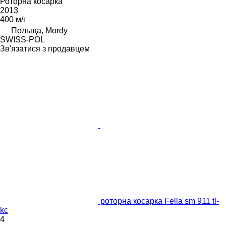
Роторна косарка
2013
400 м/г
Польща, Mordy
SWISS-POL
Зв'язатися з продавцем
роторна косарка Fella sm 911 tl-
kc
4