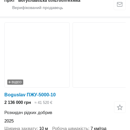
ПрАТ "Богуславська сільгосптехніка"
ВІДЕО
Boguslav ПЖУ-5000-10
2 136 000 грн
≈ 41 520 €
Розкидач рідких добрив
2025
Ширина захвату
10 м
Робоча швидкість
7 км/год