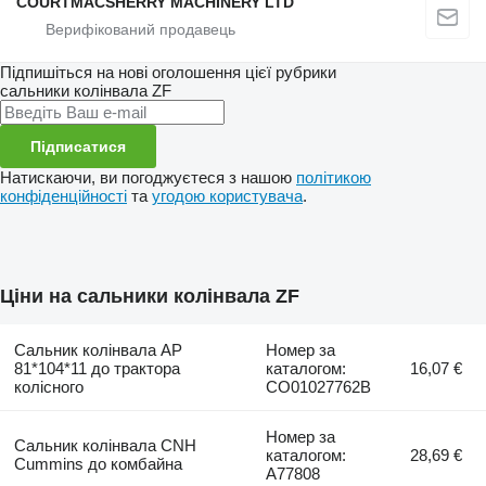
COURTMACSHERRY MACHINERY LTD
Підпишіться на нові оголошення цієї рубрики
сальники колінвала
ZF
Підписатися
Натискаючи, ви погоджуєтеся з нашою
політикою
конфіденційності
та
угодою користувача
.
Ціни на сальники колінвала ZF
Сальник колінвала AP
Номер за
81*104*11 до трактора
каталогом:
16,07 €
колісного
CO01027762B
Номер за
Сальник колінвала CNH
каталогом:
28,69 €
Cummins до комбайна
A77808