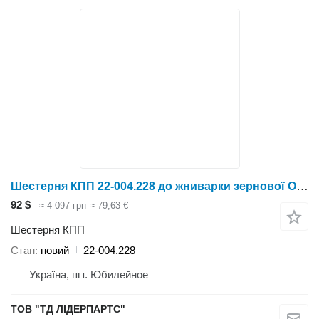
Шестерня КПП 22-004.228 до жниварки зернової OptiSun
92 $
≈ 4 097 грн
≈ 79,63 €
Шестерня КПП
Стан
новий
22-004.228
Україна, пгт. Юбилейное
ТОВ "ТД ЛІДЕРПАРТС"