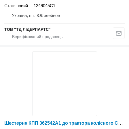
Стан
новий
1349045C1
Україна, пгт. Юбилейное
ТОВ "ТД ЛІДЕРПАРТС"
Шестерня КПП 362542A1 до трактора колісного Case IH STX