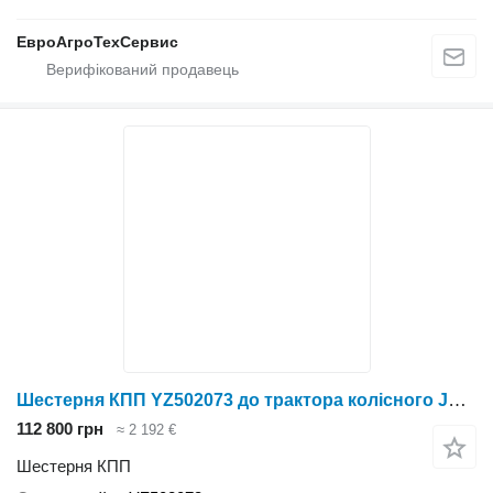
ЕвроАгроТехСервис
Шестерня КПП YZ502073 до трактора колісного John Deere 9230
112 800 грн
≈ 2 192 €
Шестерня КПП