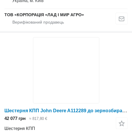
Україна, м. Київ
ТОВ «КОРПОРАЦІЯ «ЛАД І МИР АГРО»
Шестерня КПП John Deere A112289 до зернозбирального комбайна John Deere
42 077 грн
≈ 817,80 €
Шестерня КПП