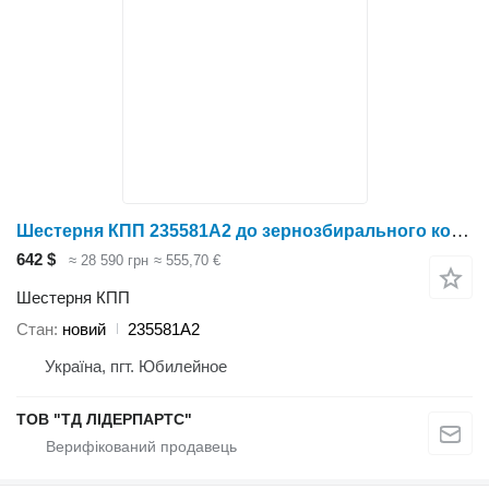
Шестерня КПП 235581A2 до зернозбирального комбайна Case IH
642 $
≈ 28 590 грн
≈ 555,70 €
Шестерня КПП
Стан
новий
235581A2
Україна, пгт. Юбилейное
ТОВ "ТД ЛІДЕРПАРТС"