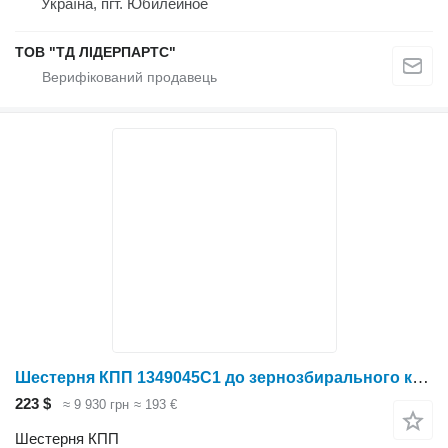
Україна, пгт. Юбилейное
ТОВ "ТД ЛІДЕРПАРТС"
Шестерня КПП 1349045C1 до зернозбирального комбайна Case IH 88 серия
223 $
≈ 9 930 грн
≈ 193 €
Шестерня КПП