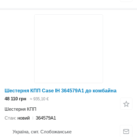
Шестерня КПП Case IH 364579A1 до комбайна
48 110 грн
≈ 935,10 €
Шестерня КПП
Стан
новий
364579A1
Україна, смт. Слобожанське