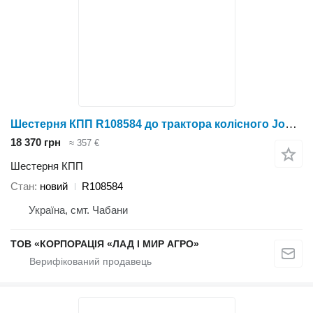
Шестерня КПП R108584 до трактора колісного John Deere 8530
18 370 грн
≈ 357 €
Шестерня КПП
Стан
новий
R108584
Україна, смт. Чабани
ТОВ «КОРПОРАЦІЯ «ЛАД І МИР АГРО»