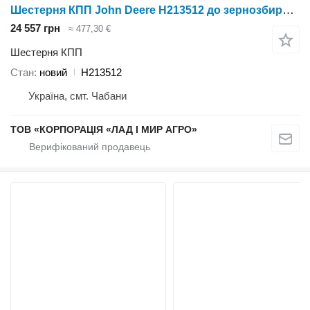
Шестерня КПП John Deere H213512 до зернозбирального комбайна
24 557 грн
≈ 477,30 €
Шестерня КПП
Стан
новий
H213512
Україна, смт. Чабани
ТОВ «КОРПОРАЦІЯ «ЛАД І МИР АГРО»