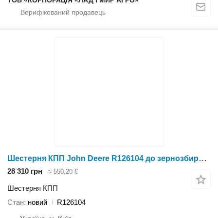
ТОВ «КОРПОРАЦІЯ «ЛАД І МИР АГРО»
Шестерня КПП John Deere R126104 до зернозбирального комбайна John Deere
28 310 грн
≈ 550,20 €
Шестерня КПП
Стан
новий
R126104