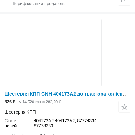
Шестерня КПП CNH 404173A2 до трактора колісного Case IH Magnum, MX
326 $
≈ 14 520 грн
≈ 282,20 €
Шестерня КПП
Стан
404173A2 404173A2, 87774334,
новий
87778230