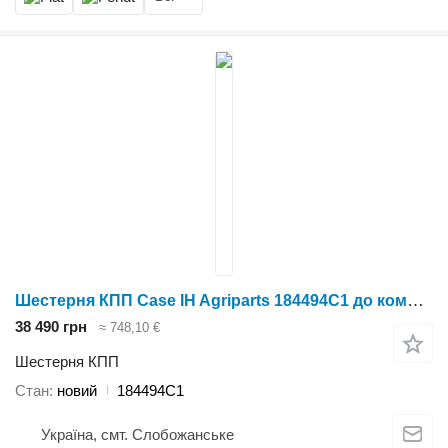
Шестерня КПП Case IH Agriparts 184494C1 до комбайна
38 490 грн
≈ 748,10 €
Шестерня КПП
Стан
новий
184494C1
Україна, смт. Слобожанське