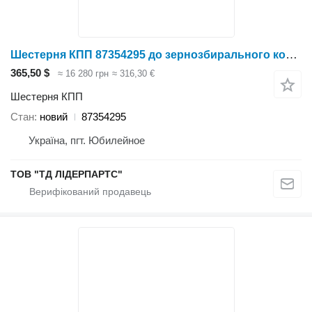
Шестерня КПП 87354295 до зернозбирального комбайна Case IH 5130,6140
365,50 $
≈ 16 280 грн
≈ 316,30 €
Шестерня КПП
Стан
новий
87354295
Україна, пгт. Юбилейное
ТОВ "ТД ЛІДЕРПАРТС"