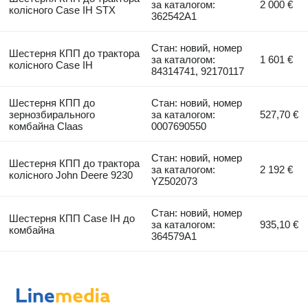
за каталогом:
2 000 €
колісного Case IH STX
362542A1
Стан: новий, номер
Шестерня КПП до трактора
за каталогом:
1 601 €
колісного Case IH
84314741, 92170117
Шестерня КПП до
Стан: новий, номер
зернозбирального
за каталогом:
527,70 €
комбайна Claas
0007690550
Стан: новий, номер
Шестерня КПП до трактора
за каталогом:
2 192 €
колісного John Deere 9230
YZ502073
Стан: новий, номер
Шестерня КПП Case IH до
за каталогом:
935,10 €
комбайна
364579A1