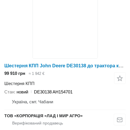
Шестерня КПП John Deere DE30138 до трактора колісного John Deere
99 910 грн
≈ 1 942 €
Шестерня КПП
Стан
новий
DE30138 AH154701
Україна, смт. Чабани
ТОВ «КОРПОРАЦІЯ «ЛАД І МИР АГРО»