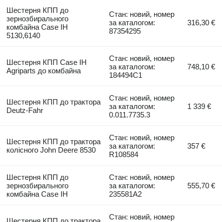
Шестерня КПП до
Стан: новий, номер
зернозбирального
за каталогом:
316,30 €
комбайна Case IH
87354295
5130,6140
Стан: новий, номер
Шестерня КПП Case IH
за каталогом:
748,10 €
Agriparts до комбайна
184494C1
Стан: новий, номер
Шестерня КПП до трактора
за каталогом:
1 339 €
Deutz-Fahr
0.011.7735.3
Стан: новий, номер
Шестерня КПП до трактора
за каталогом:
357 €
колісного John Deere 8530
R108584
Шестерня КПП до
Стан: новий, номер
зернозбирального
за каталогом:
555,70 €
комбайна Case IH
235581A2
Стан: новий, номер
Шестерня КПП до трактора