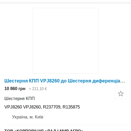
Шестерня КПП VPJ8260 до Шестерня диференціала моста
10 860 грн
≈ 211,10 €
Шестерня КПП
VPJ8260 VPJ8260, R237709, R135875
Україна, м. Київ