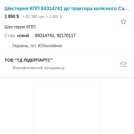
Шестерня КПП 84314741 до трактора колісного Case IH
1 850 $
≈ 82 380 грн
≈ 1 601 €
Шестерня КПП
Стан
новий
84314741, 92170117
Україна, пгт. Юбилейное
ТОВ "ТД ЛІДЕРПАРТС"