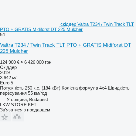
скіддер Valtra T234 / Twin Track TLT
PTO + GRATIS Midiforst DT 225 Mulcher
54
Valtra T234 / Twin Track TLT PTO + GRATIS Midiforst DT
225 Mulcher
124 900 €
≈ 6 426 000 грн
Скіддер
2019
3 642 м/г
Euro 5
Потужність
250 к.с. (184 кВт)
Колісна формула
4x4
Швидкість
пересування
55 км/год
Угорщина, Budapest
LKW STORE KFT
Зв'язатися з продавцем