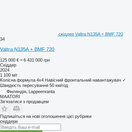
скіддер Valtra N135A + BMF 720
34
Valtra N135A + BMF 720
125 000 €
≈ 6 431 000 грн
Скіддер
2024
1 100 м/г
Колісна формула
4x4
Навісний фронтальний навантажувач
✓
Швидкість пересування
50 км/год
Фінляндія, Lappeenranta
MAATORI
Зв'язатися з продавцем
Підпишіться на нові оголошення цієї рубрики
скіддери