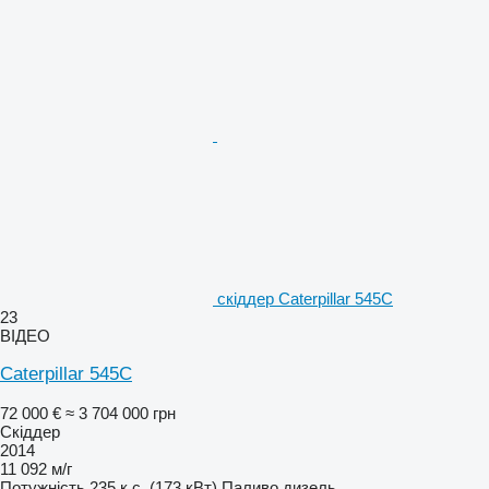
скіддер Caterpillar 545C
23
ВІДЕО
Caterpillar 545C
72 000 €
≈ 3 704 000 грн
Скіддер
2014
11 092 м/г
Потужність
235 к.с. (173 кВт)
Паливо
дизель