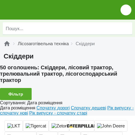
Лісозаготівельна техніка
Скіддери
Скіддери
50 оголошень:
Скіддери, лісовий трактор,
трелювальний трактор, лісогосподарський
трактор
Фільтр
Сортування
:
Дата розміщення
Дата розміщення
Спочатку дорогі
Спочатку дешеві
Рік випуску -
спочатку нові
Рік випуску - спочатку старі