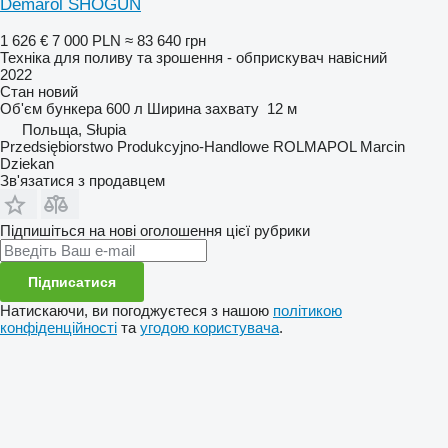
Demarol SHOGUN
1 626 €
7 000 PLN
≈ 83 640 грн
Техніка для поливу та зрошення - обприскувач навісний
2022
Стан
новий
Об'єм бункера
600 л
Ширина захвату
12 м
Польща, Słupia
Przedsiębiorstwo Produkcyjno-Handlowe ROLMAPOL Marcin
Dziekan
Зв'язатися з продавцем
Підпишіться на нові оголошення цієї рубрики
Підписатися
Натискаючи, ви погоджуєтеся з нашою
політикою
конфіденційності
та
угодою користувача
.