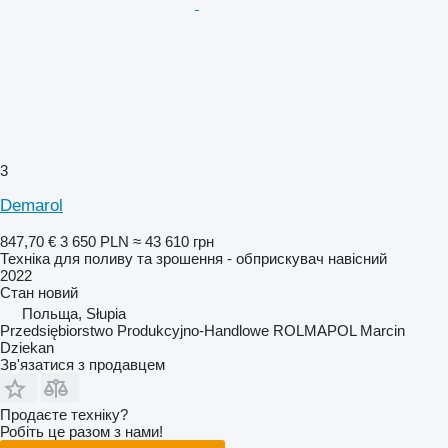
3
Demarol
847,70 €
3 650 PLN
≈ 43 610 грн
Техніка для поливу та зрошення - обприскувач навісний
2022
Стан
новий
Польща, Słupia
Przedsiębiorstwo Produkcyjno-Handlowe ROLMAPOL Marcin
Dziekan
Зв'язатися з продавцем
Продаєте техніку?
Робіть це разом з нами!