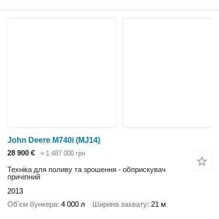
John Deere M740i (MJ14)
28 900 €
≈ 1 487 000 грн
Техніка для поливу та зрошення - обприскувач
причіпний
2013
Об'єм бункера
4 000 л
Ширина захвату
21 м