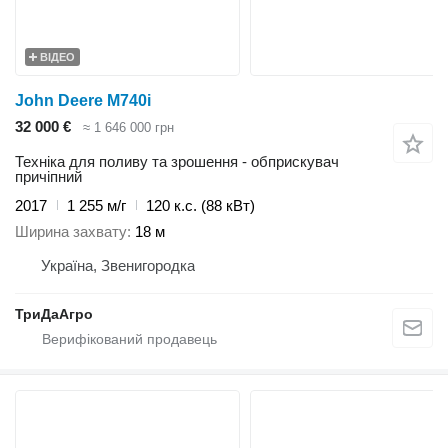
ВІДЕО
John Deere M740i
32 000 €
≈ 1 646 000 грн
Техніка для поливу та зрошення - обприскувач
причіпний
2017
1 255 м/г
120 к.с. (88 кВт)
Ширина захвату
18 м
Україна, Звенигородка
ТриДаАгро