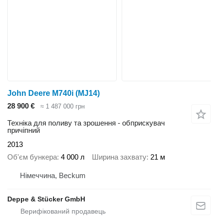
John Deere M740i (MJ14)
28 900 €
≈ 1 487 000 грн
Техніка для поливу та зрошення - обприскувач
причіпний
2013
Об'єм бункера
4 000 л
Ширина захвату
21 м
Німеччина, Beckum
Deppe & Stücker GmbH