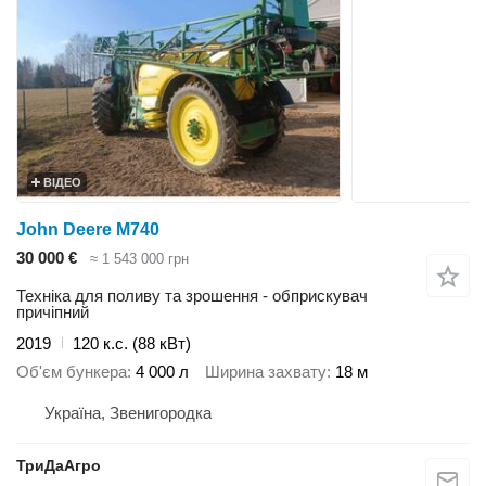
ВІДЕО
John Deere M740
30 000 €
≈ 1 543 000 грн
Техніка для поливу та зрошення - обприскувач
причіпний
2019
120 к.с. (88 кВт)
Об'єм бункера
4 000 л
Ширина захвату
18 м
Україна, Звенигородка
ТриДаАгро