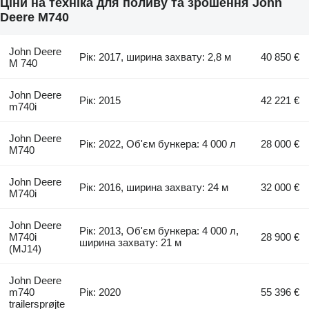
Ціни на техніка для поливу та зрошення John
Deere M740
John Deere
Рік: 2017, ширина захвату: 2,8 м
40 850 €
M 740
John Deere
Рік: 2015
42 221 €
m740i
John Deere
Рік: 2022, Об'єм бункера: 4 000 л
28 000 €
M740
John Deere
Рік: 2016, ширина захвату: 24 м
32 000 €
M740i
John Deere
Рік: 2013, Об'єм бункера: 4 000 л,
M740i
28 900 €
ширина захвату: 21 м
(MJ14)
John Deere
m740
Рік: 2020
55 396 €
trailersprøjte