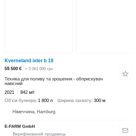
Kverneland ixter b 18
59 500 €
≈ 3 061 000 грн
Техніка для поливу та зрошення - обприскувач
навісний
2021
842 м/г
Об'єм бункера
1 800 л
Ширина захвату
300 м
Німеччина, Hamburg
E-FARM GmbH