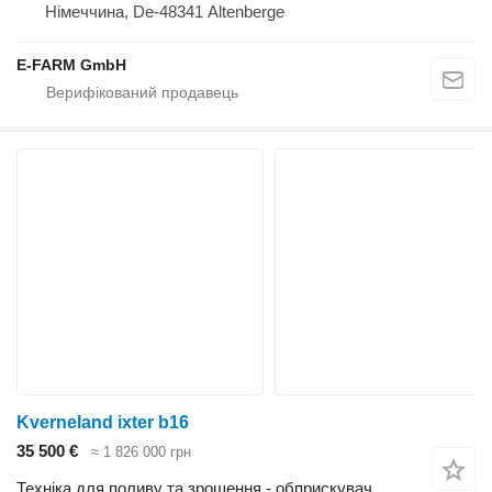
Німеччина, De-48341 Altenberge
E-FARM GmbH
Kverneland ixter b16
35 500 €
≈ 1 826 000 грн
Техніка для поливу та зрошення - обприскувач