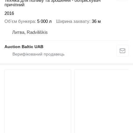
Техніка для поливу та зрошення - обприскувач
причіпний
2016
Об'єм бункера
5 000 л
Ширина захвату
36 м
Литва, Radviliškis
Auction Baltic UAB