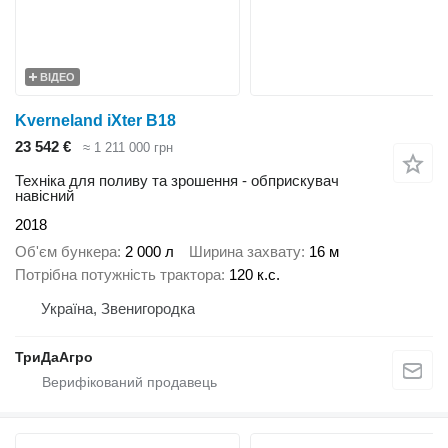
ВІДЕО
Kverneland iXter B18
23 542 €
≈ 1 211 000 грн
Техніка для поливу та зрошення - обприскувач
навісний
2018
Об'єм бункера
2 000 л
Ширина захвату
16 м
Потрібна потужність трактора
120 к.с.
Україна, Звенигородка
ТриДаАгро