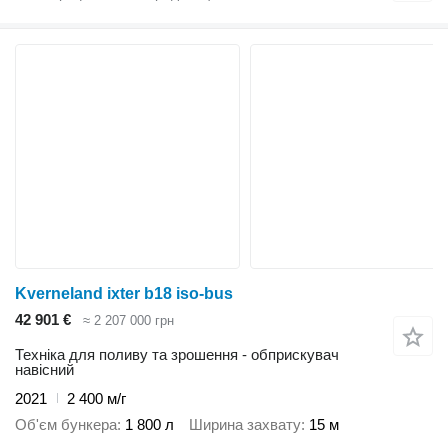
Kverneland ixter b18 iso-bus
42 901 €
≈ 2 207 000 грн
Техніка для поливу та зрошення - обприскувач
навісний
2021
2 400 м/г
Об'єм бункера
1 800 л
Ширина захвату
15 м