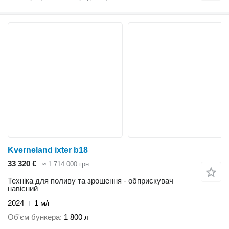
Kverneland ixter b18
33 320 €
≈ 1 714 000 грн
Техніка для поливу та зрошення - обприскувач
навісний
2024
1 м/г
Об'єм бункера
1 800 л