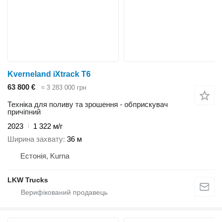
Kverneland iXtrack T6
63 800 €
≈ 3 283 000 грн
Техніка для поливу та зрошення - обприскувач
причіпний
2023
1 322 м/г
Ширина захвату
36 м
Естонія, Kurna
LKW Trucks