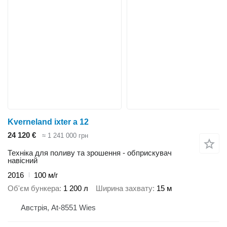
Kverneland ixter a 12
24 120 €
≈ 1 241 000 грн
Техніка для поливу та зрошення - обприскувач
навісний
2016
100 м/г
Об'єм бункера
1 200 л
Ширина захвату
15 м
Австрія, At-8551 Wies