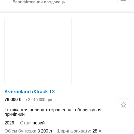
Kverneland iXtrack T3
76 000 €
≈ 3 910 000 грн
Техніка для поливу та зрошення - обприскувач
причіпний
2026
Стан
новий
Об'єм бункера
3 200 л
Ширина захвату
28 м